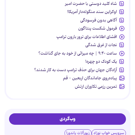
شاه کلید دوستی با حضرت امیر
اوکراین سند منگوله‌دار آمریکا!
آگاهی بدون فرسودگی
فرمول شکست پنتاگون
افشای اطلاعات برای ترور بارون ترامپ
نجات از غرق شدگی
ساعت ۹:۴۰ | چه میراثی از خود به جای گذاشت؟
یک کودک دو چهره!
آزادگان جهان برای حذف ترامپ دست به کار شدند؟
پیاده‌روی جاماندگان اربعین - قم
تمرین رزمی تکاوران ارتش
وب‌گردی
سرویس خواب نوزاد
زیورآلات پاندورا