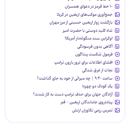
۱۰ خط قرمز در دعوای همسران
جمع‌آوری موکب‌های اربعین در کربلا
بازگشت زوار اربعین حسینی از مرز مهران
شاه کلید دوستی با حضرت امیر
اوکراین سند منگوله‌دار آمریکا!
آگاهی بدون فرسودگی
فرمول شکست پنتاگون
افشای اطلاعات برای ترور بارون ترامپ
نجات از غرق شدگی
ساعت ۹:۴۰ | چه میراثی از خود به جای گذاشت؟
یک کودک دو چهره!
آزادگان جهان برای حذف ترامپ دست به کار شدند؟
پیاده‌روی جاماندگان اربعین - قم
تمرین رزمی تکاوران ارتش