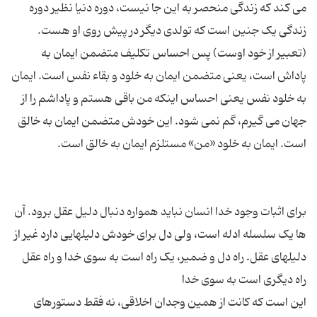
مى کند که زندگى منحصر به این جا نیست، دوره دنیا نظیر دوره
زندگى یک جنین است که تولدى دیگر در پیش روى او هست.
(تعبیر از خود اوست) پس احساس تکلیف متضمن ایمان به
پاداش است، یعنى متضمن ایمان به خلود و بقاء نفس است. ایمان
به خلود نفس یعنى احساس اینکه من باقى هستم و پاداشم را از
جهان مى گیرم، گم نمى شود. این خودش متضمن ایمان به خالق
براى اثبات وجود خدا انسان نباید همواره دنبال دلیل عقل برود. آن
ها یک سلسله ادله است، ولى دل براى خودش دلیلهایى دارد غیر از
دلیلهاى عقل. راه دل و ضمیر، یک راه است به سوى خدا و راه عقل
این است که کانت از همین وجدان اخلاقى، نه فقط دستورهاى