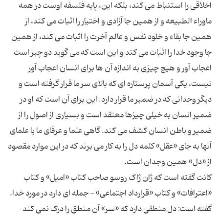
اخلاقى را استنباط مى کند، بلکه این، پایه فلسفه اوست در همه
ماوراء الطبیعه و از همین جا آزادى و اختیار را اثبات مى کند، از
همین جا بقاء و خلود نفس و عالم آخرت را اثبات مى کند، از همین
جا وجود خدا را اثبات مى کند و این است که مى گوید دو چیز است
اعجاب آور و هیچ چیزى به اندازه آن ها براى انسان اعجاب آور
نیست، یکى آسمان پرستاره اى که بالاى سر ما قرار گرفته است و
دیگر وجدانى که در ضمیر ما قرار دارد. این براى آن است که او در
ضمیر انسان به خیلى چیزها معتقد است و بسیارى از اصول را از
ضمیر و باطن انسان کشف مى کند. گاهى علما و عرفاى ما یا علماى
آنها به جاى «عقل» کلمه دل را به کار مى برند که در این موارد مقصود
کانت گفته است که ژان ژاک روسو صاحب کتاب «امیل» و کتاب
«اعترافات» و کتاب «قرارداد اجتماعی» - جمله اى دارد در مورد خدا.
گفته است: دل منطقى دارد که «سر» آن منطق را درک نمى کند