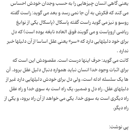
یعنى گاهى انسان چیزهایى را به حسب وجدان خودش احساس
مى کند که فکرش به آن جا نمى رسد و بعد مى گوید: راست گفته
روسو و نیز مى گوید راست گفته پاسکال (پاسکال یکى از نوابغ
ریاضى اروپاست و مى گویند فوق العاده نابغه بوده است) که دل
براى خود دلیلهایى دارد که «سر» یعنى عقل اساسا از آن دلیلها خبر
کانت مى گوید: حرف اینها درست است. مقصودش این است که
براى اثبات وجود خدا انسان نباید همواره دنبال دلیل عقل برود. آن
ها یک سلسله ادله است، ولى دل براى خودش دلیلهایى دارد غیر از
دلیلهاى عقل. راه دل و ضمیر، یک راه است به سوى خدا و راه عقل
راه دیگرى است به سوى خدا. یکى مى خواهد از آن راه برود، و یکى از