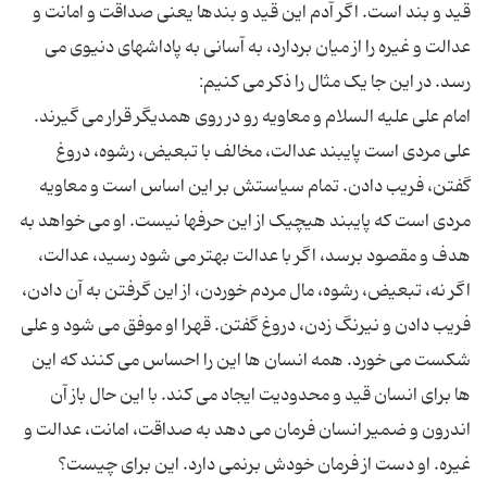
قید و بند است. اگر آدم این قید و بندها یعنى صداقت و امانت و
عدالت و غیره را از میان بردارد، به آسانى به پاداشهاى دنیوى مى
امام على علیه السلام و معاویه رو در روى همدیگر قرار مى گیرند.
على مردى است پایبند عدالت، مخالف با تبعیض، رشوه، دروغ
گفتن، فریب دادن. تمام سیاستش بر این اساس است و معاویه
مردى است که پایبند هیچیک از این حرفها نیست. او مى خواهد به
هدف و مقصود برسد، اگر با عدالت بهتر مى شود رسید، عدالت،
اگر نه، تبعیض، رشوه، مال مردم خوردن، از این گرفتن به آن دادن،
فریب دادن و نیرنگ زدن، دروغ گفتن. قهرا او موفق مى شود و على
شکست مى خورد. همه انسان ها این را احساس مى کنند که این
ها براى انسان قید و محدودیت ایجاد مى کند. با این حال باز آن
اندرون و ضمیر انسان فرمان مى دهد به صداقت، امانت، عدالت و