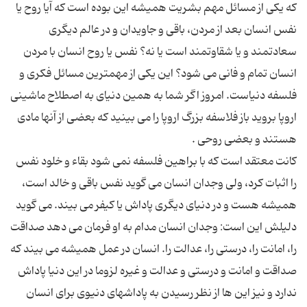
که یکى از مسائل مهم بشریت همیشه این بوده است که آیا روح یا
نفس انسان بعد از مردن، باقى و جاویدان و در عالم دیگرى
سعادتمند و یا شقاوتمند است یا نه؟ نفس یا روح انسان با مردن
انسان تمام و فانى مى شود؟ این یکى از مهمترین مسائل فکرى و
فلسفه دنیاست. امروز اگر شما به همین دنیاى به اصطلاح ماشینى
اروپا بروید باز فلاسفه بزرگ اروپا را مى بینید که بعضى از آنها مادى
کانت معتقد است که با براهین فلسفه نمى شود بقاء و خلود نفس
را اثبات کرد، ولى وجدان انسان مى گوید نفس باقى و خالد است،
همیشه هست و در دنیاى دیگرى پاداش یا کیفر مى بیند. مى گوید
دلیلش این است: وجدان انسان مدام به او فرمان مى دهد صداقت
را، امانت را، درستى را، عدالت را. انسان در عمل همیشه مى بیند که
صداقت و امانت و درستى و عدالت و غیره لزوما در این دنیا پاداش
ندارد و نیز این ها از نظر رسیدن به پاداشهاى دنیوى براى انسان