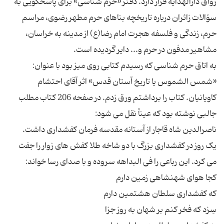
رواق دارالهدایه قرار دارد. دفتر «حرم شناسی» برای پاسخگویی به
سۆالات زائران درباره تاریخچه بناهای حرم مطهر رضوی، مراسم
حرم، زندگی و فلسفه هجرت امام رضا(ع) از مدینه به خراسان،
به اتاق حرم شناسی که رسیدم کتابی روی میز بود با عنوان:
«شمس الشموس یا تاریخ آستان قدس» اثر آقای احتشام
کاویانیان. کتاب را برداشتم ورق زدم. در صفحه 206 کتاب مطلب
یک روز در کفشداری بزرگ با دو شاخه طلا کفش های زوار را جفت