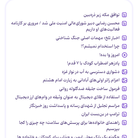
توافق مکه زیر ذره‌بین
محسن رضایی دبیر شورای‌عالی امنیت ملی شد / مروری بر کارنامه
فعالیت‌های او داریم
اخبار تلخ؛ مهمات اصلی جنگ شناختی
چرا استخدام نمیشم؟!
امروز وا بده!
پادزهر اضطراب کودک با ۷ قدم!
دشواری دسترسی به آب در نوار غزه
اعزام زائر اولی‌های آبادانی به زیارت امام هشتم
فرمول ساخت جلیقه ضدگلوله روانی
استفاده از طلای دیجیتال به عنوان وثیقه در وام‌های ارز دیجیتال
مراسم تجلیل از شهدای رسانه و پاسداشت روز خبرنگار
ترامپ در بن‌بست ایران
راهنمای خانواده‌ها برای پرسش‌های سلامت؛ چه چیزی را کجا
بپرسیم
چگونه یک پارک محلی ایمن و جذاب برای کودکان و خانواده ها