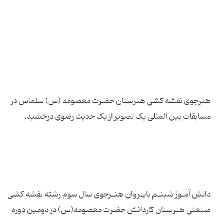
هنرجوی نقشه کشی هنرستان حضرت معصومه (س) سلماس در
دانش آمـوز شبنـم بایـروان هنـرجوی سال سوم رشته نفشه کشی
صنعتی هنرستان کاردانش حضرت معصومه(س) در دومین دوره