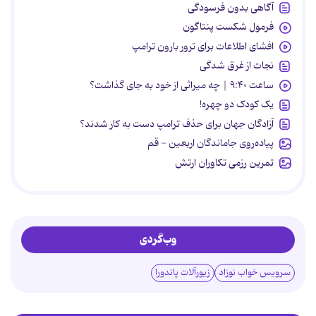
آگاهی بدون فرسودگی
فرمول شکست پنتاگون
افشای اطلاعات برای ترور بارون ترامپ
نجات از غرق شدگی
ساعت ۹:۴۰ | چه میراثی از خود به جای گذاشت؟
یک کودک دو چهره!
آزادگان جهان برای حذف ترامپ دست به کار شدند؟
پیاده‌روی جاماندگان اربعین - قم
تمرین رزمی تکاوران ارتش
وب‌گردی
سرویس خواب نوزاد
زیورآلات پاندورا