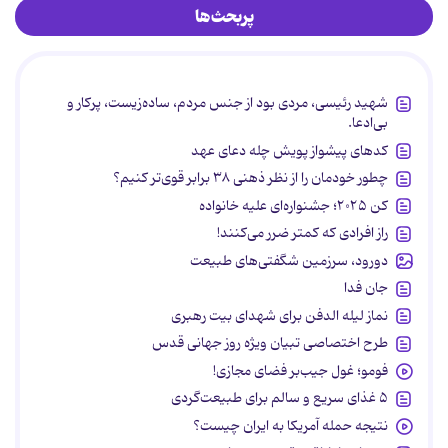
پربحث‌ها
شهید رئیسی، مردی بود از جنس مردم، ساده‌زیست، پرکار و
بی‌ادعا.
کدهای پیشواز پویش چله دعای عهد
چطور خودمان را از نظر ذهنی ۳۸ برابر قوی‌تر کنیم؟
کن ۲۰۲۵؛ جشنواره‌ای علیه خانواده
راز افرادی که کمتر ضرر می‌کنند!
دورود، سرزمین شگفتی‌های طبیعت
جان فدا
نماز لیله الدفن برای شهدای بیت رهبری
طرح اختصاصی تبیان ویژه روز جهانی قدس
فومو؛ غول جیب‌بر فضای مجازی!
۵ غذای سریع و سالم برای طبیعت‌گردی
نتیجه حمله آمریکا به ایران چیست؟