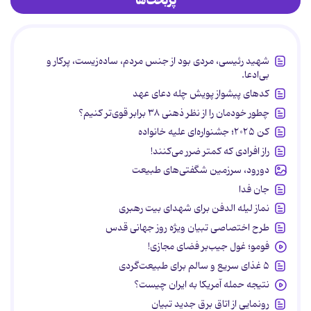
پربحث‌ها
شهید رئیسی، مردی بود از جنس مردم، ساده‌زیست، پرکار و
بی‌ادعا.
کدهای پیشواز پویش چله دعای عهد
چطور خودمان را از نظر ذهنی ۳۸ برابر قوی‌تر کنیم؟
کن ۲۰۲۵؛ جشنواره‌ای علیه خانواده
راز افرادی که کمتر ضرر می‌کنند!
دورود، سرزمین شگفتی‌های طبیعت
جان فدا
نماز لیله الدفن برای شهدای بیت رهبری
طرح اختصاصی تبیان ویژه روز جهانی قدس
فومو؛ غول جیب‌بر فضای مجازی!
۵ غذای سریع و سالم برای طبیعت‌گردی
نتیجه حمله آمریکا به ایران چیست؟
رونمایی از اتاق برق جدید تبیان