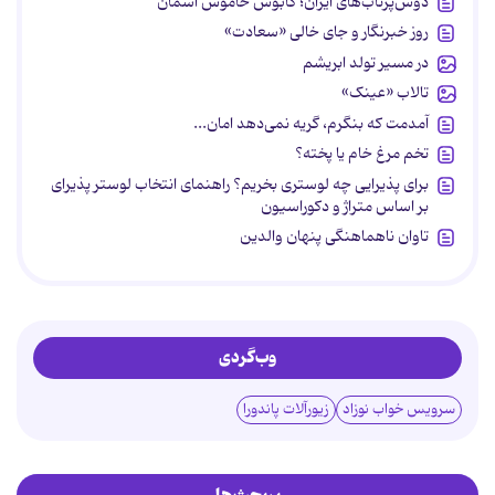
دوش‌پرتاب‌های ایران؛ کابوس خاموش آسمان
روز خبرنگار و جای خالی «سعادت»
در مسیر تولد ابریشم
تالاب «عینک»
آمدمت که بنگرم، گریه نمی‌دهد امان...
تخم مرغ خام یا پخته؟
برای پذیرایی چه لوستری بخریم؟ راهنمای انتخاب لوستر پذیرای
بر اساس متراژ و دکوراسیون
تاوان ناهماهنگی پنهان والدین
وب‌گردی
سرویس خواب نوزاد
زیورآلات پاندورا