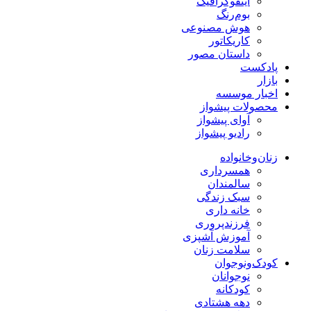
اینفوگرافیک
بوم‌رنگ
هوش مصنوعی
کاریکاتور
داستان مصور
پادکست
بازار
اخبار موسسه
محصولات پیشواز
آوای پیشواز
رادیو پیشواز
زنان‌وخانواده
همسرداری
سالمندان
سبک زندگی
خانه داری
فرزندپروری
آموزش آشپزی
سلامت زنان
کودک‌ونوجوان
نوجوانان
کودکانه
دهه هشتادی