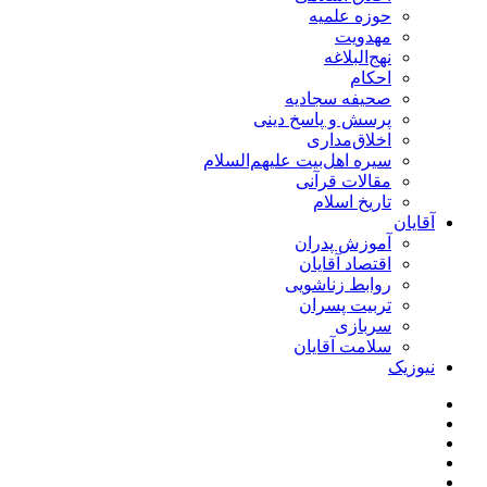
حوزه علمیه
مهدویت
نهج‌البلاغه
احکام
صحیفه سجادیه
پرسش و پاسخ دینی
اخلاق‌مداری
سیره اهل‌بیت علیهم‌السلام
مقالات قرآنی
تاریخ اسلام
آقایان
آموزش پدران
اقتصاد آقایان
روابط زناشویی
تربیت پسران
سربازی
سلامت آقایان
نیوزیک