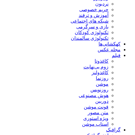
نردبون
حریم خصوصی
آموزش و ترفند
شبکه های اجتماعی
بازی و سرگرمی
تکنولوژی کودکان
تکنولوژی سالمندان
کهکشانی‌ها
مجله عکس
فیلم
کاغذوتا
زوم بی‌نهایت
کاغذولنز
روزنما
موشن
روزنویس
هوش مصنوعی
دوربین
فونت موشن
متن مصور
ویژه استوری
استاپ موشن
گرافیک