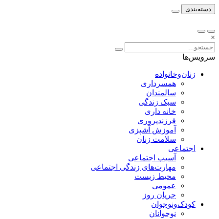
دسته‌بندی
×
سرویس‌ها
زنان‌وخانواده
همسرداری
سالمندان
سبک زندگی
خانه داری
فرزندپروری
آموزش آشپزی
سلامت زنان
اجتماعی
آسیب اجتماعی
مهارت‌های زندگی اجتماعی
محیط زیست
عمومی
جریان روز
کودک‌ونوجوان
نوجوانان