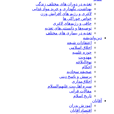
تغذیه در دوران های مختلف زندگی
بهداشت، نگهداری و خرید مواد غذایی
لاغری و رژیم های افزایش وزن
خواص خوراكی ها
چاقی و رژیم‌های لاغری
توصیه‌ها و دانستنی‌های تغذیه
تغذیه در بیماری های مختلف
دین‌واندیشه
اعتقادات شیعه
اخلاق اسلامی
حوزه علمیه
مهدویت
نهج‌البلاغه
احکام
صحیفه سجادیه
پرسش و پاسخ دینی
اخلاق‌مداری
سیره اهل‌بیت علیهم‌السلام
مقالات قرآنی
تاریخ اسلام
آقایان
آموزش پدران
اقتصاد آقایان