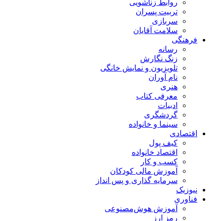
روابط زناشویی
تربیت پسران
سربازی
سلامت آقایان
فرهنگی
رسانه
زنگ نگارش
تلویزیون و نمایش خانگی
نام آوران
هنری
معرفی کتاب
ادبیات
گردشگری
سینما و خانواده
اقتصادی
کیف پول
اقتصاد خانواده
کسب و کار
آموزش مالی کودکان
سرمایه گذاری و پس انداز
نیوزیک
فناوری
آموزش هوش‌مصنوعی
رمز ارز