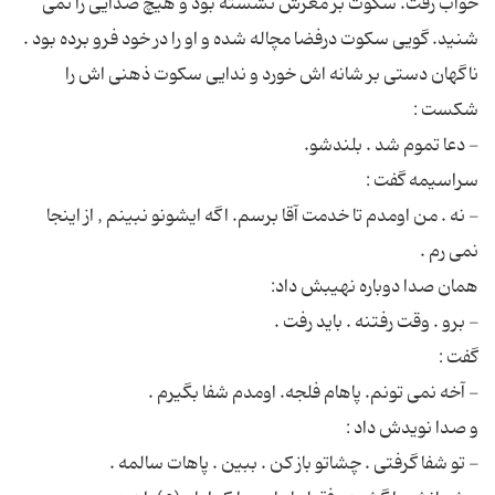
خواب رفت. سکوت بر مغزش نشسته بود و هیچ صدایی را نمی
شنید. گویی سکوت درفضا مچاله شده و او را در خود فرو برده بود .
ناگهان دستی بر شانه اش خورد و ندایی سکوت ذهنی اش را
- نه . من اومدم تا خدمت آقا برسم. اگه ایشونو نبینم , از اینجا