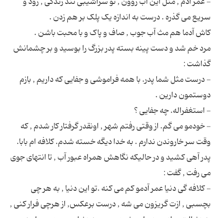
- عمر آدم , مثل این آب روون , تو سراشیبی تند زندگی , زود و
مرد خم شد و دست پینه بسته پدر بزرگ را بوسید و بر چشمانش
- درست مثل شما پدر. با همه فراموشی و جفایی که داریم , بازم
- خودمو می گم. از وقتی رفتم شهر , اونقدر گرفتار کار شدم , که
پدر آهی کشید و در حالیکه نگاهش همراه عبور آب , تا انتهای جوی
- کلافه گی دنیا عمر آدمو کم می کنه .تو این دنیا , به هر چی
بچسبی , ازت گریزون می شه , درست برعکس, از هرچی فرار کنی ,