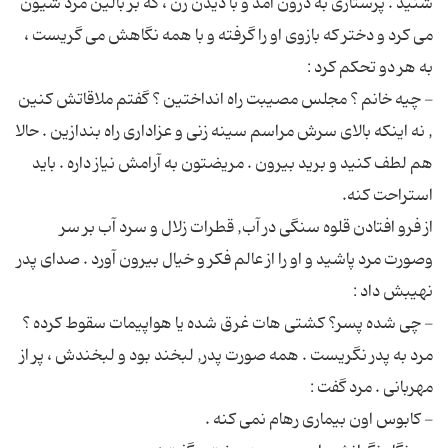
شنید . پرستاری به درون آمد و با دیدن زن ، كه بر بالین مرد شیون
می كرد و دختر كه بازوی او را گرفته و با همه نگاهش می گریست ،
- چیه خانم ؟ مجلس مصیبت راه انداختین ؟ گفتم ملاقاتش کنین
, نه اینکه بالای سرش مراسم سینه زنی و عزاداری راه بندازین . حالا
هم لطف كنید و برید بیرون . مریضتون به آرامش نیاز داره . باید
از فرو افتادن قلوه سنگی در آب, قطرات زلال و سرد آب بر سر
وصورت مرد پاشید و او را از عالم فکر و خیال بیرون آورد . صدای پدر
مرد به پدر نگریست . همه صورت پدر, لبخند بود و لبخندش ، پر از