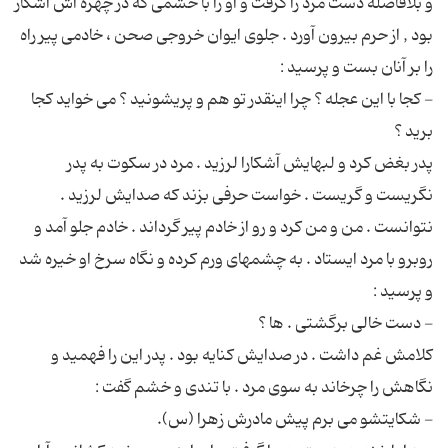
و بلافاصله دست مرد را گرفت و او را با خشمی كه در چهره اش آشكار
بود , از حرم بیرون آورد . جلوی ایوان خروجی صحن ، خادمی پیر راه
- كجا با این عجله ؟ چرا اینقدر تو هم و پریشونید ؟ می خواید کجا
پدر بغض كرد و لبهایش آشكارا لرزید . مرد در سكوت به پدر
نگریست و گریست . خواست حرفی بزند كه صدایش لرزید .
نتوانست . من و من كرد و رو از خادم پیر گرداند . خادم جلو آمد و
روبرو با مرد ایستاد . به چشمهای ورم كرده و نگاه سرخ او خیره شد
کلامش غم داشت . در صدایش كنایه بود . پدر این را فهمید و