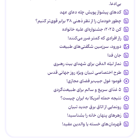
بی‌ادعا.
کدهای پیشواز پویش چله دعای عهد
چطور خودمان را از نظر ذهنی ۳۸ برابر قوی‌تر کنیم؟
کن ۲۰۲۵؛ جشنواره‌ای علیه خانواده
راز افرادی که کمتر ضرر می‌کنند!
دورود، سرزمین شگفتی‌های طبیعت
جان فدا
نماز لیله الدفن برای شهدای بیت رهبری
طرح اختصاصی تبیان ویژه روز جهانی قدس
فومو؛ غول جیب‌بر فضای مجازی!
۵ غذای سریع و سالم برای طبیعت‌گردی
نتیجه حمله آمریکا به ایران چیست؟
رونمایی از اتاق برق جدید تبیان
زهرهای پنهان خانه را بشناسید!
قهرمان‌های خسته یا والدین مفید!