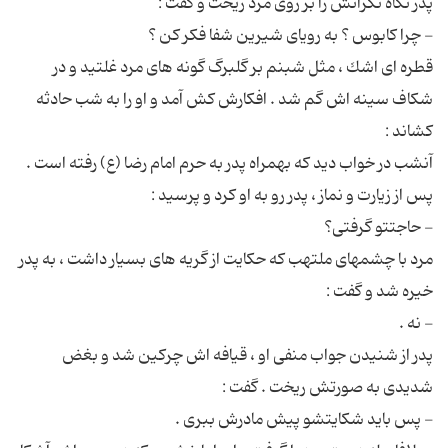
قطره ای اشك ، مثل شبنم بر گلبرگ گونه های مرد غلتید و در
شكاف سینه اش گم شد . افكارش كش آمد و او را به شب حادثه
آنشب در خواب دید كه بهمراه پدر به حرم امام رضا (ع) رفته است .
مرد با چشمهای ملتهب كه حكایت از گریه های بسیار داشت ، به پدر
پدر از شنیدن جواب منفی او ، قیافه اش چركین شد و بغض