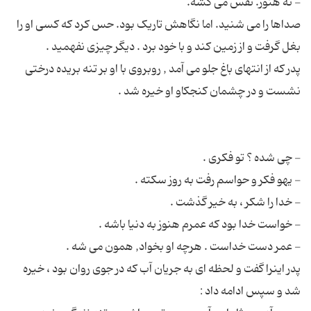
صداها را می شنید. اما نگاهش تاریک بود. حس كرد كه كسی او را
پدر که از انتهای باغ جلو می آمد , روبروی با او بر تنه بریده درختی
پدر اینرا گفت و لحظه ای به جریان آب كه در جوی روان بود ، خیره