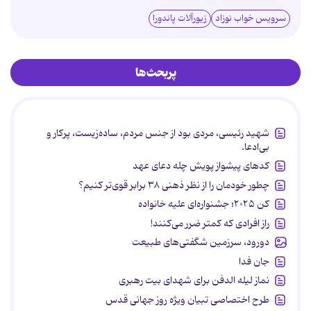
سرویس خواب نوزاد
زیورآلات پاندورا
پربحث‌ها
شهید رئیسی، مردی بود از جنس مردم، ساده‌زیست، پرکار و
بی‌ادعا.
کدهای پیشواز پویش چله دعای عهد
چطور خودمان را از نظر ذهنی ۳۸ برابر قوی‌تر کنیم؟
کن ۲۰۲۵؛ جشنواره‌ای علیه خانواده
راز افرادی که کمتر ضرر می‌کنند!
دورود، سرزمین شگفتی‌های طبیعت
جان فدا
نماز لیله الدفن برای شهدای بیت رهبری
طرح اختصاصی تبیان ویژه روز جهانی قدس