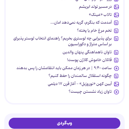
در مسیر تولد ابریشم
تالاب «عینک»
آمدمت که بنگرم، گریه نمی‌دهد امان...
تخم مرغ خام یا پخته؟
برای پذیرایی چه لوستری بخریم؟ راهنمای انتخاب لوستر پذیرای
بر اساس متراژ و دکوراسیون
تاوان ناهماهنگی پنهان والدین
قاتلان خاموش کلاژن پوست!
ساعت ۹:۴۰ | در هر زمان ممکن باید انتقامشان را پس بدهند
چگونه استقلال سالمندان را حفظ کنیم؟
آیین کهن «نوروزبل» - آغاز قرن ۱۷ دیلمی
تاوان زیاد نشستن چیست؟
وب‌گردی