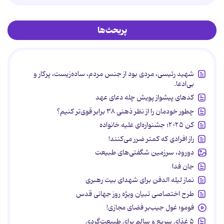
پربحث‌ها
شهید رئیسی، مردی بود از جنس مردم، ساده‌زیست، پرکار و
بی‌ادعا.
کدهای پیشواز پویش چله دعای عهد
چطور خودمان را از نظر ذهنی ۳۸ برابر قوی‌تر کنیم؟
کن ۲۰۲۵؛ جشنواره‌ای علیه خانواده
راز افرادی که کمتر ضرر می‌کنند!
دورود، سرزمین شگفتی‌های طبیعت
جان فدا
نماز لیله الدفن برای شهدای بیت رهبری
طرح اختصاصی تبیان ویژه روز جهانی قدس
فومو؛ غول جیب‌بر فضای مجازی!
۵ غذای سریع و سالم برای طبیعت‌گردی