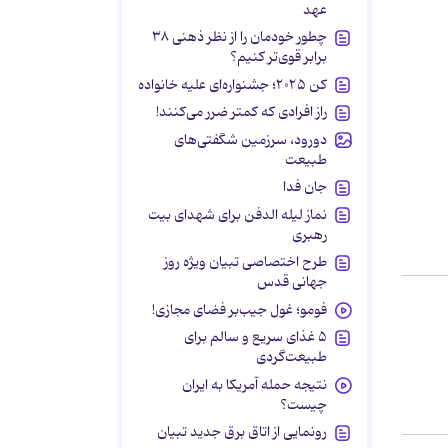
عهد
چطور خودمان را از نظر ذهنی ۳۸
برابر قوی‌تر کنیم؟
کن ۲۰۲۵؛ جشنواره‌ای علیه خانواده
راز افرادی که کمتر ضرر می‌کنند!
دورود، سرزمین شگفتی‌های
طبیعت
جان فدا
نماز لیله الدفن برای شهدای بیت
رهبری
طرح اختصاصی تبیان ویژه روز
جهانی قدس
فومو؛ غول جیب‌بر فضای مجازی!
۵ غذای سریع و سالم برای
طبیعت‌گردی
نتیجه حمله آمریکا به ایران
چیست؟
رونمایی از اتاق برق جدید تبیان