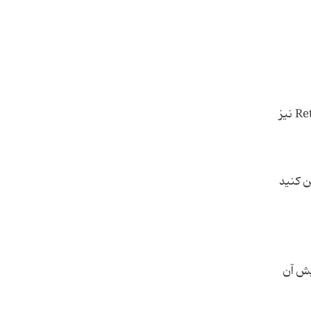
پنجره ای در مقابل شما باز می شود که می بایست در قسمت Delivery address آدرس گیرنده و در قسمت Return address نیز
Options ابعاد پاکت را تعیین کنید
 PDF را باز کرده و به ویرایش آن