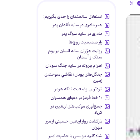
استقلال سالمندان را جدی بگیریم!
هنر مادری در سایه‌ فقدان پدر
مادری در سایه سوگ پدر
راز صمیمیت زوج‌ها
روایت هزاران ساله انسان بر بوم
سنگ و آسمان
اهرام مِروئه در سایه جنگ سودان
جنگل‌های یونان؛ نقاشیِ سوخته‌ی
زمین
تازه‌ترین وضعیت تنگه هرمز
۱۰ خط قرمز در دعوای همسران
جمع‌آوری موکب‌های اربعین در
کربلا
بازگشت زوار اربعین حسینی از مرز
مهران
شاه کلید دوستی با حضرت امیر