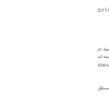
ر قسمت Address آدرس فرستنده را درج
رد. در
ده اند
بر دوباره
ت مستقل