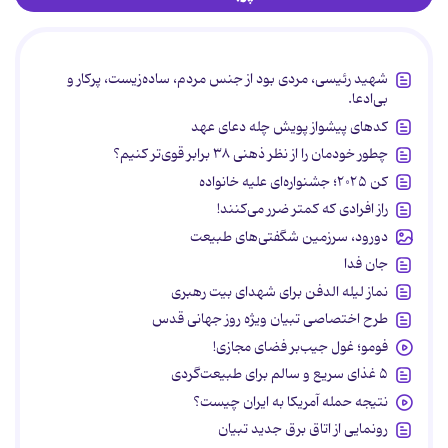
شهید رئیسی، مردی بود از جنس مردم، ساده‌زیست، پرکار و
بی‌ادعا.
کدهای پیشواز پویش چله دعای عهد
چطور خودمان را از نظر ذهنی ۳۸ برابر قوی‌تر کنیم؟
کن ۲۰۲۵؛ جشنواره‌ای علیه خانواده
راز افرادی که کمتر ضرر می‌کنند!
دورود، سرزمین شگفتی‌های طبیعت
جان فدا
نماز لیله الدفن برای شهدای بیت رهبری
طرح اختصاصی تبیان ویژه روز جهانی قدس
فومو؛ غول جیب‌بر فضای مجازی!
۵ غذای سریع و سالم برای طبیعت‌گردی
نتیجه حمله آمریکا به ایران چیست؟
رونمایی از اتاق برق جدید تبیان