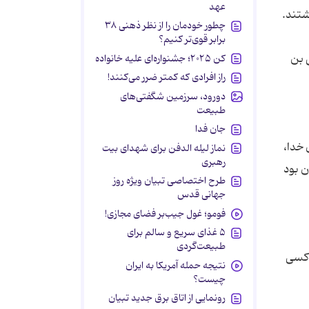
عهد
چطور خودمان را از نظر ذهنی ۳۸
برابر قوی‌تر کنیم؟
 بن
کن ۲۰۲۵؛ جشنواره‌ای علیه خانواده
راز افرادی که کمتر ضرر می‌کنند!
دورود، سرزمین شگفتی‌های
طبیعت
جان فدا
 خدا،
نماز لیله الدفن برای شهدای بیت
رهبری
ن بود
طرح اختصاصی تبیان ویژه روز
جهانی قدس
فومو؛ غول جیب‌بر فضای مجازی!
۵ غذای سریع و سالم برای
طبیعت‌گردی
 کسی
نتیجه حمله آمریکا به ایران
چیست؟
رونمایی از اتاق برق جدید تبیان