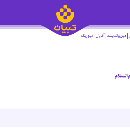
دین‌واندیشه
آقایان
نیوزیک
‌السلام