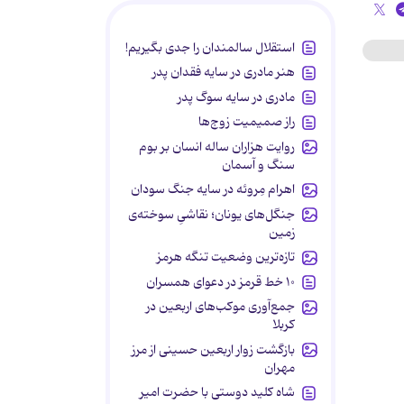
استقلال سالمندان را جدی بگیریم!
هنر مادری در سایه‌ فقدان پدر
مادری در سایه سوگ پدر
راز صمیمیت زوج‌ها
روایت هزاران ساله انسان بر بوم
سنگ و آسمان
اهرام مِروئه در سایه جنگ سودان
جنگل‌های یونان؛ نقاشیِ سوخته‌ی
زمین
تازه‌ترین وضعیت تنگه هرمز
۱۰ خط قرمز در دعوای همسران
جمع‌آوری موکب‌های اربعین در
کربلا
بازگشت زوار اربعین حسینی از مرز
مهران
شاه کلید دوستی با حضرت امیر