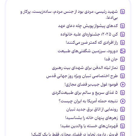
شهید رئیسی، مردی بود از جنس مردم، ساده‌زیست، پرکار و
بی‌ادعا.
کدهای پیشواز پویش چله دعای عهد
کن ۲۰۲۵؛ جشنواره‌ای علیه خانواده
راز افرادی که کمتر ضرر می‌کنند!
دورود، سرزمین شگفتی‌های طبیعت
جان فدا
نماز لیله الدفن برای شهدای بیت رهبری
طرح اختصاصی تبیان ویژه روز جهانی قدس
فومو؛ غول جیب‌بر فضای مجازی!
۵ غذای سریع و سالم برای طبیعت‌گردی
نتیجه حمله آمریکا به ایران چیست؟
رونمایی از اتاق برق جدید تبیان
زهرهای پنهان خانه را بشناسید!
قهرمان‌های خسته یا والدین مفید!
فروش داروی تجاوز در فضای مجازی فقط با یک کلیک!