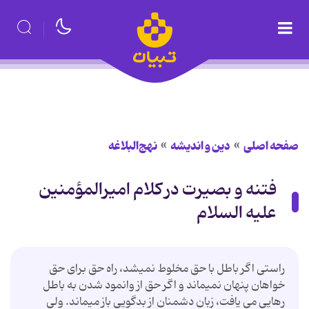
صفحه اصلی
دین و اندیشه
نهج‌البلاغه
فتنه و بصیرت در کلام امیرالمؤمنین
علیه السلام
راستى اگر باطل با حق مخلوط نمى‏شد، راه حق براى حق
خواهان پنهان نمى‏ماند و اگر حق از وانمود شدن به باطل
رهایى می یافت، زبان دشمنان از بدگویى باز مى‏ماند. ولى