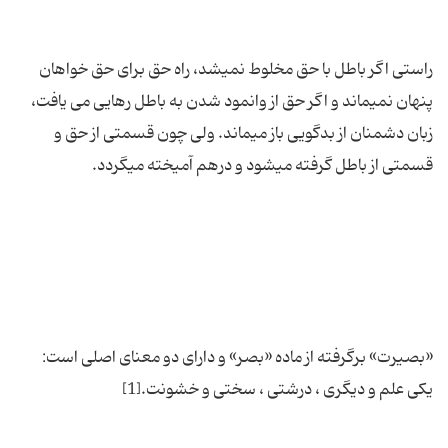
راستى اگر باطل با حق مخلوط نمى‏شد، راه حق براى حق خواهان
پنهان نمى‏ماند و اگر حق از وانمود شدن به باطل رهایى می یافت،
زبان دشمنان از بدگویى باز مى‏ماند. ولى چون قسمتى از حق و
«بصیرت» برگرفته از ماده «بصر» و دارای دو معنای اصلی است: