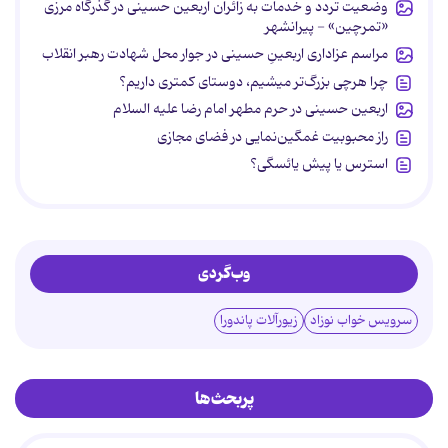
وضعیت تردد و خدمات به زائران اربعین حسینی در گذرگاه مرزی
«تمرچین» - پیرانشهر
مراسم عزاداری اربعینِ حسینی در جوار محل شهادت رهبر انقلاب
چرا هرچی بزرگ‌تر میشیم، دوستای کمتری داریم؟
اربعین حسینی در حرم مطهر امام رضا علیه السلام
راز محبوبیت غمگین‌نمایی در فضای مجازی
استرس یا پیش یائسگی؟
وب‌گردی
سرویس خواب نوزاد
زیورآلات پاندورا
پربحث‌ها