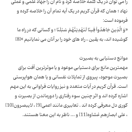
را می توان در یک کلمه خلاصه کرد و نام آن را جهاد علمی و عملی
نهاد ؛ همان که قرآن کریم در یک آیه تمام آن را خلاصه کرده و
«وَ الَّذِینَ جَاهَدُواْ فِینَا لَنَهْدِیَنَّهُمْ سُبُلَنَا ؛ و كسانى كه در راه ما
مهمترین مانع برای دستیابی موعود و یا موثرترین آفت برای
بصیرت موجود، پیروی از تمایلات نفسانی و یا همان هواپرستی
است. قرآن کریم در آیات متعدد و نیز روایات فراوانی به این مهم
اشاره کرده اند و اثر چنین سوء رفتاری را دورماندن از بصیرت و
کوری دل معرفی کرده اند . تعابیری مانند اعمی[9] ، لایبصرون[10]