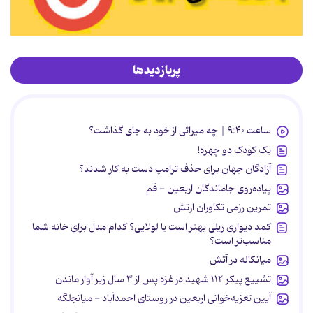
پربازدیدها
ساعت ۹:۴۰ | چه میراثی از خود به جای گذاشت؟
یک کودک دو چهره!
آزادگان جهان برای حذف ترامپ دست به کار شدند؟
پیاده‌روی جاماندگان اربعین - قم
تمرین رزمی تکاوران ارتش
کمد دیواری ریلی بهتر است یا لولایی؟ کدام مدل برای خانه شما
مناسب‌تر است؟
میانکاله در آتش
تشییع پیکر ۱۱۲ شهید در غزه پس از ۳ سال زیر آوار ماندن
آیین تعزیه‌خوانی اربعین در روستای احمدآباد - میانجلگه