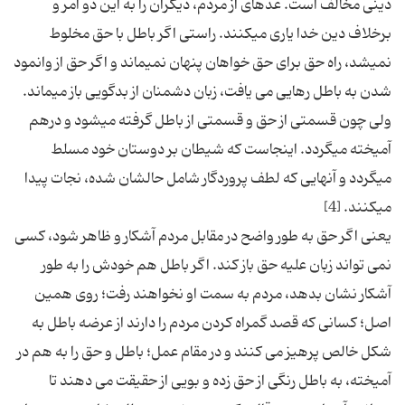
دینى مخالف است. عده‏اى از مردم، دیگران را به این دو امر و
برخلاف دین خدا یارى مى‏كنند. راستى اگر باطل با حق مخلوط
نمى‏شد، راه حق براى حق خواهان پنهان نمى‏ماند و اگر حق از وانمود
شدن به باطل رهایى می یافت، زبان دشمنان از بدگویى باز مى‏ماند.
ولى چون قسمتى از حق و قسمتى از باطل گرفته مى‏شود و درهم
آمیخته مى‏گردد. اینجاست كه شیطان بر دوستان خود مسلط
مى‏گردد و آنهایى كه لطف پروردگار شامل حالشان شده، نجات پیدا
یعنی اگر حق به طور واضح در مقابل مردم آشکار و ظاهر شود، کسى
نمی تواند زبان علیه حق باز کند. اگر باطل هم خودش را به طور
آشکار نشان بدهد، مردم به سمت او نخواهند رفت؛ روی همین
اصل؛ کسانى که قصد گمراه کردن مردم را دارند از عرضه باطل به
شکل خالص پرهیز می کنند و در مقام عمل؛ باطل و حق را به هم در
آمیخته، به باطل رنگی از حق زده و بویی از حقیقت می دهند تا