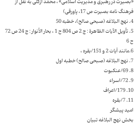
«بصیرت در رهبرى و مدیریت اسلامى» ، محمّد اَزگُلى به نقل از
5. تأویل الآیات الظاهرة : ج 2 ص 804 ح 1 ، بحار الأنوار : ج 24 ص 72
بخش نهج البلاغه تبیان