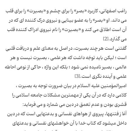
راغب اصفهانی، کاربرد «بصر» را برای چشم و «بصیرت» را برای قلب
می داند. او «بصر» را به عضو بینایی و نیروی درک کننده ای که در
آن است اطلاق می کند و «بصیرت» را نام نیروی ادراک کننده قلب
گفتنى است هر چند بصیرت، در اصل به معناى علم و دریافت قلبی
است ؛ لیكن باید توجّه داشت كه هر علمى ، بصیرت نیست و هر
عالمى ، بصیر نامیده نمى شود ؛ بلكه این واژه ، حاكى از نوعى احاطه
امیرالمۆمنین علیه السلام در بیان ضرورت توجه به بصیرت ،
کلامی دارد که در آن یکی از مهمترین مشکلات جامعه اسلامی را
آغا ز فتنه‏ها، پیروى از هواهاى نفسانى و بدعتهایى است كه در دین
داخل مى‏شود که كتاب خدا با آن خواهشهاى نفسانى و بدعتهاى