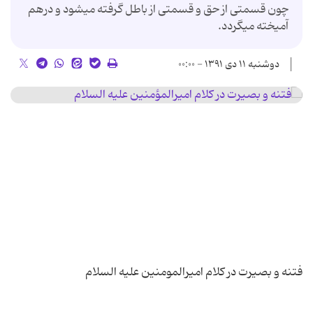
چون قسمتى از حق و قسمتى از باطل گرفته مى‏شود و درهم
آمیخته مى‏گردد.
دوشنبه ۱۱ دی ۱۳۹۱ - ۰۰:۰۰