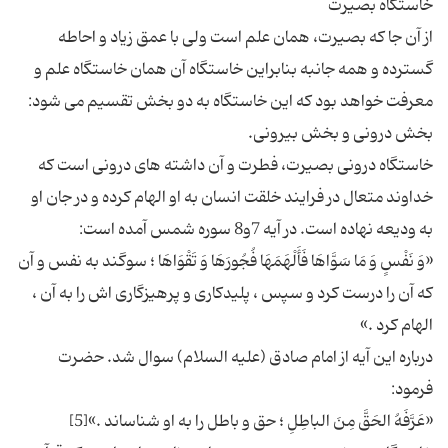
از آن جا که بصیرت، همان علم است ولی با عمق زیاد و احاطه
گسترده و همه جانبه بنابراین خاستگاه آن همان خاستگاه علم و
معرفت خواهد بود که این خاستگاه به دو بخش تقسیم می شود:
خاستگاه درونی بصیرت، فطرت و آن داشته های درونی است که
خداوند متعال در فرایند خلقت انسان به او الهام کرده و در جان او
«وَ نَفْسٍ وَ مَا سَوَّاهَا فَأَلْهَمَهَا فُجُورَهَا وَ تَقْوَاهَا ؛ سوگند به نفس و آن
كه آن را درست كرد و سپس ، پلیدكارى و پرهیزگارى اش را به آن ،
درباره این آیه از امام صادق (علیه السلام) سوال شد. حضرت