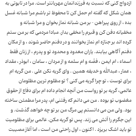
ازدواج کنی که نسبت به فرزندانمان مهربانتر است. مرا در تابوتی به
همان شکل که گفته ام حمل کن تا محفوظ تر باشم مرا شبانه غسل
بده ، از روی پیراهن – بر من شبانه نماز بخوان و مرا شبانه و
مخفیانه دفن کن و قبرم را مخفی بدار. مبادا مردمی که بر من ستم
کرده اند بر جنازه ام نماز بخوانند و در دفنم حاضر شوند ، و از مکان
دفنم آگاهی بیابند. یاران معدود و محدود تو و پدرم ، از زنان فقط
اسماء ، ام ایمن ، فضّه و ام سلمه و از مردان ، سامان ، ابوذر ، مقداد
، عمار ، عبدالله و خدیفه همین . وای گریه نکن علی . من گریه ام
برای توست ، تو چرا گریه می کنی ؟ تو مظلوم ترین مظلومان
عالمی، گریه بر تو رواست من آنچه انجام داده ام برای دفاع از حقوق
مغضوب تو بوده . من می دانم که رفتنی ام، پدر مرا مطمئن ساخته
بود. ولی من می دانستم پی مرگ من بر تو چه خواهد گذشت. و
این جگرم را آتش می زند. پس تو گریه مکن. عالمی برای مظلومیت
تو باید اشک بریزد . اکنون ، اول راحتی من است ، اما آغاز مصیبت