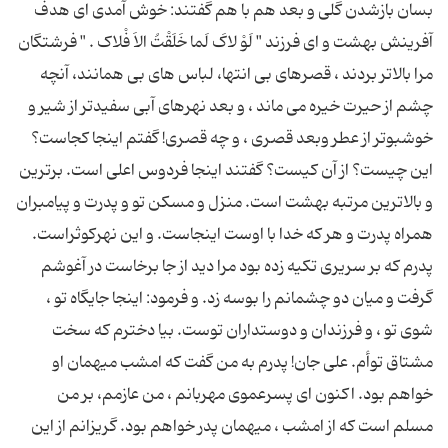
بسان بازشدن گلی و بعد هم با هم گفتند: خوش آمدی ای هدف
آفرینش بهشت و ای فرزند " لَوْ لاکَ لَما خَلَقْتُ الاَ فْلاک . " فرشتگان
مرا بالاتر بردند ، قصرهای بی انتها، لباس های بی همانند، آنچه
چشم از حیرت خیره می ماند ، و بعد نهرهای آبی سفیدتر از شیر و
خوشبوتر از عطر وبعد قصری ، و چه قصری! گفتم اینجا کجاست؟
این چیست؟ از آن کیست؟ گفتند اینجا فردوس اعلی است. برترین
و بالاترین مرتبه بهشت است. منزل و مسکن تو و پدرت و پیامبران
همراه پدرت و هر که خدا با اوست اینجاست. و این نهرکوثراست.
پدرم که بر سریری تکیه زده بود مرا دید از جا برخاست در آغوشم
گرفت و میان دو چشمانم را بوسه زد. و فرمود: اینجا جایگاه تو ،
شوی تو ، و فرزندان و دوستداران توست. بیا دخترم که سخت
مشتاق توأم. علی جان! پدرم به من گفت که امشب میهمان او
خواهم بود. اکنون ای پسرعموی مهربانم ، من عازمم، بر من
مسلم است که از امشب ، میهمان پدر خواهم بود. گریزانم از این