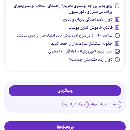
برای پذیرایی چه لوستری بخریم؟ راهنمای انتخاب لوستر پذیرای
بر اساس متراژ و دکوراسیون
تاوان ناهماهنگی پنهان والدین
قاتلان خاموش کلاژن پوست!
ساعت ۹:۴۰ | در هر زمان ممکن باید انتقامشان را پس بدهند
چگونه استقلال سالمندان را حفظ کنیم؟
آیین کهن «نوروزبل» - آغاز قرن ۱۷ دیلمی
تاوان زیاد نشستن چیست؟
وب‌گردی
سرویس خواب نوزاد
زیورآلات پاندورا
پربحث‌ها