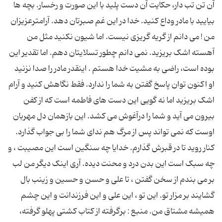
آن تن تب دار، حکایت آن دست پلید با این صورت و رخسار. بچه ها
بیایید با مادر وداع کنید. خدا در این غم صبرتان دهد. آرامترعزیزان
من ! می دانم از گریه گریزی نیست. اما شیون نکنید مثل من
آهسته اشک بریزید. نمی دانم چطور تسلایتان دهم. اما تقدیر این
بوده است، راضی به مشیت خدا هستم . اینقدر مادر را صدا نزنید
او اکنون توان پاسخ گفتن به شما را ندارد. فقط نگاهش کنید و آرام
اشک بریزید اما نه گویی این دست های فاطمه است که از کفن
بیرون می آید و شما را درآغوش می کشد. این بازهمان دل مهربان
اوست که نمی تواند پس از مرگ هم ندای شما را بی جواب گذارد.
کنار روید تا در قبرش گذارم. خدایا چه سنگین است این مصیبت ، و
چه سبک است این بدن درد و محنت دیده. آری اینک دیگر من لب
بر می بندم از سخن گفتن ، تا علی و حسن و حسین و زینب بال
گشایند بر مزار تو. این تو ، این علی و این فرزندانت و این چشم
همیشه مشتاق من. منبع : برگرفته از کتاب کشتی پهلو گرفته،