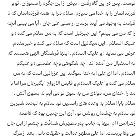
توست. پس در این گاه رفتن ، بیش از این جگرم را مسوزان. تو و
فرزندانمان را به خدا می سپارم. سلام مرا به همه فرزندانمان که تا
قیامت به وجود می آیند برسان. راستی علی جان ، آیا می بینی آنچه
را که من می بینم؟ این جبرئیل است که به من سلام می کند ؛ و
علیک السلام . این میکائیل است که سلام می کند و خیر مقدم
عرض می نماید ؛ و علیک السلام . اینها فرشتگان الهی هستند که
به استقبال من آمده اند . چه شکوهی وچه عظمتی ؛ و علیکم
السلام . اما ای علی ! به خدا سوگند این عزرائیل است که به من
سلام می کند و"علیک السلام یا قابض الارواح "بگیرجان مرا اما با
مدارا. خدای من، مولای من به سوی تو می آیم نه بسوی آتش .
سلام بابا ! سلام به وعده های راستین تو. سلام به لبخند شیرین
تو. سلام به چشمان روشن تو . آری این چنین بود که فاطمه
زهرا(س) ام ابیها به جانب پدر مطهرش شتافت و چشم از این جان
بی وفا بربست. اما علی مظهر عدالت و حقیقت ناب ، بعد از مرگ