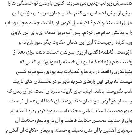
همسرش زیر لب چنین می سرود: اکنون با رفتن تو خستگی ها را
بیش از پیش احساس می کنم. خدایا چطور من بدن نازنین این
عزیز را شستشو کنم؟ اگر غسل کردن او با اشک چشم مجاز بود آب
را بر بدنش حرام می کردم. پس آب بریز اسماء ای وای این بازوی
ورم کرده از چیست؟ آری این همان حکایت جگر سوز تازیانه و
بازوست . فاطمه ! گفتی از روی پیراهن غسلت دهم برای بعد از
رفتنت هم باز ملاحظه این دل خسته را نمودی؟ ای کسی که
پنهانکاری را فقط در دردها و غمهایت بلد بودی. شوهرتو کسی
نیست که برای این رازهای سَر به مُهر تو در نخلستان های تاریک
شب نگریسته باشد. اینجا جای تازیانه نامردان است، در آن زمان که
ریسمان در گردن مردت آویخته بودند. ای خدا ! این غسل نیست،
مرور مصیبت است، تداعی محنت است، دوره کردن درد است. ای
وای از حکایت محسن حکایت فاطمه و آن در و دیوار، حکایت آن
میخهای آهنین با آن بدن نحیف و خسته و بیمار، حکایت آن آتش با