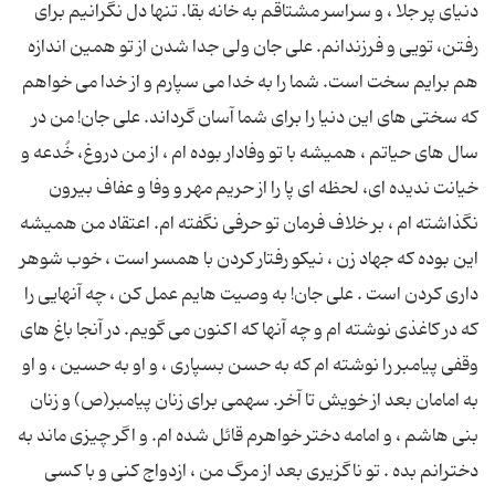
دنیای پر جلا ، و سراسر مشتاقم به خانه بقا. تنها دل نگرانیم برای
رفتن، تویی و فرزندانم. علی جان ولی جدا شدن از تو همین اندازه
هم برایم سخت است. شما را به خدا می سپارم و از خدا می خواهم
که سختی های این دنیا را برای شما آسان گرداند. علی جان! من در
سال های حیاتم ، همیشه با تو وفادار بوده ام ، از من دروغ، خُدعه و
خیانت ندیده ای، لحظه ای پا را از حریم مهر و وفا و عفاف بیرون
نگذاشته ام ، بر خلاف فرمان تو حرفی نگفته ام. اعتقاد من همیشه
این بوده که جهاد زن ، نیکو رفتار کردن با همسر است ، خوب شوهر
داری کردن است . علی جان! به وصیت هایم عمل کن ، چه آنهایی را
که در کاغذی نوشته ام و چه آنها که اکنون می گویم. در آنجا باغ های
وقفی پیامبر را نوشته ام که به حسن بسپاری ، و او به حسین ، و او
به امامان بعد از خویش تا آخر. سهمی برای زنان پیامبر(ص) و زنان
بنی هاشم ، و امامه دختر خواهرم قائل شده ام. و اگر چیزی ماند به
دخترانم بده . تو ناگزیری بعد از مرگ من ، ازدواج کنی و با کسی