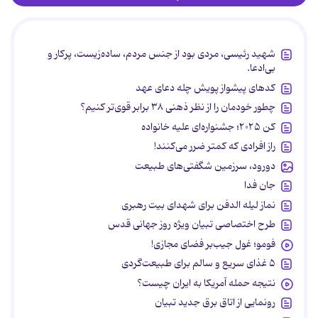
شهید رئیسی، مردی بود از جنس مردم، ساده‌زیست، پرکار و
بی‌ادعا.
کدهای پیشواز پویش چله دعای عهد
چطور خودمان را از نظر ذهنی ۳۸ برابر قوی‌تر کنیم؟
کن ۲۰۲۵؛ جشنواره‌ای علیه خانواده
راز افرادی که کمتر ضرر می‌کنند!
دورود، سرزمین شگفتی‌های طبیعت
جان فدا
نماز لیله الدفن برای شهدای بیت رهبری
طرح اختصاصی تبیان ویژه روز جهانی قدس
فومو؛ غول جیب‌بر فضای مجازی!
۵ غذای سریع و سالم برای طبیعت‌گردی
نتیجه حمله آمریکا به ایران چیست؟
رونمایی از اتاق برق جدید تبیان