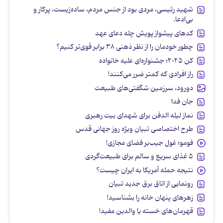
شهید رئیسی، مردی بود از جنس مردم، ساده‌زیست، پرکار و
بی‌ادعا.
کدهای پیشواز پویش چله دعای عهد
چطور خودمان را از نظر ذهنی ۳۸ برابر قوی‌تر کنیم؟
کن ۲۰۲۵؛ جشنواره‌ای علیه خانواده
راز افرادی که کمتر ضرر می‌کنند!
دورود، سرزمین شگفتی‌های طبیعت
جان فدا
نماز لیله الدفن برای شهدای بیت رهبری
طرح اختصاصی تبیان ویژه روز جهانی قدس
فومو؛ غول جیب‌بر فضای مجازی!
۵ غذای سریع و سالم برای طبیعت‌گردی
نتیجه حمله آمریکا به ایران چیست؟
رونمایی از اتاق برق جدید تبیان
زهرهای پنهان خانه را بشناسید!
قهرمان‌های خسته یا والدین مفید!