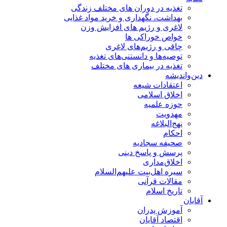
تغذیه در دوران های مختلف زندگی
بهداشت، نگهداری و خرید مواد غذایی
لاغری و رژیم های افزایش وزن
خواص خوراكی ها
چاقی و رژیم‌های لاغری
توصیه‌ها و دانستنی‌های تغذیه
تغذیه در بیماری های مختلف
دین‌واندیشه
اعتقادات شیعه
اخلاق اسلامی
حوزه علمیه
مهدویت
نهج‌البلاغه
احکام
صحیفه سجادیه
پرسش و پاسخ دینی
اخلاق‌مداری
سیره اهل‌بیت علیهم‌السلام
مقالات قرآنی
تاریخ اسلام
آقایان
آموزش پدران
اقتصاد آقایان