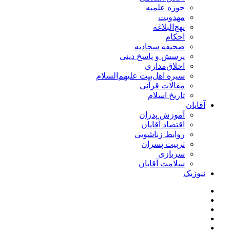
حوزه علمیه
مهدویت
نهج‌البلاغه
احکام
صحیفه سجادیه
پرسش و پاسخ دینی
اخلاق‌مداری
سیره اهل‌بیت علیهم‌السلام
مقالات قرآنی
تاریخ اسلام
آقایان
آموزش پدران
اقتصاد آقایان
روابط زناشویی
تربیت پسران
سربازی
سلامت آقایان
نیوزیک