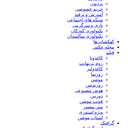
نردبون
حریم خصوصی
آموزش و ترفند
شبکه های اجتماعی
بازی و سرگرمی
تکنولوژی کودکان
تکنولوژی سالمندان
کهکشانی‌ها
مجله عکس
فیلم
کاغذوتا
زوم بی‌نهایت
کاغذولنز
روزنما
موشن
روزنویس
هوش مصنوعی
دوربین
فونت موشن
متن مصور
ویژه استوری
استاپ موشن
گرافیک