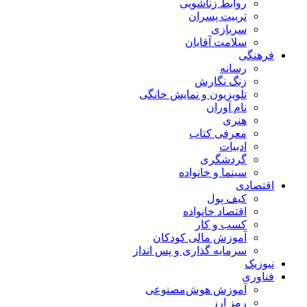
روابط زناشویی
تربیت پسران
سربازی
سلامت آقایان
فرهنگی
رسانه
زنگ نگارش
تلویزیون و نمایش خانگی
نام آوران
هنری
معرفی کتاب
ادبیات
گردشگری
سینما و خانواده
اقتصادی
کیف پول
اقتصاد خانواده
کسب و کار
آموزش مالی کودکان
سرمایه گذاری و پس انداز
نیوزیک
فناوری
آموزش هوش‌مصنوعی
رمز ارز