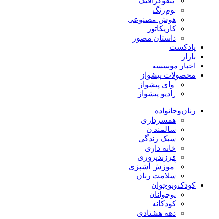
اینفوگرافیک
بوم‌رنگ
هوش مصنوعی
کاریکاتور
داستان مصور
پادکست
بازار
اخبار موسسه
محصولات پیشواز
آوای پیشواز
رادیو پیشواز
زنان‌وخانواده
همسرداری
سالمندان
سبک زندگی
خانه داری
فرزندپروری
آموزش آشپزی
سلامت زنان
کودک‌ونوجوان
نوجوانان
کودکانه
دهه هشتادی