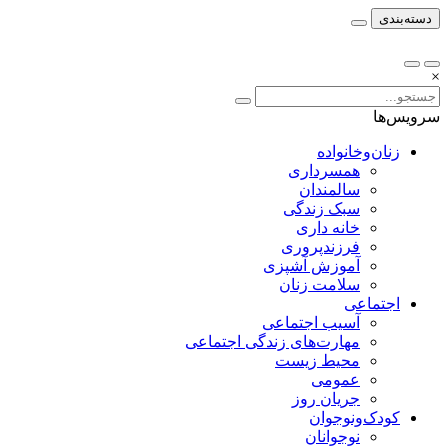
دسته‌بندی
×
سرویس‌ها
زنان‌وخانواده
همسرداری
سالمندان
سبک زندگی
خانه داری
فرزندپروری
آموزش آشپزی
سلامت زنان
اجتماعی
آسیب اجتماعی
مهارت‌های زندگی اجتماعی
محیط زیست
عمومی
جریان روز
کودک‌ونوجوان
نوجوانان