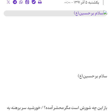
یکشنبه ۵ آذر ۱۳۹۱ - ۰۰:۰۰
باز این چه شورش است مگر محشر آمده؟ / خورشید سر برهنه به