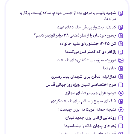
شهید رئیسی، مردی بود از جنس مردم، ساده‌زیست، پرکار و
بی‌ادعا.
کدهای پیشواز پویش چله دعای عهد
چطور خودمان را از نظر ذهنی ۳۸ برابر قوی‌تر کنیم؟
کن ۲۰۲۵؛ جشنواره‌ای علیه خانواده
راز افرادی که کمتر ضرر می‌کنند!
دورود، سرزمین شگفتی‌های طبیعت
جان فدا
نماز لیله الدفن برای شهدای بیت رهبری
طرح اختصاصی تبیان ویژه روز جهانی قدس
فومو؛ غول جیب‌بر فضای مجازی!
۵ غذای سریع و سالم برای طبیعت‌گردی
نتیجه حمله آمریکا به ایران چیست؟
رونمایی از اتاق برق جدید تبیان
زهرهای پنهان خانه را بشناسید!