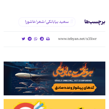
برچسب‌ها
سعید بیابانکی/شعر/عاشورا