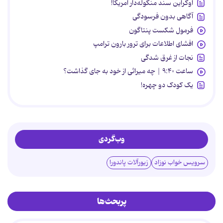
اوکراین سند منگوله‌دار آمریکا!
آگاهی بدون فرسودگی
فرمول شکست پنتاگون
افشای اطلاعات برای ترور بارون ترامپ
نجات از غرق شدگی
ساعت ۹:۴۰ | چه میراثی از خود به جای گذاشت؟
یک کودک دو چهره!
وب‌گردی
سرویس خواب نوزاد
زیورآلات پاندورا
پربحث‌ها