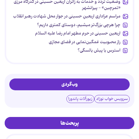
وضعیت تردد و خدمات به زائران اربعین حسینی در گذرگاه مرزی
«تمرچین» - پیرانشهر
مراسم عزاداری اربعینِ حسینی در جوار محل شهادت رهبر انقلاب
چرا هرچی بزرگ‌تر میشیم، دوستای کمتری داریم؟
اربعین حسینی در حرم مطهر امام رضا علیه السلام
راز محبوبیت غمگین‌نمایی در فضای مجازی
استرس یا پیش یائسگی؟
وب‌گردی
سرویس خواب نوزاد
زیورآلات پاندورا
پربحث‌ها