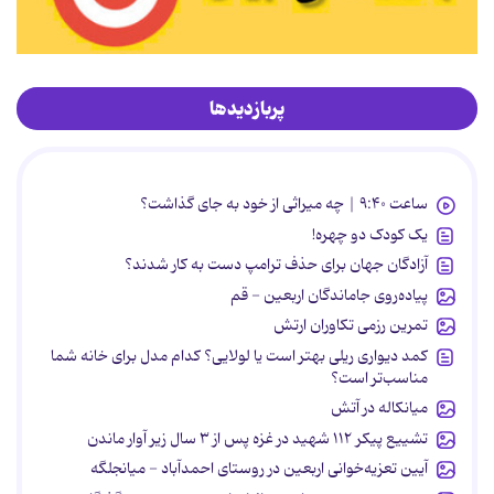
پربازدیدها
ساعت ۹:۴۰ | چه میراثی از خود به جای گذاشت؟
یک کودک دو چهره!
آزادگان جهان برای حذف ترامپ دست به کار شدند؟
پیاده‌روی جاماندگان اربعین - قم
تمرین رزمی تکاوران ارتش
کمد دیواری ریلی بهتر است یا لولایی؟ کدام مدل برای خانه شما
مناسب‌تر است؟
میانکاله در آتش
تشییع پیکر ۱۱۲ شهید در غزه پس از ۳ سال زیر آوار ماندن
آیین تعزیه‌خوانی اربعین در روستای احمدآباد - میانجلگه