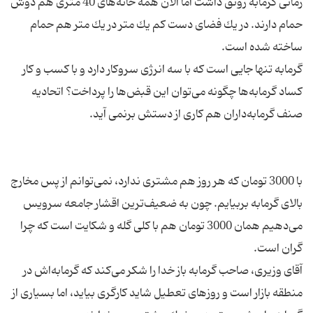
زمانی گرمابه رونق داشت اما الان همه خانه‌های 40 متری هم دوش
حمام دارند. در یك فضای دست كم یك متر در یك متر هم حمام
گرمابه تنها جایی است كه با سه انرژی سروكار دارد و با كسب و كار
كساد گرمابه‌ها چگونه می‌توان این قبض‌ها را پرداخت؟ اتحادیه
با 3000 تومان كه هر روز هم مشتری ندارد، نمی‌توانم از پس مخارج
بالای گرمابه بربیایم. چون به ضعیف‌ترین اقشار جامعه سرویس
می‌دهیم همان 3000 تومان هم با كلی گله و شكایت است كه چرا
آقای وزیری، صاحب گرمابه باز خدا را شكر می‌كند كه گرمابه‌اش در
منطقه بازار است و روزهای تعطیل شاید كارگری بیاید، اما بسیاری از