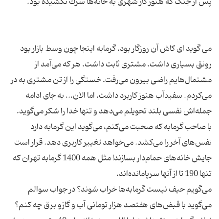
می گوید ای كاش آن روزگار بود. گرمابه اینجا چون وسط بازار بود
رونق بسیاری داشت. مشتری ثابت داشت. هر كه می‌آمد از
مشتمال‌هایم راضی بیرون می‌رفت. خستگی را از تن مشتری به در
می‌كردم. سفیدآب هنوز كاربرد داشت. اما الان... به جای ادامه
با صاحب گرمابه كه صحبت می‌كنم، می‌گوید این گرمابه دارد
نفس‌های آخر را می‌كشد. می‌خواهد تغییر كاربری دهد. قرار است
جایش خانه‌های حمام‌دار بسازند! مثل همه 1400 گرمابه تهران كه
می‌گویم حیف نیست گرمابه‌ها خراب شوند؟ در جواب سوالم
می‌گوید با قبض‌های هفتصد هزار تومانی آب و گازو برق چه كنم؟