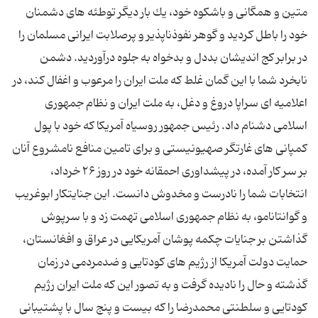
متین و همگانی و باشكوه خود، یك بار دیگر توطئه های دشمنان
خود را باطل كردید و گوهر نفوذناپذیر و پرصلابت ایرانی مسلمان را
در برابر كج اندیشان بددل و بدخواه به جلوه درآوردید. دشمن
نابخرد شما با این گمان غلط كه ملت ایران را مرعوب و اغفال كند، در
اعلامیه ای سراپا دروغ و دغل، به ملت ایران و نظام جمهوری
اسلامی دشنام داد. رئیس جمهور روسیاه آمریكا كه خود با پول
كمپانی های غارتگر صهیونیستی و برای تامین منافع نامشروع آنان
بر سر كار آمده، در پیشداوری احمقانه خود در روز ۲۶ خرداد،
انتخابات شما را نادرست و مخدوش دانست. این جنایتكار ابوغریب
و گوانتانامو، به نظام جمهوری اسلامی تهمت زد و با سرپوش
گذاشتن بر جنایات چكمه پوشان آمریكایی در عراق و افغانستان،
حمایت دولت آمریكا از رژیم های كودتایی و ضدمردمی در زمان
گذشته و حال را نادیده گرفت و به تصور این كه ملت ایران رژیم
كودتایی و سلطنتی محمدرضا را كه بیست و پنج سال با پشتیبانی