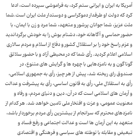
آمریكا به ایران و ایرانی ستم كرد، به فراموشی سپرده است، ادعا
كرد كه دولت او طرفدار دموكراسی و دوستدار ملت ایران است.شما
ملت عزیز، شما جوانان پرشور و متعهد، شما مرد و زن با ایمان، با
حضور حماسی و آگاهانه خود، دشنام بوش را به خودش برگرداندید
و عزم راسخ خود را بر استقلال كشور و دفاع از اسلام و مردم سالاری
اسلامی اعلام كردید. رأی شما كه در محیطی آزاد و با حضور سلائق
گوناگون و به نامزدهایی با چهره ها و گرایش های متنوع، در
صندوق رای ریخته شد، پیش از هر چیز، رأی به جمهوری اسلامی،
رأی به استقلال ملی، رأی به قانون اساسی، رأی به پیشرفت و عدالت
و آرمان های اسلامی است كه در آن، دین و دنیای مردم، و رفاه و
معنویت عمومی، و عزت و افتخار ملی تامین خواهد شد. هر كدام از
نامزدهای محترم كه سرانجام از بیشترین رأی مردم برخوردار باشد،
متعهد به این آرمان ها است و عدالت اجتماعی و رفع فساد و
تبعیض و مقابله با توطئه های سیاسی و فرهنگی و اقتصادی