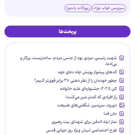
سرویس خواب نوزاد
زیورآلات پاندورا
پربحث‌ها
شهید رئیسی، مردی بود از جنس مردم، ساده‌زیست، پرکار و
بی‌ادعا.
کدهای پیشواز پویش چله دعای عهد
چطور خودمان را از نظر ذهنی ۳۸ برابر قوی‌تر کنیم؟
کن ۲۰۲۵؛ جشنواره‌ای علیه خانواده
راز افرادی که کمتر ضرر می‌کنند!
دورود، سرزمین شگفتی‌های طبیعت
جان فدا
نماز لیله الدفن برای شهدای بیت رهبری
طرح اختصاصی تبیان ویژه روز جهانی قدس