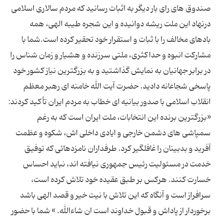
صندوق های رای بار دیگر به اثبات رسانید كه مردم سالاری اسلامی
درنهاد این ملت ریشه دوانیده و این شجره طیبه الهی، همه
بادهای مخالف را با ثبات و استقرار خود تحقیر كرده است.شما با
مشاركت انبوه و حداكثری، ملتی سرزنده و هشیار و زمان شناس را
در برابر جهانیان به نمایش گذاشتید و به بزرگترین نیاز كشور خود
پاسخی شجاعانه دادید. حضرت آیت الله خامنه ای رهبر معظم
انقلاب اسلامی با صدور بیانیه ای خطاب به مردم ایران تأكید كردند:
«بزرگترین برنده این انتخابات، ملت ایران است كه به رغم
سمپاشی های دشمن خارجی و ایادی داخلی اش، شكوه و عظمت
آفرید و بدبینان را غافلگیر كرد. طرفداران نامزدهائی كه توفیق
خدمت در مسئولیت رئیس جمهوری نیافته اند، نباید احساس
خسارت كنند. هركس بر طبق عقیده خود تلاش كرده است،
سرافراز است و آنگاه كه این تلاش با نیت خیر و قصد الهی باشد
برخوردار از پاداش و قبول خداوند است ان شاءالله. » شما با حضور