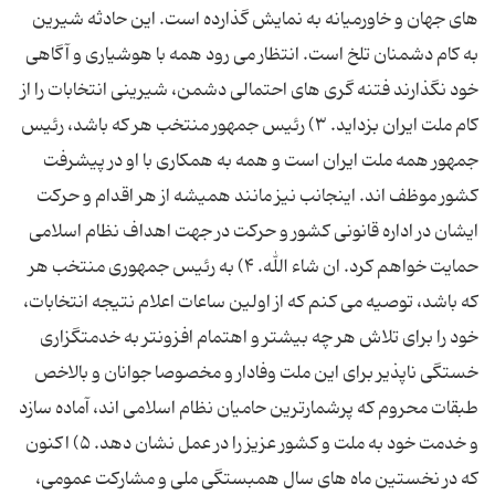
های جهان و خاورمیانه به نمایش گذارده است. این حادثه شیرین
به كام دشمنان تلخ است. انتظار می رود همه با هوشیاری و آگاهی
خود نگذارند فتنه گری های احتمالی دشمن، شیرینی انتخابات را از
كام ملت ایران بزداید. ۳) رئیس جمهور منتخب هر كه باشد، رئیس
جمهور همه ملت ایران است و همه به همكاری با او در پیشرفت
كشور موظف اند. اینجانب نیز مانند همیشه از هر اقدام و حركت
ایشان در اداره قانونی كشور و حركت در جهت اهداف نظام اسلامی
حمایت خواهم كرد. ان شاء الله. ۴) به رئیس جمهوری منتخب هر
كه باشد، توصیه می كنم كه از اولین ساعات اعلام نتیجه انتخابات،
خود را برای تلاش هر چه بیشتر و اهتمام افزونتر به خدمتگزاری
خستگی ناپذیر برای این ملت وفادار و مخصوصا جوانان و بالاخص
طبقات محروم كه پرشمارترین حامیان نظام اسلامی اند، آماده سازد
و خدمت خود به ملت و كشور عزیز را در عمل نشان دهد. ۵) اكنون
كه در نخستین ماه های سال همبستگی ملی و مشاركت عمومی،