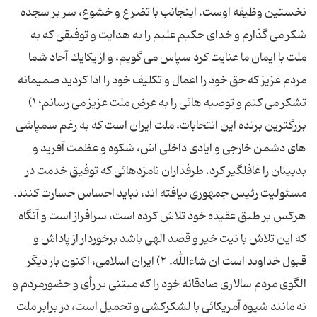
نخستین وظیفه اوست. اینجانب با تضرع و خشوع، سر بر سجده
شكر می گذارم و خدای حكیم علیم را به هدایت و توفیقی كه به
ملت با ایمان ما عنایت كرد سپاس می گویم، و از یكایك آحاد شما
مردم عزیز كه حق خود را اعمال و تكلیف خود را ادا كردید صمیمانه
تشكر می كنم و توصیه هائی را به عرض ملت عزیز می رسانم؛ ۱)
بزرگترین برنده این انتخابات، ملت ایران است كه به رغم سمپاشی
های دشمن خارجی و ایادی داخلی اش، شكوه و عظمت آفرید و
بدبینان را غافلگیر كرد. طرفداران نامزدهائی كه توفیق خدمت در
مسئولیت رئیس جمهوری نیافته اند، نباید احساس خسارت كنند.
هركس بر طبق عقیده خود تلاش كرده است، سرافراز است و آنگاه
كه این تلاش با نیت خیر و قصد الهی باشد برخوردار از پاداش و
قبول خداوند است ان شاءالله. ۲) ایران اسلامی، اكنون بار دیگر
الگوی مردم سالاری صادقانه خود را كه مبتنی بر رأی و حضورمردم و
نه مانند شیوه آمریكائی با لشكركشی و تحمیل است، در برابر ملت