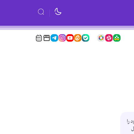
 را
ل