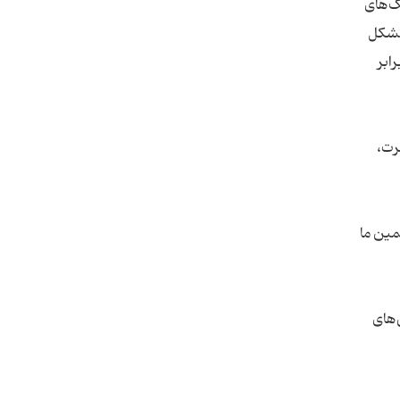
ک‌های
 مشکل
ابر
رت،
مین ما
‌های