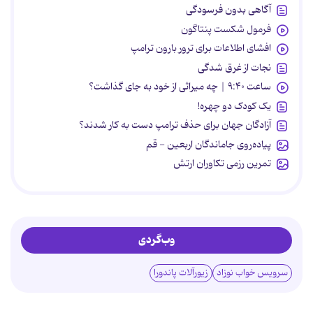
آگاهی بدون فرسودگی
فرمول شکست پنتاگون
افشای اطلاعات برای ترور بارون ترامپ
نجات از غرق شدگی
ساعت ۹:۴۰ | چه میراثی از خود به جای گذاشت؟
یک کودک دو چهره!
آزادگان جهان برای حذف ترامپ دست به کار شدند؟
پیاده‌روی جاماندگان اربعین - قم
تمرین رزمی تکاوران ارتش
وب‌گردی
سرویس خواب نوزاد
زیورآلات پاندورا