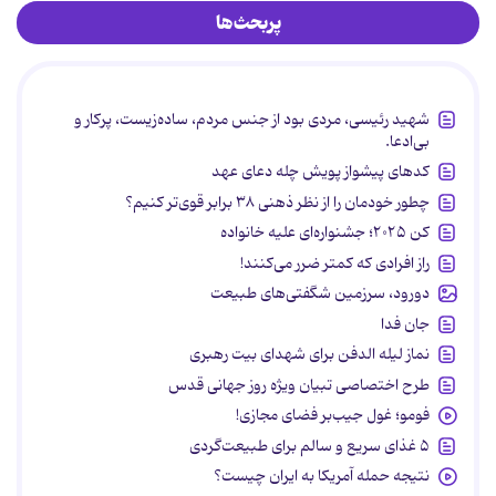
پربحث‌ها
شهید رئیسی، مردی بود از جنس مردم، ساده‌زیست، پرکار و
بی‌ادعا.
کدهای پیشواز پویش چله دعای عهد
چطور خودمان را از نظر ذهنی ۳۸ برابر قوی‌تر کنیم؟
کن ۲۰۲۵؛ جشنواره‌ای علیه خانواده
راز افرادی که کمتر ضرر می‌کنند!
دورود، سرزمین شگفتی‌های طبیعت
جان فدا
نماز لیله الدفن برای شهدای بیت رهبری
طرح اختصاصی تبیان ویژه روز جهانی قدس
فومو؛ غول جیب‌بر فضای مجازی!
۵ غذای سریع و سالم برای طبیعت‌گردی
نتیجه حمله آمریکا به ایران چیست؟