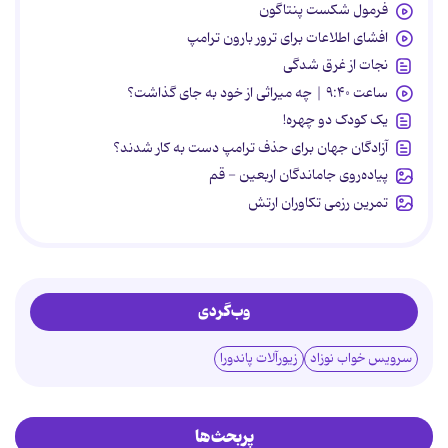
فرمول شکست پنتاگون
افشای اطلاعات برای ترور بارون ترامپ
نجات از غرق شدگی
ساعت ۹:۴۰ | چه میراثی از خود به جای گذاشت؟
یک کودک دو چهره!
آزادگان جهان برای حذف ترامپ دست به کار شدند؟
پیاده‌روی جاماندگان اربعین - قم
تمرین رزمی تکاوران ارتش
وب‌گردی
سرویس خواب نوزاد
زیورآلات پاندورا
پربحث‌ها