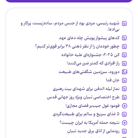
شهید رئیسی، مردی بود از جنس مردم، ساده‌زیست، پرکار و
بی‌ادعا.
کدهای پیشواز پویش چله دعای عهد
چطور خودمان را از نظر ذهنی ۳۸ برابر قوی‌تر کنیم؟
کن ۲۰۲۵؛ جشنواره‌ای علیه خانواده
راز افرادی که کمتر ضرر می‌کنند!
دورود، سرزمین شگفتی‌های طبیعت
جان فدا
نماز لیله الدفن برای شهدای بیت رهبری
طرح اختصاصی تبیان ویژه روز جهانی قدس
فومو؛ غول جیب‌بر فضای مجازی!
۵ غذای سریع و سالم برای طبیعت‌گردی
نتیجه حمله آمریکا به ایران چیست؟
رونمایی از اتاق برق جدید تبیان