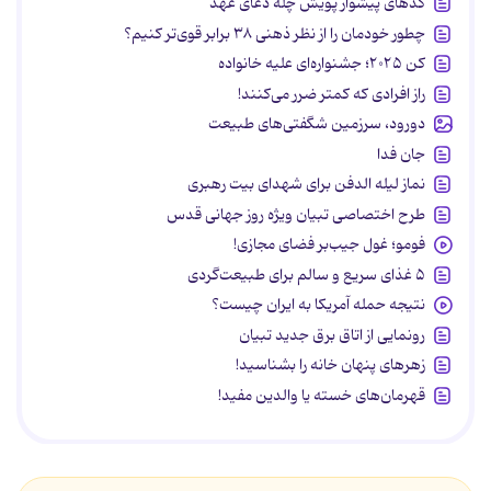
کدهای پیشواز پویش چله دعای عهد
چطور خودمان را از نظر ذهنی ۳۸ برابر قوی‌تر کنیم؟
کن ۲۰۲۵؛ جشنواره‌ای علیه خانواده
راز افرادی که کمتر ضرر می‌کنند!
دورود، سرزمین شگفتی‌های طبیعت
جان فدا
نماز لیله الدفن برای شهدای بیت رهبری
طرح اختصاصی تبیان ویژه روز جهانی قدس
فومو؛ غول جیب‌بر فضای مجازی!
۵ غذای سریع و سالم برای طبیعت‌گردی
نتیجه حمله آمریکا به ایران چیست؟
رونمایی از اتاق برق جدید تبیان
زهرهای پنهان خانه را بشناسید!
قهرمان‌های خسته یا والدین مفید!