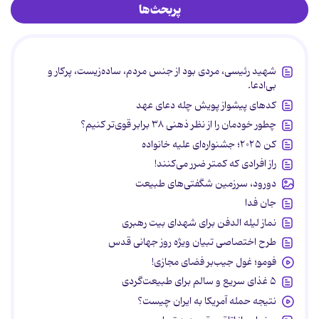
پربحث‌ها
شهید رئیسی، مردی بود از جنس مردم، ساده‌زیست، پرکار و
بی‌ادعا.
کدهای پیشواز پویش چله دعای عهد
چطور خودمان را از نظر ذهنی ۳۸ برابر قوی‌تر کنیم؟
کن ۲۰۲۵؛ جشنواره‌ای علیه خانواده
راز افرادی که کمتر ضرر می‌کنند!
دورود، سرزمین شگفتی‌های طبیعت
جان فدا
نماز لیله الدفن برای شهدای بیت رهبری
طرح اختصاصی تبیان ویژه روز جهانی قدس
فومو؛ غول جیب‌بر فضای مجازی!
۵ غذای سریع و سالم برای طبیعت‌گردی
نتیجه حمله آمریکا به ایران چیست؟