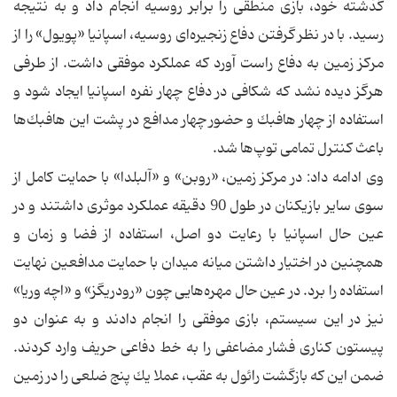
گذشته خود، بازی منطقی را برابر روسیه انجام داد و به نتیجه
رسید. با در نظر گرفتن دفاع زنجیره‌ای روسیه، اسپانیا «پویول» را از
مركز زمین به دفاع راست آورد كه عملكرد موفقی داشت. از طرفی
هرگز دیده نشد كه شكافی در دفاع چهار نفره اسپانیا ایجاد شود و
استفاده از چهار هافبك و حضور چهار مدافع در پشت این هافبك‌ها
باعث كنترل تمامی توپ‌ها شد.
وی ادامه داد: در مركز زمین، «روبن» و «آلبلدا» با حمایت كامل از
سوی سایر بازیكنان در طول 90 دقیقه عملكرد موثری داشتند و در
عین حال اسپانیا با رعایت دو اصل، استفاده از فضا و زمان و
همچنین در اختیار داشتن میانه میدان با حمایت مدافعین نهایت
استفاده را برد. در عین حال مهره‌هایی چون «رودریگز» و «اچه وریا»
نیز در این سیستم، بازی موفقی را انجام دادند و به عنوان دو
پیستون كناری فشار مضاعفی را به خط دفاعی حریف وارد كردند.
ضمن این كه بازگشت رائول به عقب، عملا یك پنج ضلعی را در زمین