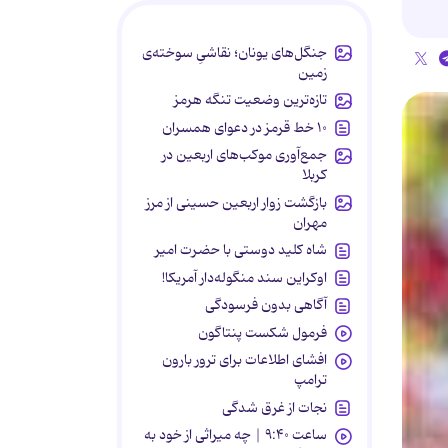
جنگل‌های یونان؛ نقاشیِ سوخته‌ی
زمین
تازه‌ترین وضعیت تنگه هرمز
۱۰ خط قرمز در دعوای همسران
جمع‌آوری موکب‌های اربعین در
کربلا
بازگشت زوار اربعین حسینی از مرز
مهران
شاه کلید دوستی با حضرت امیر
اوکراین سند منگوله‌دار آمریکا!
آگاهی بدون فرسودگی
فرمول شکست پنتاگون
افشای اطلاعات برای ترور بارون
ترامپ
نجات از غرق شدگی
ساعت ۹:۴۰ | چه میراثی از خود به