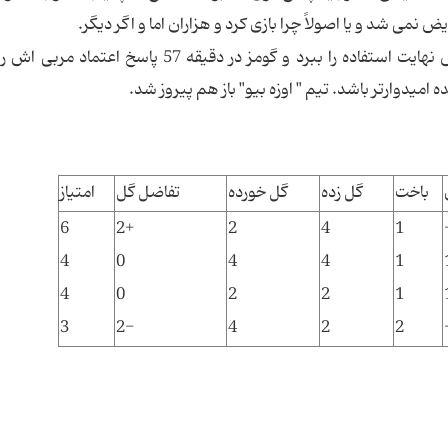
ض نمی شد و یا اصولاً چرا بازی کرد و هزاران اما و اگر دیگر.
اسکولاری به خوبی توانست از مهره چیری ایده آلش نهایت استفاده را ببرد و گومز در دقیقه 57 پاسخ
 امیدوارتر باشد. تیم " اوزه بیو" باز هم پیروز شد.
باخت
گل زده
گل خورده
تفاضل گل
امتیاز
6
2+
2
4
1
4
0
4
4
1
4
0
2
2
1
3
2-
4
2
2