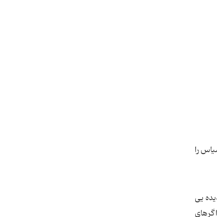
یاس را
یده یی
اگرهای