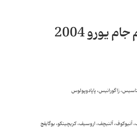
م یورو 2004
سیس، زاگورانیس، پاپادوپولوس
، آنیوکوف، آلنیچف، اروسیف، کریچینکو، بوگایفچ