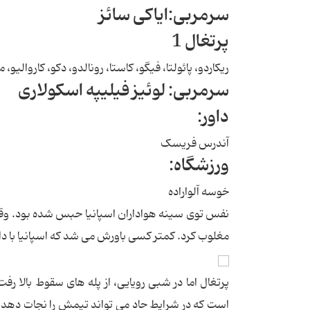
سرمربی:ایاکی سائز
پرتغال 1
ریکاردو، پائولتا، فیگو، کاستا، رونالدو، دکو، کاروالیو،
سرمربی: لوئیز فیلیپه اسکولاری
داور:
آندرس فریسک
ورزشگاه:
خوسه آلواراده
نفس توی سینه هواداران اسپانیا حبس شده بود. وقتی
مغلوب کرد. کمتر کسی باورش می شد که اسپانیا با 
پرتغال اما در شبی رویایی، از پله های سقوط بالا رف
است که در شرایط حاد می تواند تیمش را نجات دهد. ح