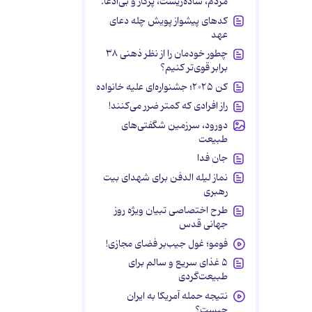
مردم، ساده‌زیست، پرکار و بی‌ادعا.
کدهای پیشواز پویش چله دعای
عهد
چطور خودمان را از نظر ذهنی ۳۸
برابر قوی‌تر کنیم؟
کن ۲۰۲۵؛ جشنواره‌ای علیه خانواده
راز افرادی که کمتر ضرر می‌کنند!
دورود، سرزمین شگفتی‌های
طبیعت
جان فدا
نماز لیله الدفن برای شهدای بیت
رهبری
طرح اختصاصی تبیان ویژه روز
جهانی قدس
فومو؛ غول جیب‌بر فضای مجازی!
۵ غذای سریع و سالم برای
طبیعت‌گردی
نتیجه حمله آمریکا به ایران
چیست؟