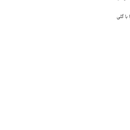
 اعتماد مربی اش را با گلی