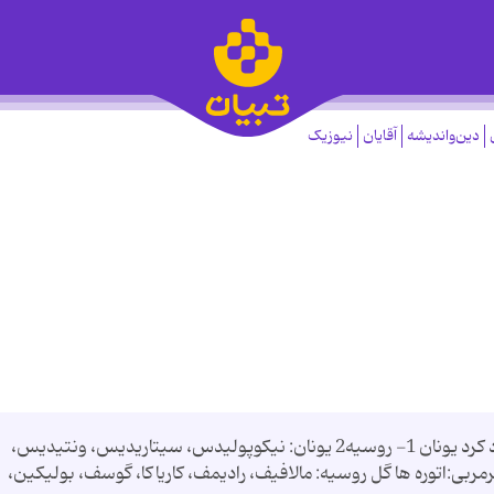
دین‌واندیشه
آقایان
نیوزیک
جدول روز نهم جام یورو 2004 یونان باخت و صعود کرد یونان 1- روسیه2 یونان: نیکوپولیدس، سیتاریدیس، ونتیدیس،
بی:اتوره ها گل روسیه: مالافیف، رادیمف، کاریاکا، گوسف، بولیکین،