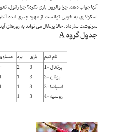
آنها جواب دهد. چرا والرون بازی نکرد؟ چرا رائول، تعوی
سرنوشت ساز داد. حالا پرتغال می تواند به روزهای آینده
جدول گروه A
نام تیم
بازی
برد
مساوی
1- پرتغال
3
2
-
2- یونان
3
1
1
3- اسپانیا
3
1
1
4- روسیه
3
1
-