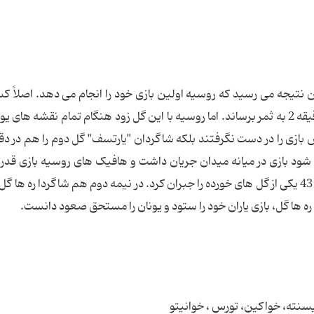
ین نتیجه می رسید که روسیه اولین بازی خود را انجام می دهد. اصلاً کس
نمی کرد که "کریچنکو"ی روس اولین گل بازی را در دقیقه 2 به ثمر برساند. اما روسیه با این گل زود هنگام تمام نقشه های
2 برصفر به سود روسیه شود بازی در میانه میدان جریان داشت و هافیک های روسیه بازی قدر
دستور کار قرار دادند. اما این وریزاس بود که در دقیقه 43 یکی از گل های خورده را جبران کرد. در نیمه دوم هم شاگردا ره ه
 ره ها گل، بازی یاران خود را ستود و یونان را مستحق صعود دانست.
 ویسنته، خواکین، تورس ، خوانیتو