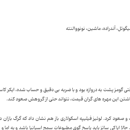
 میگوئل، آندراده، ماشین، نونووالنته
 گومز پشت به دروازه بود و با ضربه بی دقیق و حساب شده، ایکر کاس
داشتن این مهره های گران قیمت، نتواند حتی از گروهش صعود کند.
ت و صعود کرد. لوئیز فیلیپه اسکولاری باز هم نشان داد که گرگ بازان د
الا ایاکی سائز باید پاسخ گوی مطبوعات سمج اسپانیا باشد و به اما و 