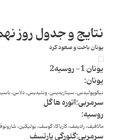
نتایج و جدول روز نهم جا
یونان باخت و صعود کرد
یونان 1- روسیه2
یونان:
نیکوپولیدس، سیتاریدیس، ونتیدیس، دلاس، باسینا
سرمربی:اتوره ها گل
روسیه:
مالافیف، رادیمف، کاریاکا، گوسف، بولیکین، شارونوف
سرمربی:گئورگی یارتسف