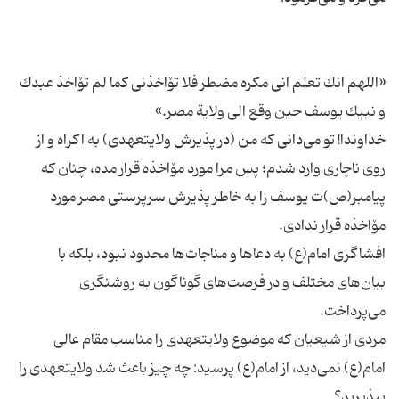
«اللهم انك تعلم انی مكره مضطر فلا تۆاخذنی كما لم تۆاخذ عبدك
خداوندا! تو می‌دانی كه من (در پذیرش ولایتعهدی) به اكراه و از
روی ناچاری وارد شدم؛ پس مرا مورد مۆاخذه قرار مده، چنان كه
پیامبر(ص)ت یوسف را به خاطر پذیرش سرپرستی مصر مورد
افشاگری امام(ع) به دعاها و مناجات‌ها محدود نبود، بلكه با
بیان‌های مختلف و در فرصت‌های گوناگون به روشنگری
مردی از شیعیان كه موضوع ولایتعهدی را مناسب مقام عالی
امام(ع) نمی‌دید، از امام(ع) پرسید: چه چیز باعث شد ولایتعهدی را