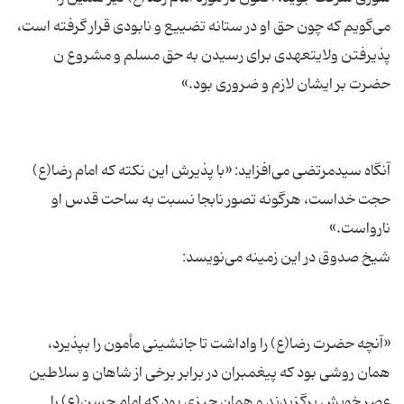
می‌گویم كه چون حق او در ستانه تضییع و نابودی قرار گرفته است،
پذیرفتن ولایتعهدی برای رسیدن به حق مسلم و مشروع ن
آنگاه سیدمرتضی می‌افزاید: «با پذیرش این نكته كه امام رضا(ع)
حجت خداست، هرگونه تصور نابجا نسبت به ساحت قدس او
«آنچه حضرت رضا(ع) را واداشت تا جانشینی مأمون را بپذیرد،
همان روشی بود كه پیغمبران در برابر برخی از شاهان و سلاطین
عصر خویش برگزیدند و همان چیزی بود كه امام حسن(ع) را