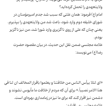
امام(ع) فرمود: همان علتی كه سبب شد جدم امیرمۆمنان در
شورای خلیفه دوم وارد شود، باعث شد من ولایتعهدی را بپذیرم.
یعنی چنان كه علی از روی ناگزیری وارد شورا شد، من نیز ناگزیر
علامه مجلسی ضمن نقل این حدیث، در بیان مقصود حضرت
«ای لئلا ییأس الناس من خلافتنا و یعلموا باقرار المخالف ان لنا فی
هذا الامر نصیباً.» برای آن كه مردم از خلافت ما مأیوس نشوند و