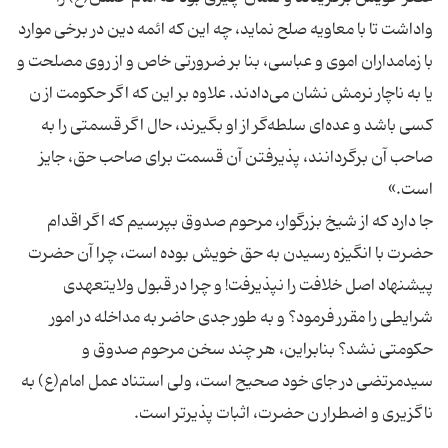
واداشت تا با معاویه صلح نماید، چه این كه ائمه دین در برخی موارد
با زمامداران اموی و عباسی، بنا بر ضرورتی خاص و از روی مصلحت و
یا به ناچار نرمش نشان می‌دادند. علاوه بر این كه اگر حكومت از ن
كسی باشد و عده‌ای سلطه‌گر از او بگیرند، حال اگر قسمتی را به
صاحب آن برگردانند، پذیرفتن آن قسمت برای صاحب حق، جایز
جا دارد كه از شیخ بزرگوار، مرحوم صدوق بپرسیم كه اگر اقدام
حضرت با انگیزه رسیدن به حق خویش بوده است، چرا آن حضرت
پیشنهاد اصل خلافت را نپذیرفت! و چرا در قبول ولایتعهدی
شرایطی را مقرر فرمود؟ و به طور جدی حاضر به مداخله در امور
حكومتی نشد؟ بنابراین، هر چند سخن مرحوم صدوق و
سیدمرتضی در جای خود صحیح است، ولی استناد عمل امام(ع) به