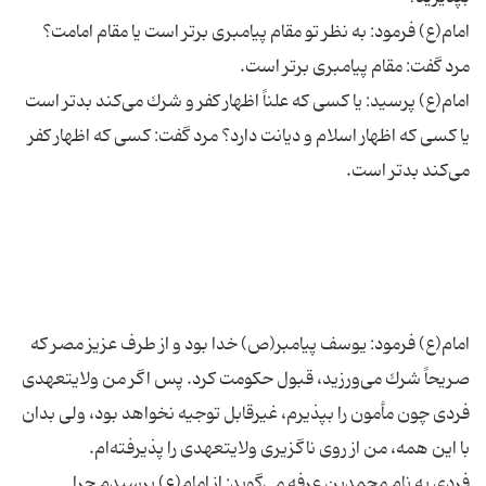
امام(ع) پرسید: یا كسی كه علناً اظهار كفر و شرك می‌كند بدتر است
یا كسی كه اظهار اسلام و دیانت دارد؟ مرد گفت: كسی كه اظهار كفر
امام(ع) فرمود: یوسف پیامبر(ص) خدا بود و از طرف عزیز مصر كه
صریحاً شرك می‌ورزید، قبول حكومت كرد. پس اگر من ولایتعهدی
فردی چون مأمون را بپذیرم، غیرقابل توجیه نخواهد بود، ولی بدان
فردی به نام محمدبن عرفه می‌گوید: از امام(ع) پرسیدم چرا