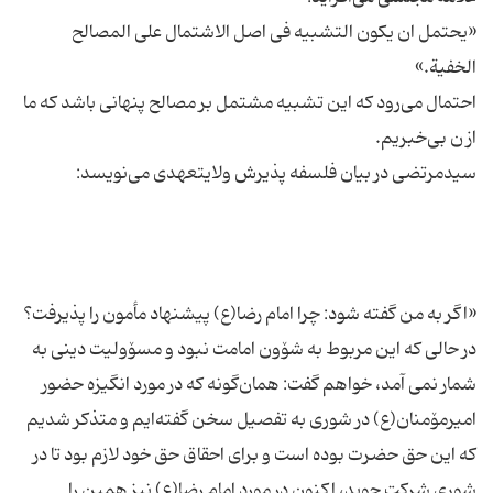
«یحتمل ان یكون التشبیه فی اصل الاشتمال علی المصالح
احتمال می‌رود كه این تشبیه مشتمل بر مصالح پنهانی باشد كه ما
«اگر به من گفته شود: چرا امام رضا(ع) پیشنهاد مأمون را پذیرفت؟
در حالی كه این مربوط به شۆون امامت نبود و مسۆولیت دینی به
شمار نمی آ‌مد، خواهم گفت: همان‌گونه كه در مورد انگیزه حضور
امیرمۆمنان(ع) در شوری به تفصیل سخن گفته‌ایم و متذكر شدیم
كه این حق حضرت بوده است و برای احقاق حق خود لازم بود تا در
شوری شركت جوید، اكنون در مورد امام رضا(ع) نیز همین را