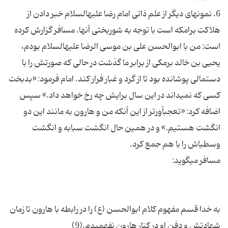
6. نمونه‏ای دیگر از علم ذاتی امام رضا علیه‏السلام خبر دادن از
هلاکت برامکه است با توجه به شوربختی آنها. مسافر گزارش کرده
است: من با ابوالحسن علی بن موسی الرضا علیه‏السلام بودم،
یحیی بن خالد برمکی از برابر ما گذشت در حالی که صورتش را با
دستمالی پوشانده بود تا از گرد و غبار فرار کند. امام فرمود: «بدبخت
کسی که نمی‏داند در این سال برایش چه رخ خواهد داد.» سپس
اضافه کرد: «تعجب‏آورتر از این آنکه من و هارون به مانند این دو
انگشت هستیم.» و در همین حال انگشت سبابه و انگشت
به خدا قسم مفهوم کلام ابوالحسن (ع) را در رابطه با هارون تا زمان