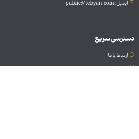
ایمیل: public@tebyan.com
دسترسی سریع
ارتباط با ما
درباره ما
نسخه دسکتاپ
© تمامی حقوق برای موسسه فرهنگی و هنری تبیان محفوظ
است | نقل مطالب با ذکر منبع بلامانع است.