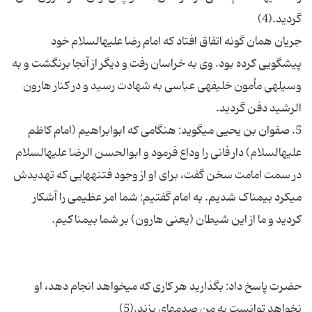
جریان همان گونه اتفاق افتاد که امام رضا علیه‏السلام خود
پیشگویی کرده بود. وی به خراسان رفت و دیگر از آنجا برنگشت و به
وسیله‏ی مأمون خلیفه‏ی عباسی به شهادت رسید و در کنار هارون
5. صفوان بن یحیی می‏گوید: هنگامی که ابوابراهیم (امام کاظم
علیه‏السلام) دار فانی را وداع فرمود و ابوالحسن الرضا علیه‏السلام
در سمت امامت سخن گفت، برای او از وجود فتنه‏هایی که تهدیدش
می‏کرد بیمناک شدیم. به امام گفتیم: شما امر عظیمی را آشکار
حضرت پاسخ داد: بگذارید هر کاری که می‏خواهد انجام دهد، او