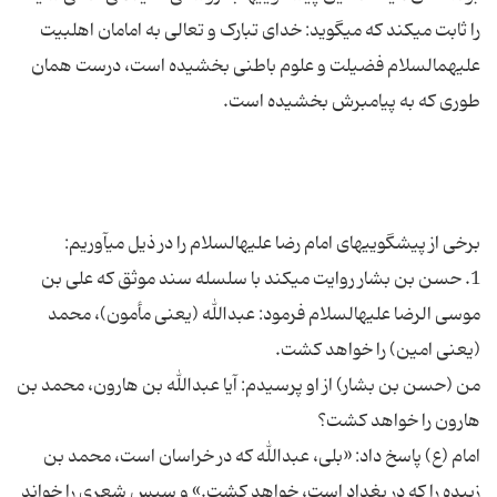
را ثابت می‏کند که می‏گوید: خدای تبارک و تعالی به امامان اهل‏بیت
علیهم‏السلام فضیلت و علوم باطنی بخشیده است، درست همان
1. حسن بن بشار روایت می‏کند با سلسله سند موثق که علی بن
موسی الرضا علیه‏السلام فرمود: عبدالله (یعنی مأمون)، محمد
من (حسن بن بشار) از او پرسیدم: آیا عبدالله بن هارون، محمد بن
امام (ع) پاسخ داد: «بلی، عبدالله که در خراسان است، محمد بن
زبیده را که در بغداد است، خواهد کشت.» و سپس شعری را خواند