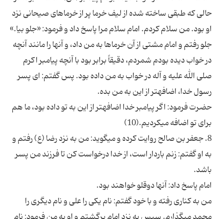
حالی که طبقی ساخته شده از لیف خرما پر از خرماهای صیحانی نزد
او بود. من سلام کردم. امام سلام مرا پاسخ داد و فرمود: «جلو بیا.»
جلو رفتم و امام مشتی از آن خرماها به من داد، و آنها را مانند آنچه
در خواب دیده بودم شمردم، دقیقاً برابر بود با آنچه پیامبر اکرم
صلی الله علیه و آله در خواب به من داده بود. پس گفتم: ای پسر
حضرت فرمود: اگر پیامبر خدا اضافه‏تر از این به تو داده بود، ما هم
8. جعفر بن صالح روایت کرده و می‏گوید: من به نزد رضا (ع) رفتم و
به او گفتم: زنم باردار است، از خدا درخواست کن تا فرزند من پسر
من به کناری رفته و با خود گفتم: نام یکی را علی و نام دیگری را
محمد می‏گذارم. سپس به نزد امام برگشتم و او به من فرمود: نام