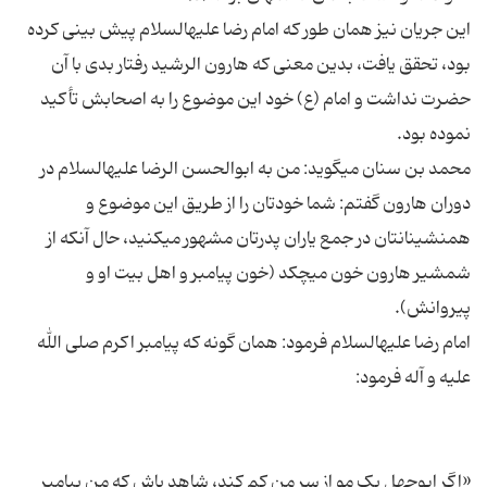
این جریان نیز همان طور که امام رضا علیه‏السلام پیش بینی کرده
بود، تحقق یافت، بدین معنی که هارون الرشید رفتار بدی با آن
حضرت نداشت و امام (ع) خود این موضوع را به اصحابش تأکید
محمد بن سنان می‏گوید: من به ابوالحسن الرضا علیه‏السلام در
دوران هارون گفتم: شما خودتان را از طریق این موضوع و
همنشینانتان در جمع یاران پدرتان مشهور می‏کنید، حال آنکه از
شمشیر هارون خون می‏چکد (خون پیامبر و اهل بیت او و
امام رضا علیه‏السلام فرمود: همان گونه که پیامبر اکرم صلی الله
«اگر ابوجهل یک مو از سر من کم کند، شاهد باش که من پیامبر