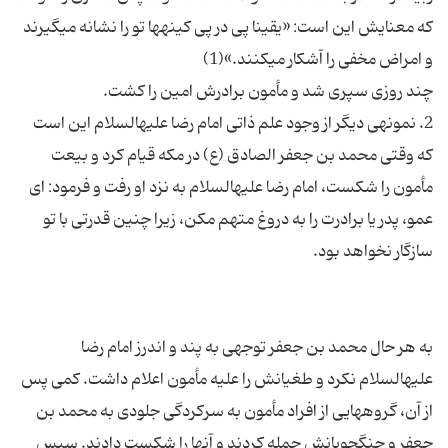
که معنایش این است: «یقینا پی در پی کینه‏ها تو را نشانه می‏گیرند
2. نمونه‏ی دیگر از وجود علم ذاتی امام رضا علیه‏السلام این است
که وقتی محمد بن جعفر الصادق (ع) در مکه قیام کرد و بیعت
مأمون را شکست، امام رضا علیه‏السلام به نزد او رفت و فرمود: ای
عمو، پدر یا برادرت را به دروغ متهم مکن، زیرا چنین قدرتی با تو
به هر حال محمد بن جعفر توجهی به پند و اندرز امام رضا
علیه‏السلام نکرد و طغیانش را علیه مأمون اعلام داشت. کمی پس
از آن، گروههایی از افراد مأمون به سرکردگی جلودی به محمد بن
جعفر و جنگجویانش حمله کردند و آنها را شکست دادند. سپس