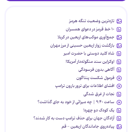
تازه‌ترین وضعیت تنگه هرمز
۱۰ خط قرمز در دعوای همسران
جمع‌آوری موکب‌های اربعین در کربلا
بازگشت زوار اربعین حسینی از مرز مهران
شاه کلید دوستی با حضرت امیر
اوکراین سند منگوله‌دار آمریکا!
آگاهی بدون فرسودگی
فرمول شکست پنتاگون
افشای اطلاعات برای ترور بارون ترامپ
نجات از غرق شدگی
ساعت ۹:۴۰ | چه میراثی از خود به جای گذاشت؟
یک کودک دو چهره!
آزادگان جهان برای حذف ترامپ دست به کار شدند؟
پیاده‌روی جاماندگان اربعین - قم