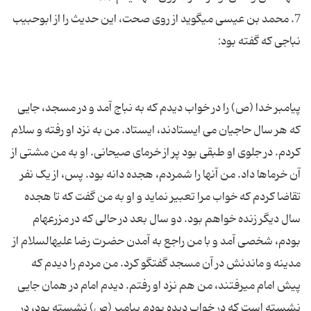
7. محمد بن عیسی می‏گوید از روی صحت، این حدیث را از ابوحبیب
پیامبر خدا (ص) را در خواب دیدم که به نباج آمد و در مسجد، جایی
که هر سال حاجیان می ایستادند، ایستاد. من به نزد او رفته و سلام
کردم. در جلوی او طبقی بود پر از خرمای صیحانی. او به من مشتی از
آن خرماها داد. من آنها را شمردم، هجده دانه بود. پس، از یک نفر
تقاضا کردم که خواب مرا تعبیر نماید و او به من گفت که تا هجده
سال دیگر زنده خواهم بود. دو سال بعد در حالی که در مزرعه‏ام
بودم، شخصی آمد و با من راجع به آمدن حضرت رضا علیه‏السلام از
مدینه و ماندنش در آن مسجد گفتگو کرد. من مردم را دیدم که
پیش امام می‏رفتند، من هم نزد او رفتم. دیدم امام در همان جایی
نشسته است که در خواب دیده بودم پیامبر (ص) نشسته بود، در