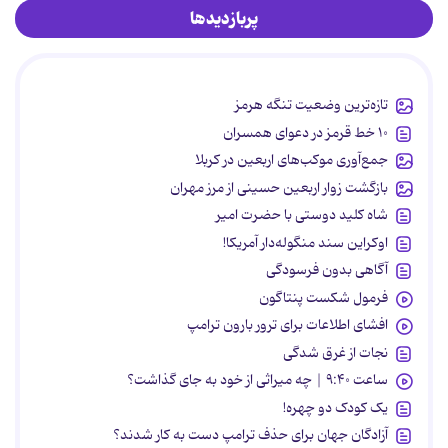
پربازدیدها
تازه‌ترین وضعیت تنگه هرمز
۱۰ خط قرمز در دعوای همسران
جمع‌آوری موکب‌های اربعین در کربلا
بازگشت زوار اربعین حسینی از مرز مهران
شاه کلید دوستی با حضرت امیر
اوکراین سند منگوله‌دار آمریکا!
آگاهی بدون فرسودگی
فرمول شکست پنتاگون
افشای اطلاعات برای ترور بارون ترامپ
نجات از غرق شدگی
ساعت ۹:۴۰ | چه میراثی از خود به جای گذاشت؟
یک کودک دو چهره!
آزادگان جهان برای حذف ترامپ دست به کار شدند؟