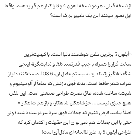
از نسخه قبلی. هر دو نسخه آیفون 4 و 5 را کنار هم قرار دهید. واقعا
«آیفون 5 برترین تلفن هوشمند دنیا است. با کیفیت‌ترین
سخت‌افزار را همراه با چیپ قدرتمند A6 و نمایشگر 4 اینچی
شگفت‌انگیز رتینا دارد. سیستم عامل آن، iOS 6، مست‌کننده‌تر از
شراب شعر حافظ است. بدنه فوق نازکش که تماماً از آلومینیوم و
شیشه ساخته شده، طاق نصرت طراحی صنعتی است. این تلفن
اصلاً بیایید فرض کنیم که جملات فوق سرتاسر درست باشند؛ ولی
حتی با این جملات هم نمی‌توان این حقیقت را کتمان کرد که