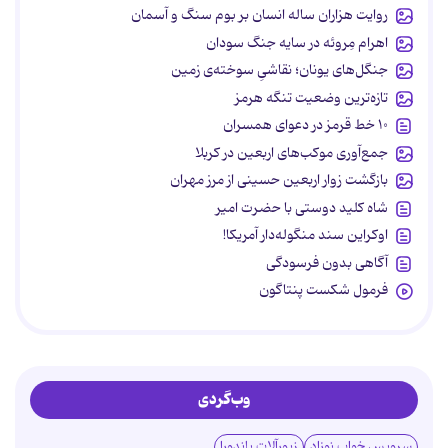
روایت هزاران ساله انسان بر بوم سنگ و آسمان
اهرام مِروئه در سایه جنگ سودان
جنگل‌های یونان؛ نقاشیِ سوخته‌ی زمین
تازه‌ترین وضعیت تنگه هرمز
۱۰ خط قرمز در دعوای همسران
جمع‌آوری موکب‌های اربعین در کربلا
بازگشت زوار اربعین حسینی از مرز مهران
شاه کلید دوستی با حضرت امیر
اوکراین سند منگوله‌دار آمریکا!
آگاهی بدون فرسودگی
فرمول شکست پنتاگون
وب‌گردی
سرویس خواب نوزاد
زیورآلات پاندورا