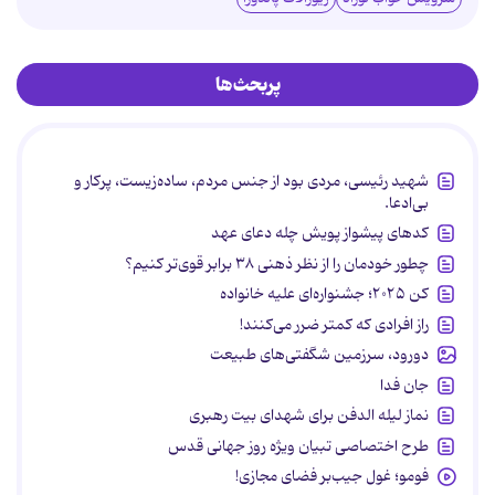
پربحث‌ها
شهید رئیسی، مردی بود از جنس مردم، ساده‌زیست، پرکار و
بی‌ادعا.
کدهای پیشواز پویش چله دعای عهد
چطور خودمان را از نظر ذهنی ۳۸ برابر قوی‌تر کنیم؟
کن ۲۰۲۵؛ جشنواره‌ای علیه خانواده
راز افرادی که کمتر ضرر می‌کنند!
دورود، سرزمین شگفتی‌های طبیعت
جان فدا
نماز لیله الدفن برای شهدای بیت رهبری
طرح اختصاصی تبیان ویژه روز جهانی قدس
فومو؛ غول جیب‌بر فضای مجازی!