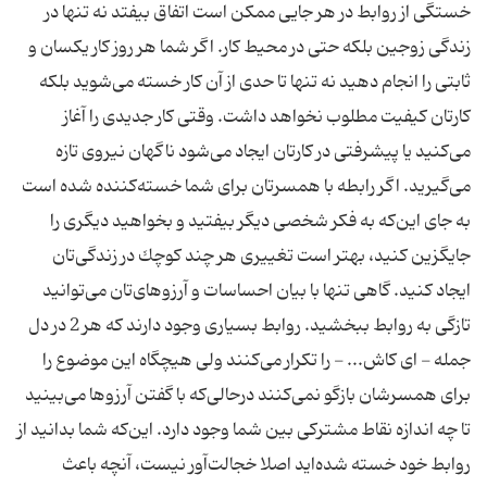
خستگی از روابط در هر جایی ممكن است اتفاق بیفتد نه تنها در
زندگی زوجین بلكه حتی در محیط كار. اگر شما هر روز كار یكسان و
ثابتی را انجام دهید نه تنها تا حدی از آن كار خسته می‌شوید بلكه
كارتان كیفیت مطلوب نخواهد داشت. وقتی كار جدیدی را آغاز
می‌كنید یا پیشرفتی در كارتان ایجاد می‌شود ناگهان نیروی تازه
می‌گیرید. اگر رابطه با همسرتان برای شما خسته‌كننده شده است
به جای این‌كه به فكر شخصی دیگر بیفتید و بخواهید دیگری را
جایگزین كنید، بهتر است تغییری هر چند كوچك در زندگی‌تان
ایجاد كنید. گاهی تنها با بیان احساسات و آرزوهای‌تان می‌توانید
تازگی به روابط ببخشید. روابط بسیاری وجود دارند كه هر 2 در دل
جمله -‌ ای كاش... - را تكرار می‌كنند ولی هیچگاه این موضوع را
برای همسرشان بازگو نمی‌‌كنند درحالی‌كه با گفتن آرزوها می‌بینید
تا چه اندازه نقاط مشتركی بین شما وجود دارد. این‌كه شما بدانید از
روابط خود خسته شده‌اید اصلا خجالت‌آور نیست، آنچه باعث