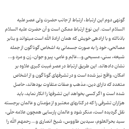
گونه‏ى دوم این ارتباط، ارتباط از جانب حضرت ولى عصر علیه
السلام است. این نوع ارتباط ممكن است و آن حضرت علیه السلام
باذن‏الله و با اراده‏ى خویش كه همان ارادة الله است مى‏تواند و بنابر
مصالحى، خود را به صورت جسمانى به اشخاص گوناگون از جمله
شیعه، سنى، مسیحى و...عالِم و عامى، پیر و جوان، زن و مرد و...
نشان داده‏اند. این طریق ارتباط در عصر غیبت كبرى علاوه بر
امكان، واقع نیز شده است و در تشرفهاى گوناگون و از اشخاص
متعدد كه داراى دین، مذهب و صفات متفاوت بوده‏اند، حاصل
شده است و اگر كسى بخواهد این تشرف‏ها را انكار نماید، باید
هزاران تشرفى را كه در كتاب‏هاى معتبر و از مۆمنان و عالمان برجسته
نقل گردیده است، منكر شود و عالمان پارسایى همچون علامه حلّى،
سید بحرالعلوم، سیدبن طاووس، شیخ انصارى و... رحمهم الله را