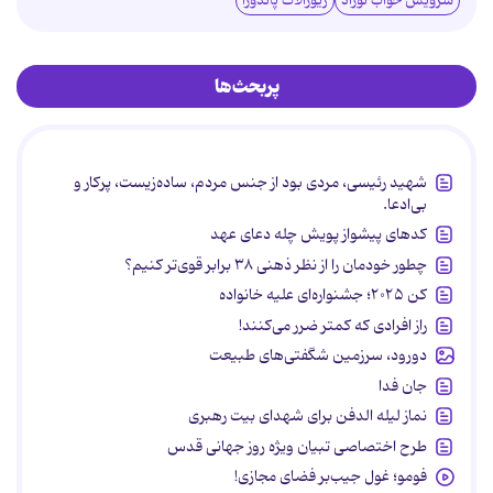
سرویس خواب نوزاد
زیورآلات پاندورا
پربحث‌ها
شهید رئیسی، مردی بود از جنس مردم، ساده‌زیست، پرکار و
بی‌ادعا.
کدهای پیشواز پویش چله دعای عهد
چطور خودمان را از نظر ذهنی ۳۸ برابر قوی‌تر کنیم؟
کن ۲۰۲۵؛ جشنواره‌ای علیه خانواده
راز افرادی که کمتر ضرر می‌کنند!
دورود، سرزمین شگفتی‌های طبیعت
جان فدا
نماز لیله الدفن برای شهدای بیت رهبری
طرح اختصاصی تبیان ویژه روز جهانی قدس
فومو؛ غول جیب‌بر فضای مجازی!