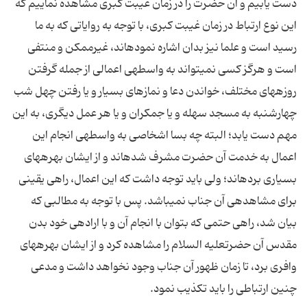
دست یابیم و آن حضرت را در زمان غیبت كبرى مشاهده نماییم كه
این نوع ارتباط در زمان غیبت كبرى، با توجه به روایاتى كه به ما
رسید است و علما نیز بدان اشاره نموده‏اند، غیرممكن و منتفى
است و هرگز كسى نمى‏تواند به واسطه‏ى اعمالى از جمله گرفتن
روزه‏هاى مختلف، خواندن دعا و نمازهاى بسیار و یا رفتن چهل شب
چهارشنبه به مسجد سهله و یا جمكران و یا هر عمل دیگرى، به این
مهم دست یابد؛ البته چه بسا اشخاصى به واسطه‏ى انجام این
اعمال به خدمت آن حضرت مشرف شده‏اند و از ایشان بهره‏هاى
بسیارى برده‏اند؛ ولى باید توجه داشت كه این اعمال، راهى یقینى
براى مشاهده‏ى آن جناب نمى‏باشد. پس با توجه به مطالبى كه
بیان شد، راهى حتمى كه بتوان با انجام آن و با اراده‏ى خود بدن
مقدس آن حضرت‏علیه السلام را مشاهده كرد و از ایشان بهره‏هاى
وافرى برد، تا زمان ظهور آن جناب وجود نخواهد داشت و مدعى