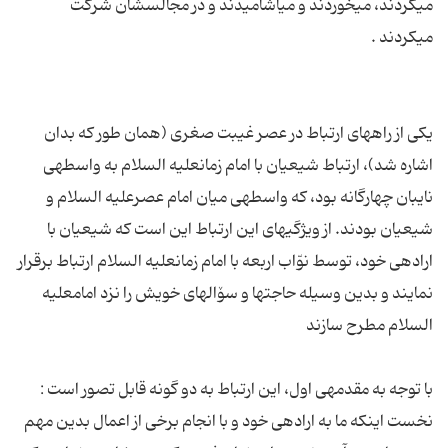
مى‏كردند، مى‏خوردند و مى‏آشامیدند و در مجالسشان شركت
یكى از راه‏هاى ارتباط در عصر غیبت صغرى (همان طور كه بدان
اشاره شد)، ارتباط شیعیان با امام زمان‏علیه السلام به واسطه‏ى
نایبان چهارگانه بود، كه واسطه‏ى میان امام عصرعلیه السلام و
شیعیان بودند. از ویژگى‏هاى این ارتباط این است كه شیعیان با
اراده‏ى خود، توسط نوّاب اربعه با امام زمان‏علیه السلام ارتباط برقرار
نمایند و بدین وسیله حاجت‏ها و سۆال‏هاى خویش را نزد امام‏علیه
با توجه به مقدمه‏ى اول، این ارتباط به دو گونه قابل تصور است :
نخست اینكه ما به اراده‏ى خود و با انجام برخى از اعمال بدین مهم