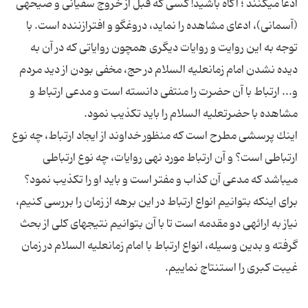
ادعا مى‏كنند ؛ آگاه باشید! كسى كه قبل از خروج سفیانى و صیحه‏ى
(آسمانى)، ادعاى مشاهده را نماید، دروغگو و افترازننده است. با
توجه به این روایت و روایات دیگرى همچون روایاتى كه در آن به
دیده نشدن امام زمان‏علیه السلام در حج، مخفى بودن از دید مردم
و... ارتباط با آن حضرت را منتفى دانسته است و مدعى ارتباط و
اینك پرسشى مطرح است كه منظور خداوند از ایجاد ارتباط، چه نوع
ارتباطى است؟ و آن ارتباط مورد نهى روایات، چه نوع ارتباطى
مى‏باشد كه مدعى آن كذاب و مفتر است و باید او را تكذیب نمود؟
براى اینكه بتوانیم انواع ارتباط در این برهه از زمان را بررسى كنیم،
نیاز به ارائه‏ى دو مقدمه است تا با آن بتوانیم نتیجه‏اى كلى از بحث
گرفته و بدین وسیله، انواع ارتباط با امام زمان‏علیه السلام در زمان