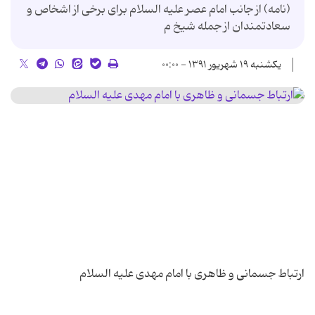
(نامه) از جانب امام عصر علیه السلام براى برخى از اشخاص و
سعادتمندان از جمله شیخ م
یکشنبه ۱۹ شهریور ۱۳۹۱ - ۰۰:۰۰