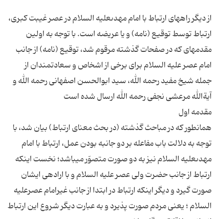
از دیگر راه‏هاى ارتباط با امام مهدى‏علیه السلام در عصر غیبت كبرى،
ارتباط توسط توقیع (نامه) و یا عریضه است. با توجه به اولین
مقدمه‏اى كه در صفحات گذشته مرقوم شد، توقیع (نامه) از جانب
امام عصر علیه السلام براى برخى از اشخاص و سعادتمندان از
جمله شیخ مفید رحمه الله، سید ابوالحسن اصفهانى رحمه الله و
همان‏طور كه در مباحث گذشته (در بحث معناى ارتباط) بیان شد، با
توجه به دلالت باب مفاعله بر دو جانبه بودن عمل، ارتباط با امام
مهدى‏علیه السلام نیز به دو صورت متصوّر مى‏باشد؛ نخست اینكه
ارتباط از جانب حضرت ولى عصر علیه السلام و با اراده‏ى ایشان
صورت گیرد و دیگر اینكه ارتباط در ابتدا از جانب غیرامام عصرعلیه
السلام ؛ یعنى مردم صورت پذیرد و به عبارت دیگر شروع این ارتباط