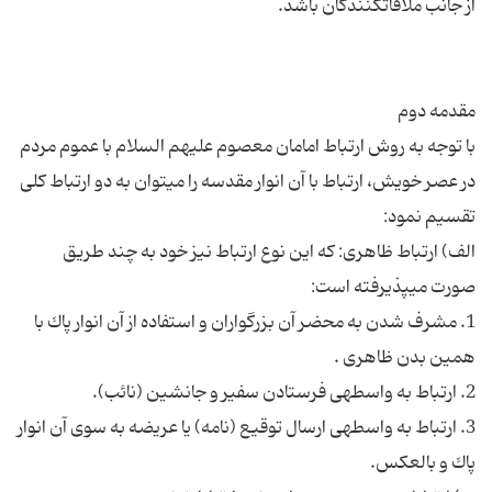
با توجه به روش ارتباط امامان معصوم ‏علیهم السلام با عموم مردم
در عصر خویش، ارتباط با آن انوار مقدسه را مى‏توان به دو ارتباط كلى
الف) ارتباط ظاهرى: كه این نوع ارتباط نیز خود به چند طریق
1. مشرف شدن به محضر آن بزرگواران و استفاده از آن انوار پاك با
3. ارتباط به واسطه‏ى ارسال توقیع (نامه) یا عریضه به سوى آن انوار