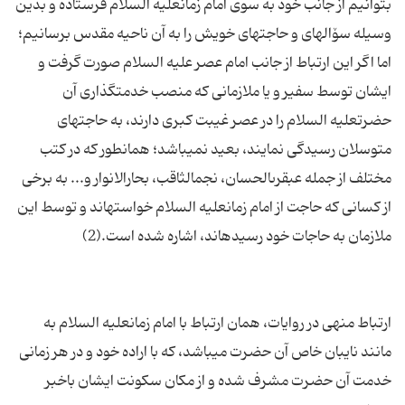
بتوانیم از جانب خود به سوى امام زمان‏علیه السلام فرستاده و بدین
وسیله سۆال‏هاى و حاجت‏هاى خویش را به آن ناحیه مقدس برسانیم؛
اما اگر این ارتباط از جانب امام عصر علیه السلام صورت گرفت و
ایشان توسط سفیر و یا ملازمانى كه منصب خدمت‏گذارى آن
حضرت‏علیه السلام را در عصر غیبت كبرى دارند، به حاجت‏هاى
متوسلان رسیدگى نمایند، بعید نمى‏باشد؛ همان‏طور كه در كتب
مختلف از جمله عبقرى‏الحسان، نجم‏الثاقب، بحارالانوار و... به برخى
از كسانى كه حاجت از امام زمان‏علیه السلام خواسته‏اند و توسط این
ارتباط منهى در روایات، همان ارتباط با امام زمان‏علیه السلام به
مانند نایبان خاص آن حضرت مى‏باشد، كه با اراده خود و در هر زمانى
خدمت آن حضرت مشرف شده و از مكان سكونت ایشان باخبر