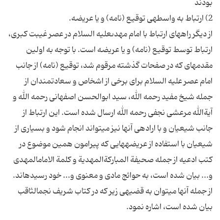
از دیگر راه‏هاى ارتباط با امام مهدى‏علیه السلام در عصر غیبت كبرى،
ارتباط توسط توقیع (نامه) و یا عریضه است. با توجه به اولین
مقدمه‏اى كه در صفحات گذشته مرقوم شد، توقیع (نامه) از جانب
امام عصر علیه السلام براى برخى از اشخاص و سعادتمندان از
جمله شیخ مفید رحمه الله، سید ابوالحسن اصفهانى رحمه الله و
آیةالله مرعشى نجفى رحمه الله ارسال شده است. این ارتباط از
جانب شیعیان و با اراده‏ى آنها نیز مى‏تواند انجام شود و بسیارى از
شیعیان با استفاده از عریضه‏هایى كه پیرامون همین موضوع در
كتب ادعیه از جمله صحیفة المباركةالمهدیة و كلمة الامام‏المهدى
و... بیان شده است، به حوائج مادى و معنوى و... خود رسیده‏اند.
از جمله آنها مى‏توان به قضیه‏ى زیر كه در كتاب شریف نجم‏الثاقب