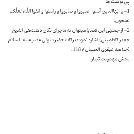
1- یا ایّهاالذین آمنوا اصبروا و صابروا و رابطوا و اتقوا الله، لعلَّكم
2- از جمله‏ى این قضایا مى‏توان به ماجراى تكان دهنده‏ى (شیخ
جعفر كاظمینى) اشاره نمود؛ بركات حضرت ولى عصر علیه السلام