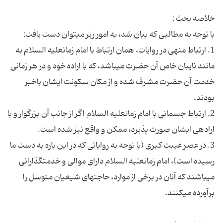
1. ارتباط منهى در روایات، همان ارتباط با امام زمان‏علیه السلام به
مانند نایبان خاص آن حضرت مى‏باشد، كه با اراده خود و در هر زمانى
خدمت آن حضرت مشرف شده و از مكان سكونت ایشان باخبر
2. ارتباط جسمانى با امام زمان‏علیه السلام اگر از جانب آن بزرگوار و با
3. در عصر غیبت كبرى (با توجه به روایاتى كه در این باره به دست ما
رسیده است)، امام زمان‏علیه السلام داراى موالى و خدمت‏گذارانى
مى‏باشند كه آنان در برخى از موارد، حاجت‏هاى شیعیان متوسل را