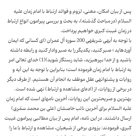
پس از بیان امكان، معنى، لزوم و فوائد ارتباط با امام زمان ‏علیه
السلام (در مباحث گذشته)، به بحث و بررسى پیرامون انواع ارتباط
با توجه به آیه‏ى شریفه‏ى 200 سوره آل عمران (اى كسانى كه ایمان
آورده‏اید ؛ صبر كنید، یكدیگر را به صبر وادار كنید و رابطه داشته
باشید و از خدا بپرهیزید، شاید رستگار شوید)(1) خداى تعالى امر
به ارتباط با امام زمان فرموده است؛ بنابراین با توجه به این آیه و
روایات و پشتوانه‏ى عقل موظف به انجام آن هستیم. از طرف دیگر
در برخى از روایات، از (ادعاى مشاهده و ارتباط) نهى شده است.
بهترین و صریح‏ترین این روایات، آخرین نامه‏اى است كه امام زمان
علیه السلام براى آخرین نائب خاصشان (على بن محمد سَمُرى)
ارسال داشتند. در این نامه، امام پس از بیان مطالبى پیرامون غیبت
كبرى، فرمودند: بزودى برخى از شیعیان، مشاهده و ارتباط با ما را