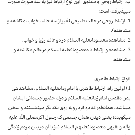
ب) ارتباط روحى و معنوى: این نوع ارتباط نیز به سه صورت صورت
1. ارتباط روحى در حالت طبیعى (غیر از سه حالت خواب، مكاشفه و
3. مشاهده و ارتباط با معصومان‏علیه السلام در عالم مكاشفه و
1) اولین راه، ارتباط ظاهرى با امام زمان‏علیه السلام، مشاهده‏ى
بدن مقدس امام زمان‏علیه السلام و درك حضور جسمانى ایشان
مى‏باشد، همان‏طور كه دو فرد روبه روى یكدیگر مى‏نشینند و سخن
مى‏گویند؛ یعنى دیدن همان جسمى كه رسول اكرم‏صلى الله علیه
وآله و بقیه‏ى معصومان‏علیهم السلام نیز با آن در بین مردم زندگى