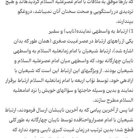
كه بارها موفق به ملاقات با امام عصرعلیه السلام گردیده‏اند و هیچ
تردیدى در راستگویى و صحت سخنان آنان نمى‏باشد، دروغگو
یكى از راه‏هاى ارتباط در عصر غیبت صغرى (همان طور كه بدان
اشاره شد)، ارتباط شیعیان با امام زمان‏علیه السلام به واسطه‏ى
نایبان چهارگانه بود، كه واسطه‏ى میان امام عصرعلیه السلام و
شیعیان بودند. از ویژگى‏هاى این ارتباط این است كه شیعیان با
اراده‏ى خود، توسط نوّاب اربعه با امام زمان‏علیه السلام ارتباط برقرار
نمایند و بدین وسیله حاجت‏ها و سۆال‏هاى خویش را نزد امام‏علیه
اما پس از آخرین پیامى كه به آخرین نایبشان ارسال فرمودند، ارتباط
شیعیان با امام عصرارواحنافده توسط نایبان چهارگانه به طور كلى
قطع شد؛ بدین ترتیب در زمان غیبت كبرى نایبى وجود ندارد كه