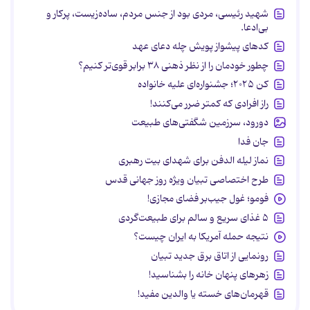
شهید رئیسی، مردی بود از جنس مردم، ساده‌زیست، پرکار و
بی‌ادعا.
کدهای پیشواز پویش چله دعای عهد
چطور خودمان را از نظر ذهنی ۳۸ برابر قوی‌تر کنیم؟
کن ۲۰۲۵؛ جشنواره‌ای علیه خانواده
راز افرادی که کمتر ضرر می‌کنند!
دورود، سرزمین شگفتی‌های طبیعت
جان فدا
نماز لیله الدفن برای شهدای بیت رهبری
طرح اختصاصی تبیان ویژه روز جهانی قدس
فومو؛ غول جیب‌بر فضای مجازی!
۵ غذای سریع و سالم برای طبیعت‌گردی
نتیجه حمله آمریکا به ایران چیست؟
رونمایی از اتاق برق جدید تبیان
زهرهای پنهان خانه را بشناسید!
قهرمان‌های خسته یا والدین مفید!