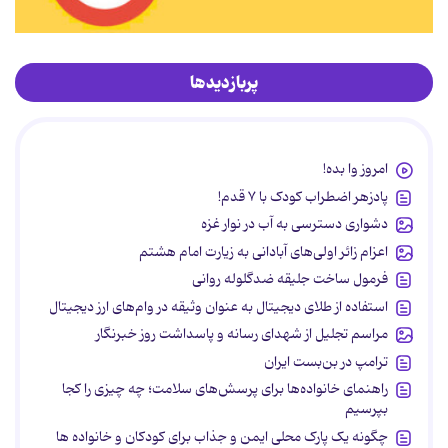
پربازدیدها
امروز وا بده!
پادزهر اضطراب کودک با ۷ قدم!
دشواری دسترسی به آب در نوار غزه
اعزام زائر اولی‌های آبادانی به زیارت امام هشتم
فرمول ساخت جلیقه ضدگلوله روانی
استفاده از طلای دیجیتال به عنوان وثیقه در وام‌های ارز دیجیتال
مراسم تجلیل از شهدای رسانه و پاسداشت روز خبرنگار
ترامپ در بن‌بست ایران
راهنمای خانواده‌ها برای پرسش‌های سلامت؛ چه چیزی را کجا
بپرسیم
چگونه یک پارک محلی ایمن و جذاب برای کودکان و خانواده ها