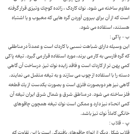
مقاوم ساخته می شود. نوك كاردک ، زائده كوچك وتیزی قرار گرفته
است كه از آن برای بیرون آوردن گره هایی كه معیوب و یا اشتباه
این وسیله دارای شباهت نسبی با كاردك است و عمدتاً در مناطقی
كه گره فارسی به كار می برند، مورد استفاده قرار می گیرد. تیغه پاكی
كمی پهن تر از كاردك است و فاقد زایده نوك تیز. درساخت آن گاهی
دسته را با استفاده از چوب می سازند و به تیغه متصّل می نمایند.
گاهی نیز هر دوبصورت فلزی است و بصورت یكدست از یك قطعه
فلز ساخته می شود. در مناطق شرق و شمال شرق ایران تیغه آن
كمی انحناء نیز دارد و ممكن است نوك تیغه همچون چاقوهای
قلاب شكل دیگر از انواع چاقوهای بافندگی است با این تفاوت كه