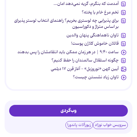
آمدمت که بنگرم، گریه نمی‌دهد امان...
تخم مرغ خام یا پخته؟
برای پذیرایی چه لوستری بخریم؟ راهنمای انتخاب لوستر پذیرای
بر اساس متراژ و دکوراسیون
تاوان ناهماهنگی پنهان والدین
قاتلان خاموش کلاژن پوست!
ساعت ۹:۴۰ | در هر زمان ممکن باید انتقامشان را پس بدهند
چگونه استقلال سالمندان را حفظ کنیم؟
آیین کهن «نوروزبل» - آغاز قرن ۱۷ دیلمی
تاوان زیاد نشستن چیست؟
وب‌گردی
سرویس خواب نوزاد
زیورآلات پاندورا