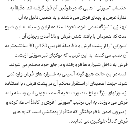
احتساب "سوزنی " هایی كه در طرفین آن قرار گرفته اند، دقیقاً به
اندازة عرض یا پهنای فرش می باشند و به همین دلیل به آن
"پهنازن " نیز گفته می شود. نحوة استفاده ازاین وسیله به این شرح
است كه همزمان با بافته شدن فرش و بالا آمدن رجهای آن ،
"سوزنی " را از پشت فرش و با فاصلة تقریبی 20 الی 30 سانتیمتر به
آن نصب می كنند. به این ترتیب كه نوكهای تیز سوزنی ازپشت
فرش به داخل شیرازه ها فرو رفته و در جای خود محكم می شوند.
البته در این حالت هیچ گونه آسیبی به شیرازه های فرش وارد نمی
شود. جهت اطمینان از استقرار محكم آن در پشت فرش ، با استفاده
از سوزنهای بزرگ و نخ ، بصورت بخیه قسمت چوبی این وسیله را به
فرش می دوزند. به این ترتیب "سوزنی " فرش را كاملاً احاطه كرده و
از بیرون آمدن یا فرورفتگی كه متاثر از پودكشی است كناره های