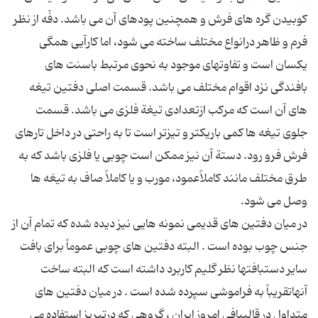
كوبیدن گره های فرش و همچنین پودهای آن می باشد. دفّه از نظر
فرم و ظاهر درانواع مختلف ساخته می شود، اما كارآیی همگی
یكسان است و تفاوتهای موجود به نحوی مرتبط باسنت های
بافندگی نزد اقوام مختلف می باشد. قسمت اصلی دفتین تیغه
های آن است كه مركب ازتعدادی تیغة فلزی می باشد. قسمت
جلوی تیغه ها كمی باریكتر و تیزتر است تا به راحتی در داخل تارهای
فرش فرو رود. دستة آن نیز ممكن است چوبی یا فلزی باشد كه به
طرق مختلف مانند كاملاًعمود، مورب و یا كاملاً صاف به تیغه ها
در میان دفتین های قدیمی نمونه هایی نیز دیده شده كه تمام آن از
جنس چوب بوده است . البته دفتین های چوبی عموماً برای بافت
سایر دستبافتها نظر گلیم كاربرد داشته است كه البته ساخت
آنهاتقریباً به فراموشی سپرده شده است . در میان دفتین های
متداول در قالیبافی امروز ایران ، گروهی كه درتبریز استفاده می