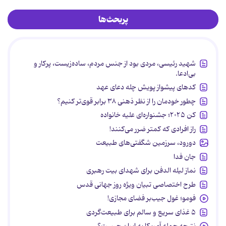
پربحث‌ها
شهید رئیسی، مردی بود از جنس مردم، ساده‌زیست، پرکار و
بی‌ادعا.
کدهای پیشواز پویش چله دعای عهد
چطور خودمان را از نظر ذهنی ۳۸ برابر قوی‌تر کنیم؟
کن ۲۰۲۵؛ جشنواره‌ای علیه خانواده
راز افرادی که کمتر ضرر می‌کنند!
دورود، سرزمین شگفتی‌های طبیعت
جان فدا
نماز لیله الدفن برای شهدای بیت رهبری
طرح اختصاصی تبیان ویژه روز جهانی قدس
فومو؛ غول جیب‌بر فضای مجازی!
۵ غذای سریع و سالم برای طبیعت‌گردی
نتیجه حمله آمریکا به ایران چیست؟