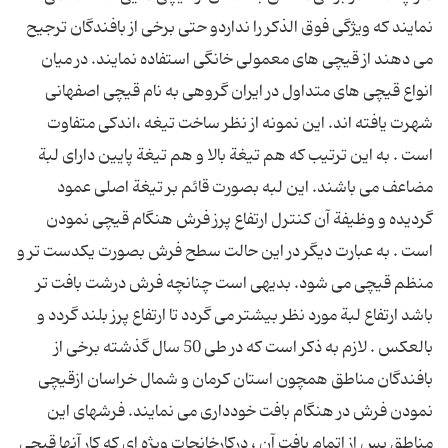
نمایند كه ویژگی فوق الذكر را نداردو حتی برخی از بافندگان ترجیح
می دهند از قیچی های معمولی خانگی استفاده نمایند. در میان
انواع قیچی های متداول در ایران گروهی به نام قیچی اصفهانی
شهرت یافته اند. این نمونه از نظر ساخت تیغه ،اندكی متفاوت
است . به این ترتیب كه هم تیغة بالا و هم تیغة پایین دارای لبة
مضاعف می باشند. این لبه بصورت قائم بر تیغة اصلی عمود
گردیده و وظیفة آن كنترل ارتفاع پرز فرش هنگام قیچی نمودن
است . به عبارت دیگر در این حالت سطح فرش بصورت یكدست تر و
منظم قیچی می شود. بدیهی است چنانچه فرش درشت بافت تر
باشد ارتفاع لبة مورد نظر بیشتر می گردد تا ارتفاع پرز بلند گردد و
بالعكس . لازم به ذكر است كه در طی 50 سال گذشته برخی از
بافندگان مناطق همچون استان كرمان و شمال خراسان ازقیچی
نمودن فرش در هنگام بافت خودداری می نمایند. فرشهای این
مناطق پس از اتمام بافت آن ، دركارخانجات ویژه ای كه كار آنها قیچی