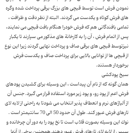
نمودن فرش است توسط قیچی های بزرگ برقی پرداخت شده وگره
های فرش كوتاه و یكدست می گردند. البته از نظر دقت و ظرافت ،
تمامی بافندگانی هم كه فرش خودرا هنگام بافت قیچی می نمایند،
پس از اتمام فرش ، آن را به كارخانة های مذكور می سپارند تا یكبار
نیزتوسط قیچی های برقی صاف و پرداخت نهایی گردند زیرا این نوع
از قیچی ها از توانایی بالایی برای پرداخت صاف و یكدست فرش
همان گونه كه از نام آن پیداست ، این وسیله برای كشیدن پودهای
فرش اعم از پود رو، و پود زیر مورد استفاده قرار می گیرد. جنس آن
از آلیاژهای نرم و انعطاف پذیر انتخاب می شودتا به راحتی از لابه لای
تارهای فرش عبور كند. طول آن حدود 50 الی 70 سانتیمتر است .
نوك این وسیله بصورت قلاب است تا نخ پود را به دور آن چرخانده و
سپس از لابه لای تارهای فرش عبور دهند.همچنین برخی از آنها