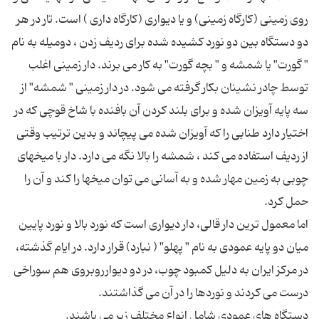
روی زمینی (کارگاه زمینی) و یا دیواری (کارگاه داری ) است. تار در هر
دو دستگاه بین دو نورد کشیده شده برای ردیف زدن ، دومیله به نام
" گورت" یا شمشه و " بچه گورت" به کار می برند. دار زمینی اغلب
توسط چادر نشینان بکار گرفته می شود. در دار زمینی " شمشه" از
سه پایه آویزان شده و برای بلند کردن آن بافنده با شاخ قوچی که در
اختیار دارد طنابی را که آویزان شده می پیچاند و بدین ترتیب وقتی
از ردیف استفاده می کند ، شمشه را بالا نگه می دارد. دار با میخهای
چوبی به زمین مهار شده و به آسانی می توان میخها را کند و آن را
اما معمول ترین دار قالی، دار دیواری است که نورد بالا و نورد پایین
میان دو پایه عمودی به نام " پهلو" ( نبارد) قرار دارد. در ایام گذشته،
در مرکز ایران به دلیل کمبود چوب، در دو دیوارروبروی هم سوراخی