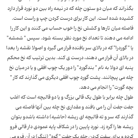
بگذراند که میان دو ستون چله که در نیمه راه بین دو نورد قرار دارد
کشیده شده است. این کار برای درست کردن چپ و راست است.
فاصله میان تارها و کشش نخ را خوب حساب می کنند و این کار را
ادامه می دهند تا تعداد نخ مورد نظر بسته شود. سپس " شمشه"
یا " گوردرا" که در بالای سر بافنده قرار می گیرد و اصولا نقشه را بعدا
در بالای آن قرار می دهند، درست ی کند. بدین ترتیب که نخ محکم
پنبه ای دولا به نام " بندگورد" را دور یک چوب افقی و یا در میان نخ
چله می پیچانند. پشت گورد چوب افقی دیگری می گذارند که کار "
طول چله برابر با طول یک قالی بزرگ و یا دو قالیچه است که اغلب
جفت جفت آن را می بافند و مقداری نخ چله بین آنها فاصله می
گذارند که سر و ته قالیچه ای ریشه (حاشیه) داشته باشدو بتوان
ریشه ها را گره زد. نورد پایین را در شکاف پایه عمودی دار قالی فرو
کرده و برای سفت کردن چله یک جفت " گوه" (تنگ) در آن فرو می