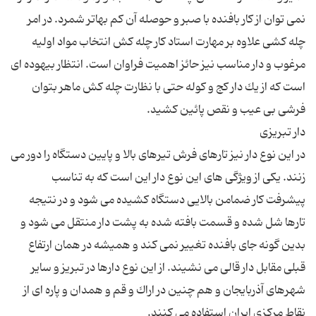
نمی توان از كار بافنده با صبر و حوصله آن كم بهاتر شمرد. در امر
چله كشی علاوه بر مهارت استاد كار چله كش انتخاب مواد اولیه
مرغوب و دار مناسب نیز حائز اهمیت فراوان است. انتظار بیهوده ای
است كه از یك دار كج و كوله حتی با نظارت چله كش ماهر بتوان
در این نوع دار نیز تارهای فرش تیرهای بالا و پایین دستگاه را دور می
زنند. یكی از ویژگی های این نوع دار این است كه به تناسب
پیشرفت كار ضمامن بالایی دستگاه كشیده می شود و در نتیجه
تارها شل شده و قسمت بافته شده به پشت دار منتقل می شود و
بدین گونه جای بافنده تغییر نمی كند و همیشه در همان ارتفاع
قبلی مقابل دار قالی می نشیند. از این نوع دارها در تبریز و سایر
شهرهای آذربایجان و هم چنین در اراك و قم و همدان و پاره ای از