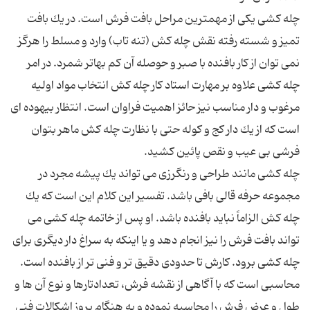
چله كشی یكی از مهمترین مراحل بافت فرش است. در یك بافت
تمیز و شسته رفته نقش چله كش (تنه تاب) وارد و مسلط را هرگز
نمی توان از كار بافنده با صبر و حوصله آن كم بهاتر شمرد. در امر
چله كشی علاوه بر مهارت استاد كار چله كش انتخاب مواد اولیه
مرغوب و دار مناسب نیز حائز اهمیت فراوان است. انتظار بیهوده ای
است كه از یك دار كج و كوله حتی با نظارت چله كش ماهر بتوان
چله كشی مانند طراحی و رنگرزی می تواند یك پیشه مجرد در
مجموعه حرفه قالی بافی باشد. تفسیر این كلام این است كه یك
چله كش الزاماً نباید بافنده باشد. او پس از خاتمه چله كشی می
تواند بافت فرش را نیز انجام دهد و یا اینكه به سراغ دار دیگری برای
چله كشی برود. كارش تا حدودی دقیق تر و فنی تر از بافنده است.
محاسبی است كه با آگاهی از نقشه فرش، تعدادتارها و نوع آن ها و
طول و عرض فرش را محاسبه نموده و به هنگام بروز اشكالات فنی