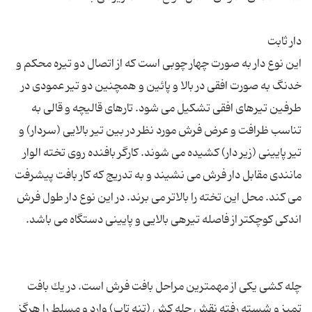
این نوع دار به صورت چهار چوبی است كه از اتصال دو تیره محكم و
خدنگ به صورت افقی در بالا و پائین و همچنین دو تیر عمودی در
طرفین تیرهای افقی تشكیل می شود. تارهای قالیچه و قالی به
تناسب ظرافت و عرض فرش مورد نظر در بین تیر بالایی (سردار) و
تیر پایینی (زیر دار) كشیده می شوند. كارگر بافنده روی تخته الوار
مانندی مقابل دار فرش می نشیند و به تدریج كه كار بافت پیشرفت
می كند. محل این تخته را بالاتر می برند. در این نوع دار طول فرش
چله كشی یكی از مهمترین مراحل بافت فرش است. در یك بافت
تمیز و شسته رفته نقش چله كش (تنه تاب) وارد و مسلط را هرگز