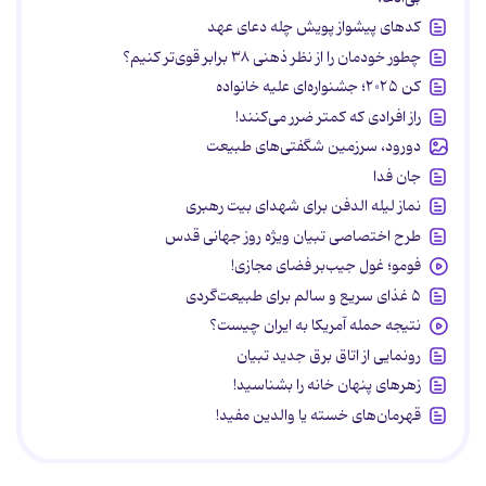
کدهای پیشواز پویش چله دعای عهد
چطور خودمان را از نظر ذهنی ۳۸ برابر قوی‌تر کنیم؟
کن ۲۰۲۵؛ جشنواره‌ای علیه خانواده
راز افرادی که کمتر ضرر می‌کنند!
دورود، سرزمین شگفتی‌های طبیعت
جان فدا
نماز لیله الدفن برای شهدای بیت رهبری
طرح اختصاصی تبیان ویژه روز جهانی قدس
فومو؛ غول جیب‌بر فضای مجازی!
۵ غذای سریع و سالم برای طبیعت‌گردی
نتیجه حمله آمریکا به ایران چیست؟
رونمایی از اتاق برق جدید تبیان
زهرهای پنهان خانه را بشناسید!
قهرمان‌های خسته یا والدین مفید!