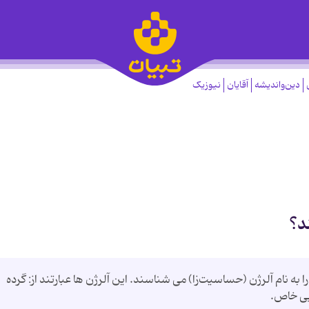
دین‌واندیشه
آقایان
نیوزیک
د؟
 به نام آلرژن (حساسیت‌زا) می شناسند. این آلرژن ها عبارتند از: گرده
یی خاص.