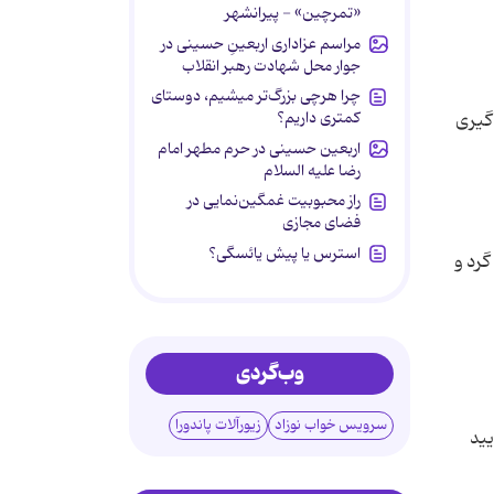
«تمرچین» - پیرانشهر
مراسم عزاداری اربعینِ حسینی در
جوار محل شهادت رهبر انقلاب
چرا هرچی بزرگ‌تر میشیم، دوستای
کمتری داریم؟
گیری
اربعین حسینی در حرم مطهر امام
رضا علیه السلام
راز محبوبیت غمگین‌نمایی در
فضای مجازی
استرس یا پیش یائسگی؟
گرد و
وب‌گردی
سرویس خواب نوزاد
زیورآلات پاندورا