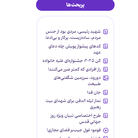
پربحث‌ها
شهید رئیسی، مردی بود از جنس
مردم، ساده‌زیست، پرکار و بی‌ادعا.
کدهای پیشواز پویش چله دعای
عهد
کن ۲۰۲۵؛ جشنواره‌ای علیه خانواده
راز افرادی که کمتر ضرر می‌کنند!
دورود، سرزمین شگفتی‌های
طبیعت
جان فدا
نماز لیله الدفن برای شهدای بیت
رهبری
طرح اختصاصی تبیان ویژه روز
جهانی قدس
فومو؛ غول جیب‌بر فضای مجازی!