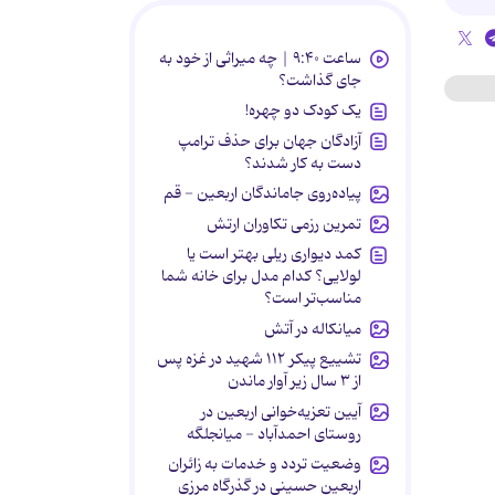
ساعت ۹:۴۰ | چه میراثی از خود به
جای گذاشت؟
یک کودک دو چهره!
آزادگان جهان برای حذف ترامپ
دست به کار شدند؟
پیاده‌روی جاماندگان اربعین - قم
تمرین رزمی تکاوران ارتش
کمد دیواری ریلی بهتر است یا
لولایی؟ کدام مدل برای خانه شما
مناسب‌تر است؟
میانکاله در آتش
تشییع پیکر ۱۱۲ شهید در غزه پس
از ۳ سال زیر آوار ماندن
آیین تعزیه‌خوانی اربعین در
روستای احمدآباد - میانجلگه
وضعیت تردد و خدمات به زائران
اربعین حسینی در گذرگاه مرزی