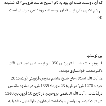
که آن دوست، طلبه ای بود به نام «شیخ هاشم قزوینی» که شنیده
ام هم اکنون یکی از استادان برجسته حوزه علمی خراسان است.
1. روز پنجشنبه، 11 فروردین 1356؛ و از جمله آن دوستان، آقای
2. آیت اللّه استاد، حاج شیخ هاشم مدرس قزوینی (ولادت: 20
خرداد 1270 ش) در تاریخ 23 مهرماه 1339 ش، در مشهد مقدس
درگذشت... آیت اللّه العظمی بروجردی در تاریخ 10 فروردین 1340
ش فوت کردند و مراسم بزرگداشت ایشان در دارالفنون ظاهرا به