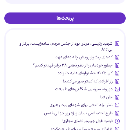
پربحث‌ها
شهید رئیسی، مردی بود از جنس مردم، ساده‌زیست، پرکار و
بی‌ادعا.
کدهای پیشواز پویش چله دعای عهد
چطور خودمان را از نظر ذهنی ۳۸ برابر قوی‌تر کنیم؟
کن ۲۰۲۵؛ جشنواره‌ای علیه خانواده
راز افرادی که کمتر ضرر می‌کنند!
دورود، سرزمین شگفتی‌های طبیعت
جان فدا
نماز لیله الدفن برای شهدای بیت رهبری
طرح اختصاصی تبیان ویژه روز جهانی قدس
فومو؛ غول جیب‌بر فضای مجازی!
۵ غذای سریع و سالم برای طبیعت‌گردی