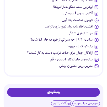
شاه کلید دوستی با حضرت امیر
اوکراین سند منگوله‌دار آمریکا!
آگاهی بدون فرسودگی
فرمول شکست پنتاگون
افشای اطلاعات برای ترور بارون ترامپ
نجات از غرق شدگی
ساعت ۹:۴۰ | چه میراثی از خود به جای گذاشت؟
یک کودک دو چهره!
آزادگان جهان برای حذف ترامپ دست به کار شدند؟
پیاده‌روی جاماندگان اربعین - قم
تمرین رزمی تکاوران ارتش
وب‌گردی
سرویس خواب نوزاد
زیورآلات پاندورا