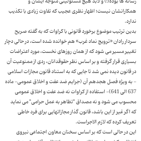
رسانه ها بوده(!) و لابد هیچ مسئولیتی متوجه ایشان و
همکارانشان نیست؛ اظهار نظری عجیب که تفاوت زیادی با تکذیب
بدین ترتیب موضوع برخورد قانونی با کراوات که به گفته صریح
سردار رادان «ترویج نماد غرب» هم خوانده شده است، در حالی دچار
تغییر مسیر می شود که از همان روزهای نخست، مورد اعتراضات
بسیاری قرار گرفته و بر اساس نظر حقوقدانان، ردی از ممنوعیت آن
در قانون دیده نمی شد تا جایی که به استناد قانون مجازات اسلامی
- به ویژه فصل هجدهم آن (جرایم ضد عفت و اخلاق عمومی- ماده
637 الی 641)- استفاده از کراوات نه ضد عفت و اخلاق عمومی
محسوب می شود و نه مصداق "تظاهر به عمل حرامی" می نماید
که اگر غیر از این باشد، قانون گذار مجازاتهایی برای فرد خاطی
این در حالی است که بر اساس سخنان معاون اجتماعی نیروی