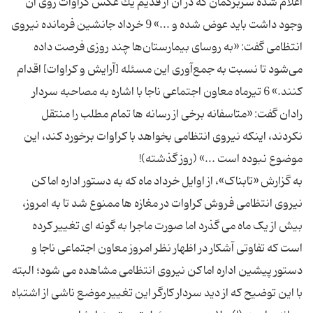
اعلام شده سربرگمان كه در آن از قدیم یك عكس كراوات روی آن
وجود داشت باید عوض شده و ...» 9 خرداد جانشین فرمانده نیروی
انتظامی گفت: «به روسای بیمارستان‌ها چند روزی فرصت داده
می‌شود تا نسبت به جمع‌آوری این مسئله [آرایش و کراوات] اقدام
کنند.» 6 تیرماه معاون اجتماعی ناجا با اشاره به مصاحبه سردار
رادان گفت: «متاسفانه برخی از رسانه ها تمام مطلب را منتقل
نکردند، اینكه نیروی انتظامی بخواهد با کراوات برخورد کند، این
به گزارش «تابناک»، از اوایل خرداد ماه که به دستور اداره اماکن
نیروی انتظامی فروش کراوات در مغازه ها ممنوع شد تا به امروز،
بیش از یک ماه می گذرد اما صورت ماجرا به گونه ای تغییر کرده
است که تفاوتی آشکار در اظهار نظر امروز معاون اجتماعی ناجا و
دستور پیشین اداره اماکن نیروی انتظامی مشاهده می شود؛ البته
با این توضیح که از دید سردار کارگر این تغییر موضع ناشی از اشتباه