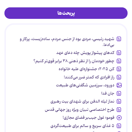
پربحث‌ها
شهید رئیسی، مردی بود از جنس مردم، ساده‌زیست، پرکار و
بی‌ادعا.
کدهای پیشواز پویش چله دعای عهد
چطور خودمان را از نظر ذهنی ۳۸ برابر قوی‌تر کنیم؟
کن ۲۰۲۵؛ جشنواره‌ای علیه خانواده
راز افرادی که کمتر ضرر می‌کنند!
دورود، سرزمین شگفتی‌های طبیعت
جان فدا
نماز لیله الدفن برای شهدای بیت رهبری
طرح اختصاصی تبیان ویژه روز جهانی قدس
فومو؛ غول جیب‌بر فضای مجازی!
۵ غذای سریع و سالم برای طبیعت‌گردی