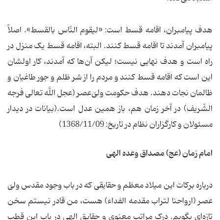
هدف پیامبران، اقامه قسط است: «لیقوم النّاس بالقسط». اصلاً
پیامبران آمدند تا اقامه قسط کنند. البته، اقامه قسط یک منزل در
راه است و هدف نهایی نیست؛ لیکن آن‌ها که آمدند، کار اولشان
این است که اقامه قسط کنند و مردم را از شر ظلم و جور طاغیان و
ظالمان نجات دهند. هدف حکومت ولیّ‌عصر (عجل اللَّه تعالی فرجه
الشّریف) در آخر زمان هم، باز همین عدل است.(بیانات در دیدار
مسئولان و کارگزاران نظام در تاریخ: 1368/11/09)
امام زمان (عج) مصداق وعده الهی
درباره برکات این میلاد معظم و حقایقی که در باب وجود مقدس ولیّ
عصر (ارواحنا لتراب مقدمه الفداء) هست، من قادر نیستم سخن
تازه‌ای بگویم. درک مراتب معنوی و حقایق الهی در باب این قطب