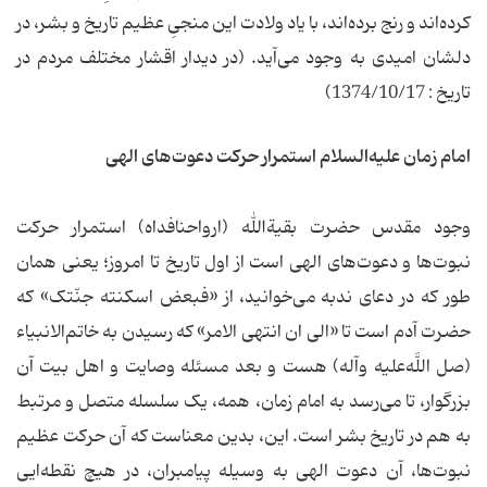
کرده‌اند و رنج برده‌اند، با یاد ولادت این منجیِ عظیم تاریخ و بشر، در
دلشان امیدی به وجود می‌آید. (در دیدار اقشار مختلف مردم در
تاریخ : 1374/10/17)
امام زمان علیه‌السلام استمرار حرکت دعوت‌های الهی
وجود مقدس حضرت بقیة‌الله (ارواحنافداه) استمرار حرکت
نبوت‌ها و دعوت‌های الهی است از اول تاریخ تا امروز؛ یعنی همان
طور که در دعای ندبه می‌خوانید، از «فبعض اسکنته جنّتک» که
حضرت آدم است تا «الی ان انتهی الامر» که رسیدن به خاتم‌الانبیاء
(صل اللَّه‌علیه وآله) هست و بعد مسئله وصایت و اهل بیت آن
بزرگوار، تا می‌رسد به امام زمان، همه، یک سلسله متصل و مرتبط
به هم در تاریخ بشر است. این، بدین معناست که آن حرکت عظیم
نبوت‌ها، آن دعوت الهی به وسیله پیامبران، در هیچ نقطه‌ایی