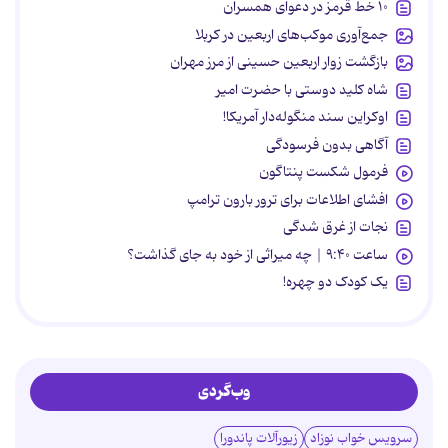
۱۰ خط قرمز در دعوای همسران
جمع‌آوری موکب‌های اربعین در کربلا
بازگشت زوار اربعین حسینی از مرز مهران
شاه کلید دوستی با حضرت امیر
اوکراین سند منگوله‌دار آمریکا!
آگاهی بدون فرسودگی
فرمول شکست پنتاگون
افشای اطلاعات برای ترور بارون ترامپ
نجات از غرق شدگی
ساعت ۹:۴۰ | چه میراثی از خود به جای گذاشت؟
یک کودک دو چهره!
وب‌گردی
سرویس خواب نوزاد
زیورآلات پاندورا