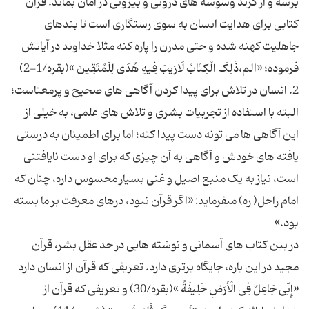
برسه و از گزند وسوسه های درونی و بیرونی در امان بماند. قرآن
کتابی برای هدایت انسان به سوی رستگاری است تا بندهای
جاهلیت کهنه شده و حتی مدرن را پاره کنه مثلا خداوند در آیاتش
2. انسان در تلاش برای پیدا کردن آگاهی های صحیح و پرمعناست؛
البته با استفاده از تجربیات بشری و تلاش های علمی، به خیلی از
این آگاهی ها می تونه دست پیدا کنه؛ اما برای اطمینان به درستی
یافته های خودش و آگاهی به آن چیزی که برای او دست نایافتنی
است، نیاز به یک منبع اصیل و غنی بسیار محسوس داره، چنان که
امام راحل( ره) میفرماید: «اگر قرآن نبود، درهای معرفت بر ما بسته
در بین کتاب های آسمانی و نوشته هایی در حد عقل بشر، قرآن
مجید در این باره، جایگاه برتری دارد. تعریفی که قرآن از انسان دارد
«إِنِّی جَاعِلٌ فِی الْأرْضِ خَلِیفَةً »(بقره/30) و تعریفی که قرآن از