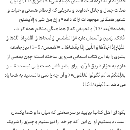
خداوند ارائه کرده است «لَیسَ کَمِثْلِهِ شَیء » (شوری/11) و بیان
صفات جمال و جلال خداوند و تعریفی که از نظام هستی و حیات و
شعور همگانی موجودات ارائه داده «وَ إِنْ مِنْ شَیءٍ إلاّیسَبِّح
بِحَمْدِهِ»(رعد/13) و تعریفی که از هماهنگی منظم همه کرات،
افلاک، زمین و آسمان دارد «وَ الشَّمْسِ وَ ضُحاهَا وَ الْقَمَرِ إذَا تَلَاهَا وَ
النَّهَارِ إذَا جَلاّهَا وَ اللَّیلِ إذَا یغْشَاهَا...»(شمس/ 9 -1) نیاز جامعه
بشری را به این کتاب آسمانی ضروری ساخته است؛ چون بعضی از
علوم به جز از طریق قرآن، برای بشر، قابل دست یابی نیست: «... و
یعَلِّمُکُمْ مَا لَم تَکُونُوا تَعْلَمُون» ( و آن چه را نمی دانستید به شما یاد
بگو: ای اهل کتاب! بیایید بر سر سخنی که میان ما و شما یکسان
است، بایستیم [و آن این [که جز خدا را نپرستیم و چیزی را شریک