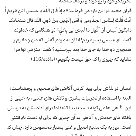
قرآن مجید در این باره می فرماید: «وَ إذْ قَالَ اللهُ یا عِیسَی ابْنِ مَریمْ أَ
أنْتَ قُلْتَ لِلنَاسِ اَتَّخِذُونِی وَ أُمّی إِلَهَینِ مِنْ دُونِ اللهِ قَالَ سُبْحَانَکَ
مَایکُونُ لَیسَ أَنْ أقُولَ مَا لَیسَ لِی بِحَقٍّ» (و هنگامی که خداوند
گفت: ای عیسی پسر مریم! آیا تو به مردم گفتی که من و مادرم را
همچون دو خدا به جای خداوند بپرستید؟ گفت: منزّهی تو! مرا
انسان در تلاش برای پیدا کردن آگاهی های صحیح و پرمعناست؛
البته با استفاده از تجربیات بشری و تلاش های علمی، به خیلی از
این آگاهی ها می تونه دست پیدا کنه؛ اما برای اطمینان به درستی
یافته های خودش و آگاهی به آن چیزی که برای او دست نایافتنی
است، نیاز به یک منبع اصیل و غنی بسیار محسوس داره، چنان که