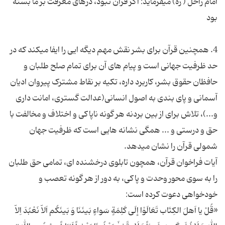
امام راحل ( ره) میفرماید: اگر قرآن نبود، درهای معرفت بر ما بسته
4. همچنین قرآن برای بشر نقش مهم دیگه ایی را ایفا میکند که در
حد ظرفیت جهانی است و پیام های آن برای تمام صلح طلبان و
حافظان حقوق بشر، کاربرد داره، تکیه بر نقاط مشترک پیروان ادیان
آسمانی و پای بندی به اصول انسانی(عدالت گستری، امانت داری
و...)، تلاش برای از بین بردنه هر گونه ناپاکی و اختلاف و مخالفت با
حق و درستی و ... همگی نشانه هایی است که ظرفیت جهان
آیات فراخوان قرآن، همچون تابلوی درخشنده ای، تمامی حق طلبان
را به سوی محور وحدت و پاکی، به دور از هر گونه تعصب و
«قُلْ یا اَهلَ الکِتَاب تَعَالَوْا إلَی کَلِمَةٍ سَواءٍ بَینَنَا وَ بَینَکُم اَلاّ نَعْبُدَ اِلاّ