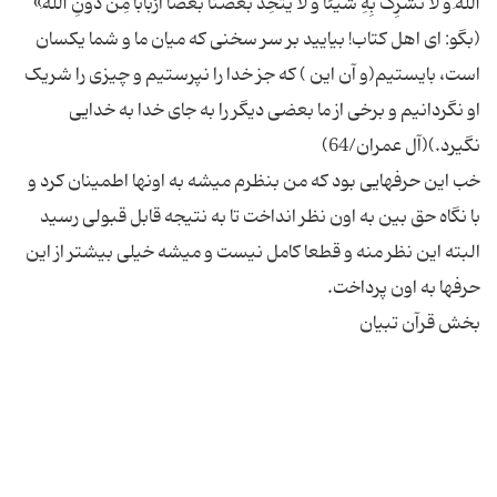
اللهَ وَ لَا نُشَرِکَ بِهِ شَیئاً وَ لَا یتَّخِذَ بَعْضُنَا بَعْضاً اَرْبَاباً مِنْ دُونِ اللهِ»
(بگو: ای اهل کتاب! بیایید بر سر سخنی که میان ما و شما یکسان
است، بایستیم(و آن این ) که جز خدا را نپرستیم و چیزی را شریک
او نگردانیم و برخی از ما بعضی دیگر را به جای خدا به خدایی
خب این حرفهایی بود که من بنظرم میشه به اونها اطمینان کرد و
با نگاه حق بین به اون نظر انداخت تا به نتیجه قابل قبولی رسید
البته این نظر منه و قطعا کامل نیست و میشه خیلی بیشتر از این