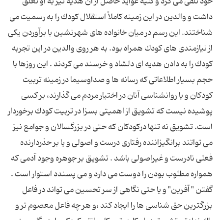
خود تلقی می كرد و كلیه عواید حاصل از آن هدیه نیز به او تعلق
داشت و والدین در این زمینه كاملاً استقلال كودك را به رسمیت می
شناختند. این رسم در میان خانواده های شهرنشین با برآوردن یكی
از نیازمندی های كودك همراه بود. به هر روی والدین در این تجربه
كودك را به دادن هدیه ای دلشاد و خرسند می كردند . این روزها با
حجم بسیار اطلاعاتی كه رسانه ها و صداوسیما در زمینه تربیت
كودكان و یا روانشناسی آنان در اختیار مردم می گذارند، بر كسی
پوشیده نیست كه تشویق از اهمیتی بسزا در تربیت كودك برخوردار
است. تشویق نه تنها دركودكان كه حتی در بزرگسالان و جوامع نیز
می تواتند برانگیزاننده رفتاری درست و اصولی و یا بر حذردارنده
فعلی نادرست و غیراصولی باشد . تشویق بر جوهره وجود آدمی كه
همواره مطلوب بودن را دوست می دارد و می پسندد استوار است .
گفتن " آفرین" و یا حتی نگاهی از سر تحسین می تواند در فاعل
بزرگترین حق شناسی ها را ایجاد كند ،و هر چه فاعل معصوم تر و