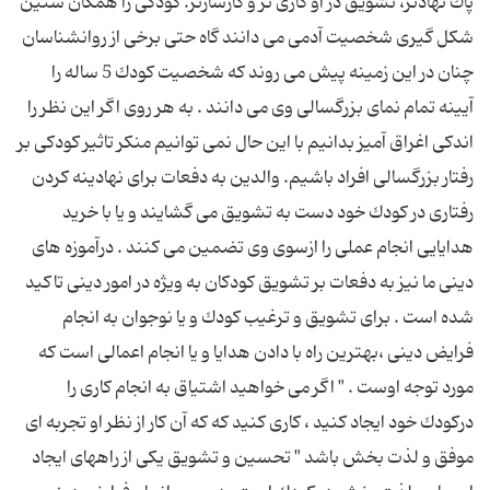
پاك نهادتر، تشویق در او كاری تر و كارسازتر. كودكی را همگان سنین
شكل گیری شخصیت آدمی می دانند گاه حتی برخی از روانشناسان
چنان در این زمینه پیش می روند كه شخصیت كودك 5 ساله را
آیینه تمام نمای بزرگسالی وی می دانند . به هر روی اگر این نظر را
اندكی اغراق آمیز بدانیم با این حال نمی توانیم منكر تاثیر كودكی بر
رفتار بزرگسالی افراد باشیم. والدین به دفعات برای نهادینه كردن
رفتاری در كودك خود دست به تشویق می گشایند و یا با خرید
هدایایی انجام عملی را ازسوی وی تضمین می كنند . درآموزه های
دینی ما نیز به دفعات بر تشویق كودكان به ویژه در امور دینی تاكید
شده است . برای تشویق و ترغیب كودك و یا نوجوان به انجام
فرایض دینی ،بهترین راه با دادن هدایا و یا انجام اعمالی است كه
مورد توجه اوست . " اگر می خواهید اشتیاق به انجام كاری را
دركودك خود ایجاد كنید ، كاری كنید كه كه آن كار از نظر او تجربه ای
موفق و لذت بخش باشد " تحسین و تشویق یكی از راههای ایجاد