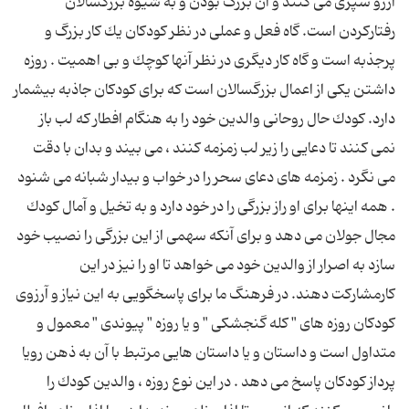
آرزو سپری می كنند و آن بزرگ بودن و به شیوه بزرگسالان
رفتاركردن است. گاه فعل و عملی در نظر كودكان یك كار بزرگ و
پرجذبه است و گاه كار دیگری در نظر آنها كوچك و بی اهمیت . روزه
داشتن یكی از اعمال بزرگسالان است كه برای كودكان جاذبه بیشمار
دارد. كودك حال روحانی والدین خود را به هنگام افطار كه لب باز
نمی كنند تا دعایی را زیر لب زمزمه كنند ، می بیند و بدان با دقت
می نگرد . زمزمه های دعای سحر را در خواب و بیدار شبانه می شنود
. همه اینها برای او راز بزرگی را در خود دارد و به تخیل و آمال كودك
مجال جولان می دهد و برای آنكه سهمی از این بزرگی را نصیب خود
سازد به اصرار از والدین خود می خواهد تا او را نیز در این
كارمشاركت دهند. در فرهنگ ما برای پاسخگویی به این نیاز و آرزوی
كودكان روزه های " كله گنجشكی " و یا روزه " پیوندی " معمول و
متداول است و داستان و یا داستان هایی مرتبط با آن به ذهن رویا
پرداز كودكان پاسخ می دهد . در این نوع روزه ، والدین كودك را