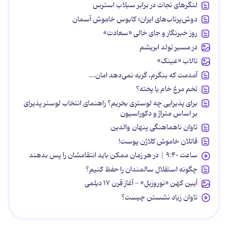
لنگرهای نجات در برابر سیلاب استرس
دوش‌پرتاب‌های ایران؛ کابوس خاموش آسمان
روز خبرنگار و جای خالی «سعادت»
در مسیر تولد ابریشم
تالاب «عینک»
آمدمت که بنگرم، گریه نمی‌دهد امان...
تخم مرغ خام یا پخته؟
برای پذیرایی چه لوستری بخریم؟ راهنمای انتخاب لوستر پذیرای
بر اساس متراژ و دکوراسیون
تاوان ناهماهنگی پنهان والدین
قاتلان خاموش کلاژن پوست!
ساعت ۹:۴۰ | در هر زمان ممکن باید انتقامشان را پس بدهند
چگونه استقلال سالمندان را حفظ کنیم؟
آیین کهن «نوروزبل» - آغاز قرن ۱۷ دیلمی
تاوان زیاد نشستن چیست؟