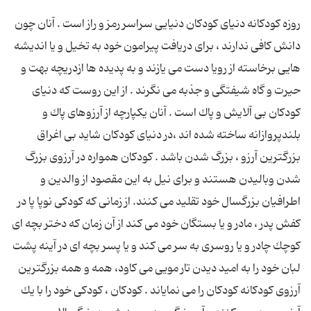
روزه كودكانه دنیای كودكان دنیایی سراسر رمز و راز است . آنان چون
دانش كافی ندارند ، برای دریافت پیرامون خود به تخیل و یا اندیشه
هایی برخاسته از رویا دست می یازند و به پدیده ها ازدریچه بهت و
حیرت و گاه شیفتگی و جذبه می نگرند . از این روست كه دنیای
كودكان بی آلایش و پاك است . آنان یكپارچه از آرزوهای پاك و
بلندپروازانه ساخته شده اند ،در دنیای كودكان شاید بی اغراق
بزرگترین آرزو ، بزرگ شدن باشد . كودكان همواره در آرزوی بزرگ
شدن وبالیدن هستند و برای نیل به این مقصود از والدین و
اطرافیان بزرگسال خود تقلید می كنند. از زمانی كه كودكی نوپا پا در
كفش پدر ، مادر و یا بستگان خود می كند از آن زمان كه دختر بچه ای
كوچك چادر و یا روسری به سر می كند و یا پسر بچه ای در آینه پشت
لبان خود را به امید دیدن تار مویی می كاود، همه و همه بزرگترین
آرزوی كودكانه كودكان را می نمایاند . كودكان ، كودكی خود را با یك