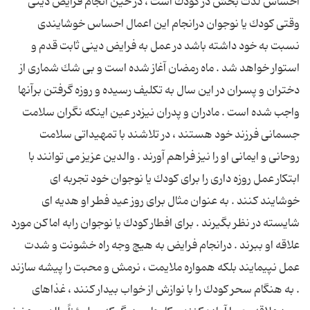
احساس لذت بخش در كودك است ، در حین انجام فرایض دینی
وقتی كودك یا نوجوان درانجام این اعمال احساس خوشایندی
نسبت به خود داشته باشد در عمل به فرایض دینی ثابت قدم و
استوار خواهد شد . ماه رمضان آغاز شده است و بی شك شماری از
دختران و پسران در این سال به تكلیف رسیده و روزه گرفتن برآنها
واجب شده است . مادران و پدران نیزدر عین اینكه نگران سلامت
جسمانی فرزند خود هستند ، در تلاشند با تمهیداتی سلامت
روحانی و ایمانی او را نیز فراهم آورند . والدین عزیز می توانند با
ابتكار عمل روزه داری را برای كودك یا نوجوان خود تجربه ای
خوشایند كنند . به عنوان مثال برای روز عید فطر او هدیه ای
شایسته در نظر بگیرند . برای افطار كودك یا نوجوان رابه اماكن مورد
علاقه او ببرند . درانجام فرایض به هیچ وجه راه خشونت و شدت
عمل نپیمایند بلكه همواره ملایمت ، نرمش و محبت را پیشه سازند
. به هنگام سحر كودك را با نوازش از خواب بیدار كنند ، غذاهای