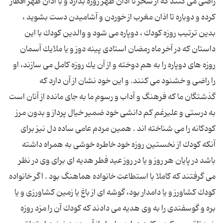
راضی می كنند كه از سحر تا اذان ظهر روزه بدارد و با اذان ظهر افطار
كرده و دوباره تا اذان مغرب از خوردن و آشامیدن دست بشوید ،
بدین ترتیب روزه كودك ، دوپاره می شود و والدین كودك با این
داستان كه در آخر ماه رمضان استادی پینه دوز و یا ملایك آسمان
روزه های دوپاره را به هم دوخته و از آن یك روزه كامل می سازند، او
را راضی و خشنود می كنند. و این خود نشان از آن دارد كه
گذشتگان ما كه فرهنگ و آداب و رسوم ما به جای مانده از آنان است
به درستی و علیرغم كم دانشی خود ضمیر خیال پرداز و بدون مرز
كودكانه را می شناخته اند . همین مردم عامی ساده دل نیز برای
آنكه كودك از نخستین روزه خود خاطره خوشی به همراه داشته
باشد در پایان هر روز و یا در روز عید فطر هدیه ای برای وی در نظر
می گرفتند كه كاملا با استطاعت خانواده هماهنگ بود . اگر خانواده
كودك كشاورز و یا دامدار بود، گوشه ای از باغ یا زمین كشاورزی و یا
بره و گوسفندی را به وی هدیه می دادند كه كودك آن را مزد روزه