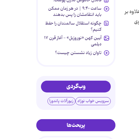
ساعت ۹:۴۰ | در هر زمان ممکن
اوه بر
باید انتقامشان را پس بدهند
وی
چگونه استقلال سالمندان را حفظ
کنیم؟
آیین کهن «نوروزبل» - آغاز قرن ۱۷
دیلمی
تاوان زیاد نشستن چیست؟
وب‌گردی
سرویس خواب نوزاد
زیورآلات پاندورا
پربحث‌ها