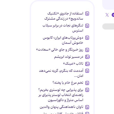
استفاده از جادوی «تکنیک
ساندویچ» در زندگی مشترک
لنگرهای نجات در برابر سیلاب
استرس
دوش‌پرتاب‌های ایران؛ کابوس
خاموش آسمان
روز خبرنگار و جای خالی «سعادت»
در مسیر تولد ابریشم
تالاب «عینک»
آمدمت که بنگرم، گریه نمی‌دهد
امان...
تخم مرغ خام یا پخته؟
برای پذیرایی چه لوستری بخریم؟
راهنمای انتخاب لوستر پذیرای بر
اساس متراژ و دکوراسیون
تاوان ناهماهنگی پنهان والدین
قاتلان خاموش کلاژن پوست!