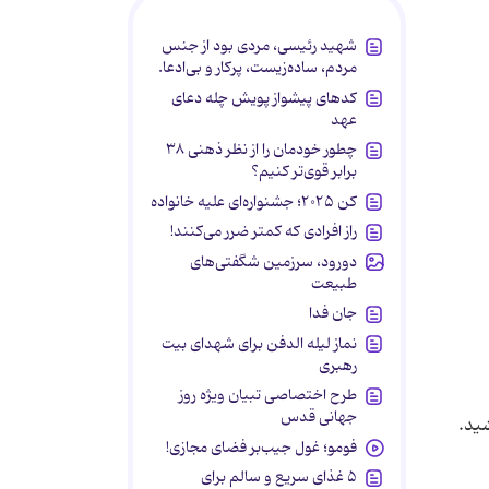
شهید رئیسی، مردی بود از جنس
مردم، ساده‌زیست، پرکار و بی‌ادعا.
کدهای پیشواز پویش چله دعای
عهد
چطور خودمان را از نظر ذهنی ۳۸
برابر قوی‌تر کنیم؟
کن ۲۰۲۵؛ جشنواره‌ای علیه خانواده
راز افرادی که کمتر ضرر می‌کنند!
دورود، سرزمین شگفتی‌های
طبیعت
جان فدا
نماز لیله الدفن برای شهدای بیت
رهبری
طرح اختصاصی تبیان ویژه روز
جهانی قدس
شید.
فومو؛ غول جیب‌بر فضای مجازی!
۵ غذای سریع و سالم برای