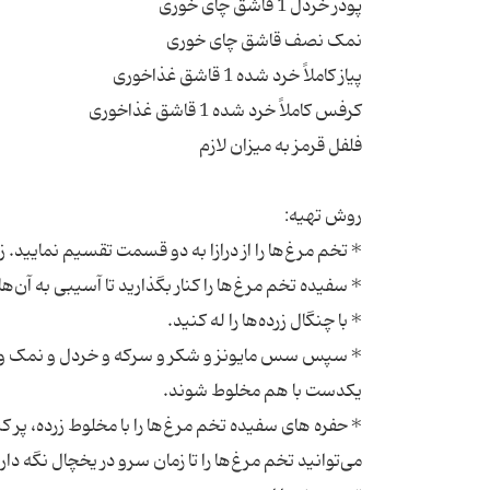
* سپس سس مایونز و شکر و سرکه و خردل و نمک و فلفل
* حفره های سفیده تخم مرغ‌ها را با مخلوط زرده، پر ک