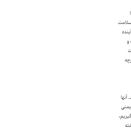
 سلامت
ینده
 و
ك
رچه
 آنها
یمنی
گیریم،
خته