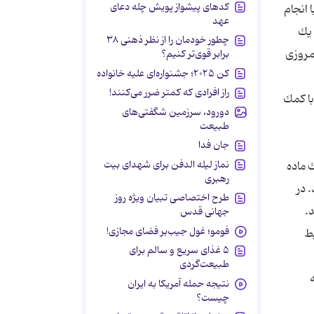
کدهای پیشواز پویش چله دعای
هاد مختلف بود كه با انجام
عهد
 یك
چطور خودمان را از نظر ذهنی ۳۸
امروزی
برابر قوی‌تر کنیم؟
کن ۲۰۲۵؛ جشنواره‌ای علیه خانواده
راز افرادی که کمتر ضرر می‌کنند!
با كمك
دورود، سرزمین شگفتی‌های
طبیعت
جان فدا
نماز لیله الدفن برای شهدای بیت
 ماده
رهبری
 در
طرح اختصاصی تبیان ویژه روز
جهانی قدس
فومو؛ غول جیب‌بر فضای مجازی!
ط
۵ غذای سریع و سالم برای
طبیعت‌گردی
نتیجه حمله آمریکا به ایران
چیست؟