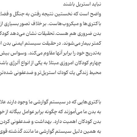
واضح است كه نخستین نتیجه رفتن به جنگل و فضای سب
باكتری‌ها و میكروب‌هاست. بر خلاف تصور بسیاری از پ
بدن ضروری هم هست.تحقیقات نشان می‌دهد كودكانی كه
كمتر بیمار می‌شوند. در حقیقت سیستم ایمنی بدن این ك
به‌تدریج خود را برابر آنها مقاوم می‌كند. وسواس بیش
چهارم كودكان امروزی مبتلا به یكی از انواع آلرژی ب
باكتری‌هایی كه در سیستم گوارشی ما وجود دارند علاو
به بدن ما می‌آموزند كه چگونه برابر عوامل بیگانه ا
بدن كودكان اهمیت دارد. بهداشت و ضد‌عفونی كردن بی
به همین دلیل سیستم گوارشی ما مانند گذشته قوی و ك