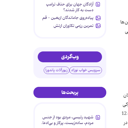
آزادگان جهان برای حذف ترامپ
دست به کار شدند؟
پیاده‌روی جاماندگان اربعین - قم
‌ها
تمرین رزمی تکاوران ارتش
ی
وب‌گردی
سرویس خواب نوزاد
زیورآلات پاندورا
پربحث‌ها
كودكان
كی
بچه‌ها تا جایی پیش رفته كه متخصصان سلامت كودكان فهرستی از كارهایی را تهیه كرده‌اند كه كودكان باید تا قبل از رسیدن به 12
شهید رئیسی، مردی بود از جنس
در
مردم، ساده‌زیست، پرکار و بی‌ادعا.