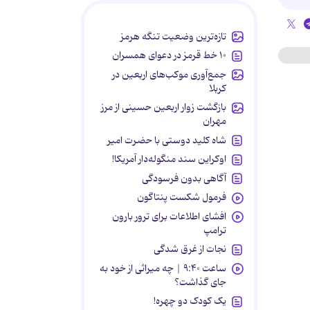
تازه‌ترین وضعیت تنگه هرمز
۱۰ خط قرمز در دعوای همسران
جمع‌آوری موکب‌های اربعین در
کربلا
بازگشت زوار اربعین حسینی از مرز
مهران
شاه کلید دوستی با حضرت امیر
اوکراین سند منگوله‌دار آمریکا!
آگاهی بدون فرسودگی
فرمول شکست پنتاگون
افشای اطلاعات برای ترور بارون
ترامپ
نجات از غرق شدگی
ساعت ۹:۴۰ | چه میراثی از خود به
جای گذاشت؟
یک کودک دو چهره!