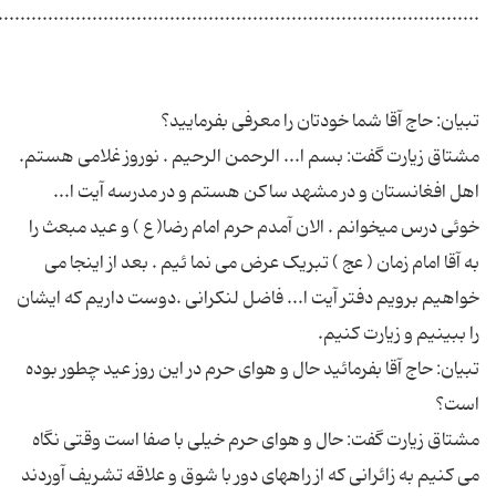
مشتاق زیارت گفت: بسم ا... الرحمن الرحیم . نوروز غلامی هستم.
اهل افغانستان و در مشهد ساکن هستم و در مدرسه آیت ا...
خوئی درس میخوانم . الان آمدم حرم امام رضا( ع ) و عید مبعث را
به آقا امام زمان ( عج ) تبریک عرض می نما ئیم . بعد از اینجا می
خواهیم برویم دفتر آیت ا... فاضل لنکرانی .دوست داریم که ایشان
تبیان: حاج آقا بفرمائید حال و هوای حرم در این روز عید چطور بوده
مشتاق زیارت گفت: حال و هوای حرم خیلی با صفا است وقتی نگاه
می کنیم به زائرانی که از راههای دور با شوق و علاقه تشریف آوردند