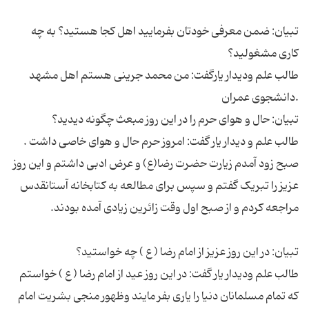
تبیان: ضمن معرفی خودتان بفرمایید اهل کجا هستید؟ به چه
طالب علم ودیدار یارگفت: من محمد جرینی هستم اهل مشهد
طالب علم و دیدار یار گفت: امروز حرم حال و هوای خاصی داشت .
صبح زود آمدم زیارت حضرت رضا(ع) و عرض ادبی داشتم و این روز
عزیز را تبریک گفتم و سپس برای مطالعه به کتابخانه آستانقدس
طالب علم ودیدار یار گفت: در این روز عید از امام رضا ( ع ) خواستم
که تمام مسلمانان دنیا را یاری بفر مایند وظهور منجی بشریت امام