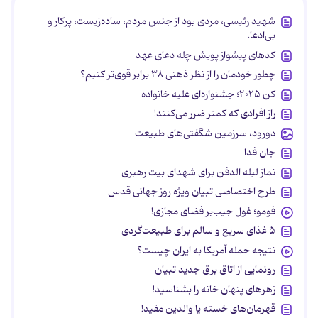
شهید رئیسی، مردی بود از جنس مردم، ساده‌زیست، پرکار و
بی‌ادعا.
کدهای پیشواز پویش چله دعای عهد
چطور خودمان را از نظر ذهنی ۳۸ برابر قوی‌تر کنیم؟
کن ۲۰۲۵؛ جشنواره‌ای علیه خانواده
راز افرادی که کمتر ضرر می‌کنند!
دورود، سرزمین شگفتی‌های طبیعت
جان فدا
نماز لیله الدفن برای شهدای بیت رهبری
طرح اختصاصی تبیان ویژه روز جهانی قدس
فومو؛ غول جیب‌بر فضای مجازی!
۵ غذای سریع و سالم برای طبیعت‌گردی
نتیجه حمله آمریکا به ایران چیست؟
رونمایی از اتاق برق جدید تبیان
زهرهای پنهان خانه را بشناسید!
قهرمان‌های خسته یا والدین مفید!