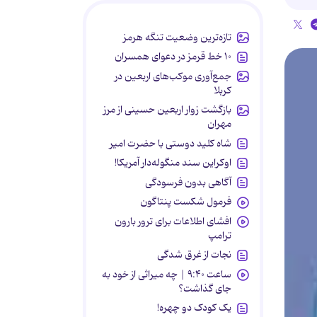
تازه‌ترین وضعیت تنگه هرمز
۱۰ خط قرمز در دعوای همسران
جمع‌آوری موکب‌های اربعین در
کربلا
بازگشت زوار اربعین حسینی از مرز
مهران
شاه کلید دوستی با حضرت امیر
اوکراین سند منگوله‌دار آمریکا!
آگاهی بدون فرسودگی
فرمول شکست پنتاگون
افشای اطلاعات برای ترور بارون
ترامپ
نجات از غرق شدگی
ساعت ۹:۴۰ | چه میراثی از خود به
جای گذاشت؟
یک کودک دو چهره!