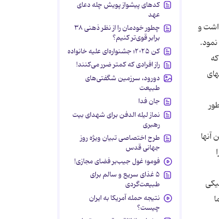
کدهای پیشواز پویش چله دعای
عهد
ذاشت و
چطور خودمان را از نظر ذهنی ۳۸
برابر قوی‌تر کنیم؟
نمود.
کن ۲۰۲۵؛ جشنواره‌ای علیه خانواده
كه
راز افرادی که کمتر ضرر می‌کنند!
های
دورود، سرزمین شگفتی‌های
طبیعت
جان فدا
طور
نماز لیله الدفن برای شهدای بیت
رهبری
ترین آنها
طرح اختصاصی تبیان ویژه روز
جهانی قدس
 را
فومو؛ غول جیب‌بر فضای مجازی!
۵ غذای سریع و سالم برای
ترونیكی
طبیعت‌گردی
نتیجه حمله آمریکا به ایران
شما
چیست؟