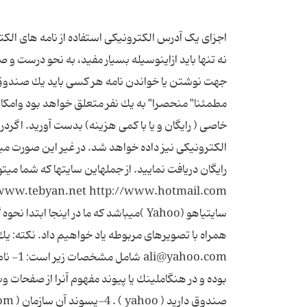
اجزای یک آدرس الکترونیکی استفاده از نامه های الكتر
نه تنها باید ازاینوسیله بسیار مفید، به نحو درست و 
جهت نوشتن یا خواندن نامه هر كسی باید یك صندوق 
مطمئنا" منحصرا" به یك نفر متعلق خواهد بود وامكان
خاصی ( رایگان و یا با كمی هزینه) بدست آورید. اگر
الكترونیكی نیز داده خواهد شد. در غیر این صورت می
صندوق دارید ( yahoo ) . 4-پسوند آن سازمان ( com )