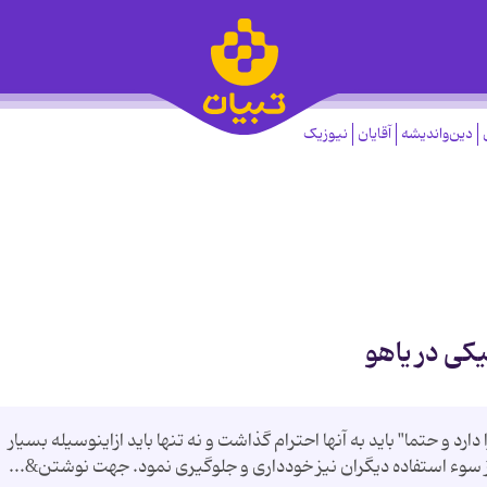
دین‌واندیشه
آقایان
نیوزیک
كی در یاهو
د و حتما" باید به آنها احترام گذاشت و نه تنها باید ازاینوسیله بسیار
ز سوء استفاده دیگران نیز خودداری و جلوگیری نمود. جهت نوشتن&...