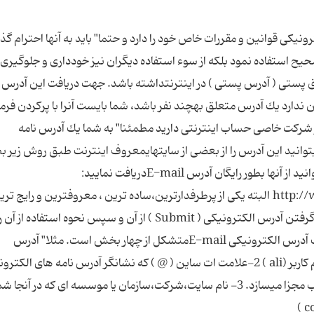
ونیكی قوانین و مقررات خاص خود را دارد و حتما" باید به آنها احترام گ
صحیح استفاده نمود بلكه از سوء استفاده دیگران نیز خودداری و جلوگیری 
پستی ( آدرس پستی ) در اینترنتداشته باشد. جهت دریافت این آدرس 
 ندارد یك آدرس متعلق بهچند نفر باشد، شما بایست آنرا با پركردن فرم
در شركت خاصی حساب اینترنتی دارید مطمئنا" به شما یك آدرس نامه
توانید این آدرس را از بعضی از سایتهایمعروف اینترنت طبق روش زیر ب
رایگان دریافت نمایید. از جملهاین سایتها كه شما میتوانید از آنها بطور رایگان آدرس E-mailدریافت نمایید:
http://www.tebyan.net http://www.hotmail.com البته یکی از پرطرفدارترین،ساده ترین ، معروفترین و رایج 
سایتیاهو (Yahoo )میباشد كه ما در اینجا ابتدا نحوه گرفتن آدرس الكترونیكی ( Submit ) از آن و سپس نحوه استفاده از آن
همراه با تصویرهای مربوطه یاد خواهیم داد. نكته: یك آدرس الكترونیكی E-mailمتشكل از چهار بخش است. مثلا" آدرس
ali@yahoo.com شامل مشخصات زیر است: 1- نام كاربر (ali ) 2-علامت ات ساین ( @ ) كه نشانگر آدرس نامه های الك
بوده و در هنگاملینك یا پیوند مفهوم آنرا از صفحات وب مجزا میسازد. 3- نام سایت،شركت،سازمان یا موسسه ای كه در آنجا 