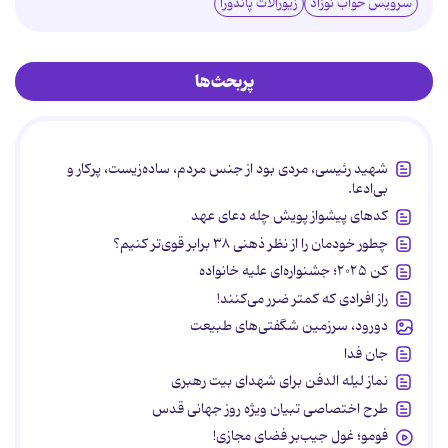
سرویس خواب نوزاد
زیورآلات پاندورا
پربحث‌ها
شهید رئیسی، مردی بود از جنس مردم، ساده‌زیست، پرکار و
بی‌ادعا.
کدهای پیشواز پویش چله دعای عهد
چطور خودمان را از نظر ذهنی ۳۸ برابر قوی‌تر کنیم؟
کن ۲۰۲۵؛ جشنواره‌ای علیه خانواده
راز افرادی که کمتر ضرر می‌کنند!
دورود، سرزمین شگفتی‌های طبیعت
جان فدا
نماز لیله الدفن برای شهدای بیت رهبری
طرح اختصاصی تبیان ویژه روز جهانی قدس
فومو؛ غول جیب‌بر فضای مجازی!