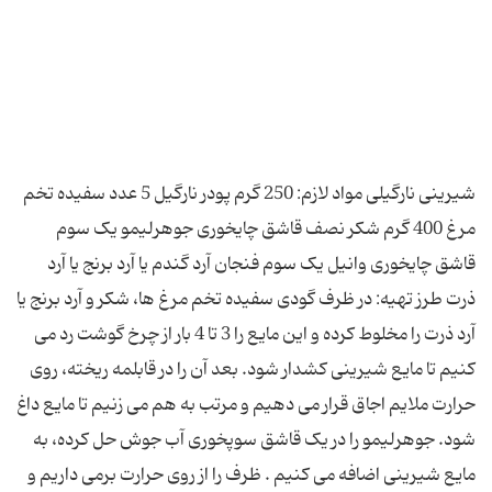
شیرینی نارگیلی مواد لازم: 250 گرم پودر نارگیل 5 عدد سفیده تخم
مرغ 400 گرم شکر نصف قاشق چایخوری جوهرلیمو یک سوم
قاشق چایخوری وانیل یک سوم فنجان آرد گندم یا آرد برنج یا آرد
ذرت طرز تهیه: در ظرف گودی سفیده تخم مرغ ها، شکر و آرد برنج یا
آرد ذرت را مخلوط کرده و این مایع را 3 تا 4 بار از چرخ گوشت رد می
کنیم تا مایع شیرینی کشدار شود. بعد آن را در قابلمه ریخته، روی
حرارت ملایم اجاق قرار می دهیم و مرتب به هم می زنیم تا مایع داغ
شود. جوهرلیمو را در یک قاشق سوپخوری آب جوش حل کرده، به
مایع شیرینی اضافه می کنیم . ظرف را از روی حرارت برمی داریم و