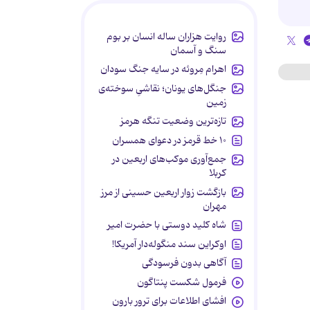
روایت هزاران ساله انسان بر بوم
سنگ و آسمان
اهرام مِروئه در سایه جنگ سودان
جنگل‌های یونان؛ نقاشیِ سوخته‌ی
زمین
تازه‌ترین وضعیت تنگه هرمز
۱۰ خط قرمز در دعوای همسران
جمع‌آوری موکب‌های اربعین در
کربلا
بازگشت زوار اربعین حسینی از مرز
مهران
شاه کلید دوستی با حضرت امیر
اوکراین سند منگوله‌دار آمریکا!
آگاهی بدون فرسودگی
فرمول شکست پنتاگون
افشای اطلاعات برای ترور بارون