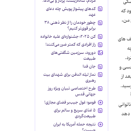
مردم، ساده‌زیست، پرکار و بی‌ادعا.
کدهای پیشواز پویش چله دعای
عهد
چطور خودمان را از نظر ذهنی ۳۸
برابر قوی‌تر کنیم؟
کن ۲۰۲۵؛ جشنواره‌ای علیه خانواده
راز افرادی که کمتر ضرر می‌کنند!
دورود، سرزمین شگفتی‌های
طبیعت
جان فدا
نماز لیله الدفن برای شهدای بیت
رهبری
طرح اختصاصی تبیان ویژه روز
جهانی قدس
فومو؛ غول جیب‌بر فضای مجازی!
۵ غذای سریع و سالم برای
طبیعت‌گردی
نتیجه حمله آمریکا به ایران
چیست؟