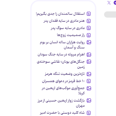
استقلال سالمندان را جدی بگیریم!
هنر مادری در سایه‌ فقدان پدر
مادری در سایه سوگ پدر
راز صمیمیت زوج‌ها
روایت هزاران ساله انسان بر بوم
سنگ و آسمان
اهرام مِروئه در سایه جنگ سودان
جنگل‌های یونان؛ نقاشیِ سوخته‌ی
زمین
تازه‌ترین وضعیت تنگه هرمز
۱۰ خط قرمز در دعوای همسران
جمع‌آوری موکب‌های اربعین در
کربلا
بازگشت زوار اربعین حسینی از مرز
مهران
شاه کلید دوستی با حضرت امیر