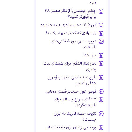
عهد
چطور خودمان را از نظر ذهنی ۳۸
برابر قوی‌تر کنیم؟
کن ۲۰۲۵؛ جشنواره‌ای علیه خانواده
راز افرادی که کمتر ضرر می‌کنند!
دورود، سرزمین شگفتی‌های
طبیعت
جان فدا
نماز لیله الدفن برای شهدای بیت
رهبری
طرح اختصاصی تبیان ویژه روز
جهانی قدس
فومو؛ غول جیب‌بر فضای مجازی!
۵ غذای سریع و سالم برای
طبیعت‌گردی
نتیجه حمله آمریکا به ایران
چیست؟
رونمایی از اتاق برق جدید تبیان