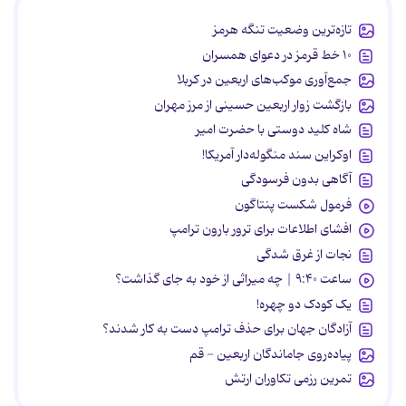
تازه‌ترین وضعیت تنگه هرمز
۱۰ خط قرمز در دعوای همسران
جمع‌آوری موکب‌های اربعین در کربلا
بازگشت زوار اربعین حسینی از مرز مهران
شاه کلید دوستی با حضرت امیر
اوکراین سند منگوله‌دار آمریکا!
آگاهی بدون فرسودگی
فرمول شکست پنتاگون
افشای اطلاعات برای ترور بارون ترامپ
نجات از غرق شدگی
ساعت ۹:۴۰ | چه میراثی از خود به جای گذاشت؟
یک کودک دو چهره!
آزادگان جهان برای حذف ترامپ دست به کار شدند؟
پیاده‌روی جاماندگان اربعین - قم
تمرین رزمی تکاوران ارتش