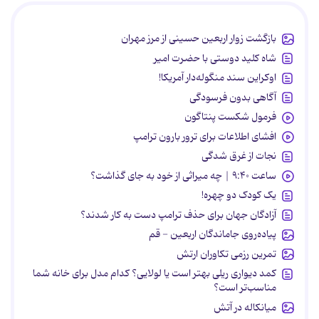
بازگشت زوار اربعین حسینی از مرز مهران
شاه کلید دوستی با حضرت امیر
اوکراین سند منگوله‌دار آمریکا!
آگاهی بدون فرسودگی
فرمول شکست پنتاگون
افشای اطلاعات برای ترور بارون ترامپ
نجات از غرق شدگی
ساعت ۹:۴۰ | چه میراثی از خود به جای گذاشت؟
یک کودک دو چهره!
آزادگان جهان برای حذف ترامپ دست به کار شدند؟
پیاده‌روی جاماندگان اربعین - قم
تمرین رزمی تکاوران ارتش
کمد دیواری ریلی بهتر است یا لولایی؟ کدام مدل برای خانه شما
مناسب‌تر است؟
میانکاله در آتش