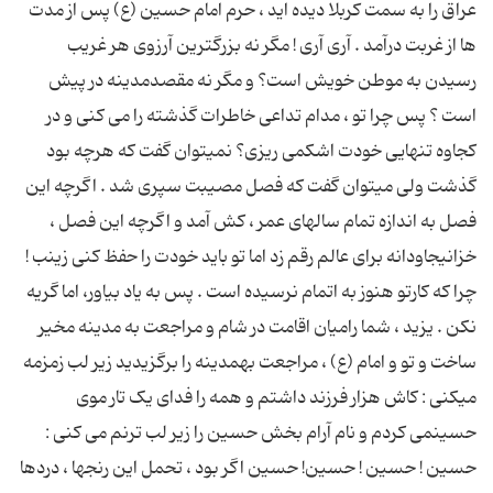
عراق را به سمت کربلا دیده اید ، حرم امام حسین (ع) پس از مدت
ها از غربت درآمد . آری آری ! مگر نه بزرگترین آرزوی هر غریب
رسیدن به موطن خویش است؟ و مگر نه مقصدمدینه در پیش
است ؟ پس چرا تو ، مدام تداعی خاطرات گذشته را می کنی و در
کجاوه تنهایی خودت اشکمی ریزی؟ نمیتوان گفت که هرچه بود
گذشت ولی میتوان گفت که فصل مصیبت سپری شد . اگرچه این
فصل به اندازه تمام سالهای عمر ، کش آمد و اگرچه این فصل ،
خزانیجاودانه برای عالم رقم زد اما تو باید خودت را حفظ کنی زینب !
چرا که کارتو هنوز به اتمام نرسیده است . پس به یاد بیاور، اما گریه
نکن . یزید ، شما رامیان اقامت در شام و مراجعت به مدینه مخیر
ساخت و تو و امام (ع) ، مراجعت بهمدینه را برگزیدید زیر لب زمزمه
میکنی : کاش هزار فرزند داشتم و همه را فدای یک تار موی
حسینمی کردم و نام آرام بخش حسین را زیر لب ترنم می کنی :
حسین ! حسین ! حسین! حسین اگر بود ، تحمل این رنجها ، دردها