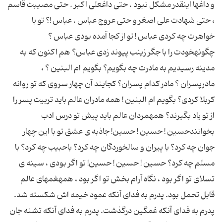
و داغها اینقدر مشکل نبود . حتی داغعلی اکبر . حتی مصیبت قاسم
، حتی شهادت علی اصغر و حتی عروج عباس . عباس !؟ تو با
خواهرت چه کردی عباس ! تو از کجا آمده بودی عباس ؟
چگونهخودت را با جگر زینب پیوند زدی عباس؟ هم اکنون که به
مدینه رسیدیم به مادرت چه بگویم؟ بگویم ام البنین ؟ ،
مادرپسران ؟ مادر کدام پسران؟ کجایند آن چهار سروی که تو روانه
کربلا کردی؟ بگویم ام البنین ! همه مادران عالم باید تربیت پسر را
از تو یاد بگیرند؟ همهمردان عالم باید پیش تو درس ادب
بخوانندحسین ! حسین ! حسین! جاذبه ی عشق تو با این چهار
جوان چه کرد؟ با پیران و سالخوردگان چه کرد؟ باحبیب چه کرد؟ با
مسلم چه کرد؟ حسین ! حسین ! حسین! تو اگر بودی ، سینه ی
تسلای تو اگر بود ، نگاه آرام بخش تو اگر بود ، همهغمهای عالم
قابل تحمل بود. پدرم به فدای آنکه عمود خیمه اش شکسته شد.
پدرم به فدای آنکه غمگین درگذشت. پدرم به فدای آنکه تشنه جان