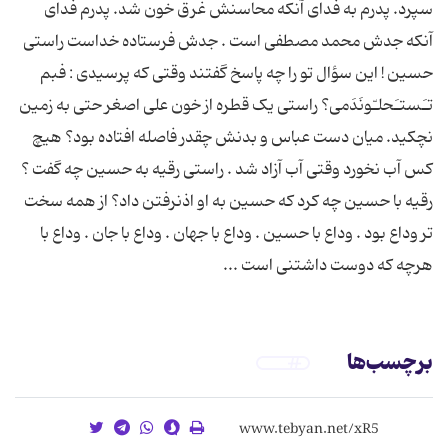
سپرد. پدرم به فدای آنکه محاسنش غرق خون شد. پدرم فدای
آنکه جدش محمد مصطفی است . جدش فرستاده خداست راستی
حسین ! این سؤال تو را چه پاسخ گفتند وقتی که پرسیدی : فبم
تـَستـَحلـّونَدَمی؟ راستی یک قطره از خون علی اصغر حتی به زمین
نچکید. میان دست عباس و بدنش چقدر فاصله افتاده بود؟ هیچ
کس آب نخورد وقتی آب آزاد شد . راستی رقیه به حسین چه گفت ؟
رقیه با حسین چه کرد که حسین به او اذنرفتن داد؟ از همه سخت
تر وداع بود . وداع با حسین . وداع با جهان . وداع با جان . وداع با
هرچه که دوست داشتنی است ...
برچسب‌ها